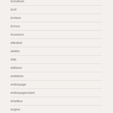
écouteurs
écrit
écriture
écrous
écussons
eflexfuel
elektro
elite
ellébore
emblème
embrayage
embrayagevolant
émetteur
engine