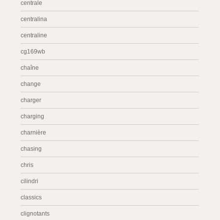
centrale
centralina
centraline
cg169wb
chaîne
change
charger
charging
charnière
chasing
chris
cilindri
classics
clignotants