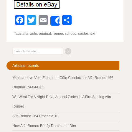
Facebook
Twitter
Email
Partager
Share
Tags:
alfa
,
auto
,
original
,
romeo
,
schuco
,
spider
,
texi
Articles récents
Moirina Leve Vitre Électrique Côté Conducteur Alfa Romeo 166
Original 156044265
We Went For A Night Drive Around Zurich In A Fire Spitting Alfa
Romeo
Alfa Romeo 164 Procar V10
How Alfa Romeo Briefly Dominated Dtm