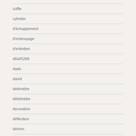
cuffie
cylinder
d'échappement
d'embrayage
d'entretien
d6s05288
dado
david
debimétre
débitmètre
decoration
déflecteur
dehors