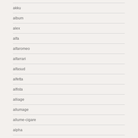
akku
album
alex
alfa
alfaromeo
alfarrari
alfasud
alfetta
alfista
alliage
allumage
allume-cigare
alpha