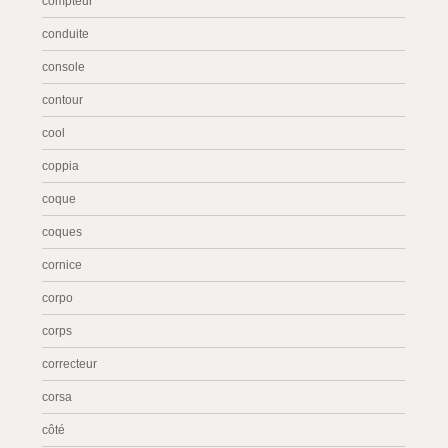
compteur
conduite
console
contour
cool
coppia
coque
coques
cornice
corpo
corps
correcteur
corsa
côté