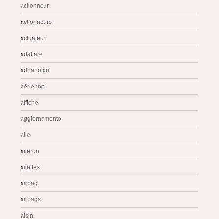
actionneur
actionneurs
actuateur
adattare
adrianoldo
aérienne
affiche
aggiornamento
aile
aileron
ailettes
airbag
airbags
aisin