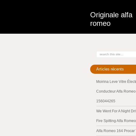
Originale alfa
romeo
Articles récents
Moirina Leve Vitre Élec
Conducteur Alfa Romeo 
156044265
We Went For A Night Dri
Fire Spitting Alfa Romeo
Alfa Romeo 164 Procar