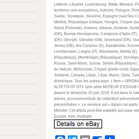
Lettonie, Lituanie, Luxembourg, Malte, Monaco, Pa
territoires non-européens), Autriche, Pologne, Po
Suède, Slovaquie, Slovénie, Espagne (sauf îles C
Melilla), République tchèque, Hongrie, Chypre (sauf
Aland (Finlande), Andorre, Albanie, Arménie, Azer
(GR), Bosnie-Herzégovine, Campione d’Italia (IT), 
(DK), Géorgie, Gibraltar (GB), Groenland (DK), Gu
Jersey (GB), Iles Canaries (E), Kazakhstan, Kosov
Liechtenstein, Livigno (IT), Macédoine, Melilla (E)
(République), Monténégro (République), Norvège,
Russie, Saint-Marin, Suisse, Serbie (République), 
du Vatican, Biélorussie, Chypre (partie nord). Egypte
Jordanie, Canada, Liban, Libye, Maroc, Syrie, Tuni
dAmérique. Tous les autres pays. L’item « ORIG
ALFETTA GT GTV 1ère série MOTEUR D’ESSUIE-G
depuis le dimanche 10 juin 2018. Il est dans la ca
pièces, accessoires\Auto de collection\ pièces\Au
pièces\Autres ». Le vendeur est « italien-car-parts 
Münster. Cet article peut être expédié aux pays su
Europe, Asie, Australie.