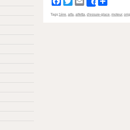
Facebook
Twitter
Email
Parta
Share
Tags:
1ère
,
alfa
,
alfetta
,
d'essuie-glace
,
moteur
,
orig