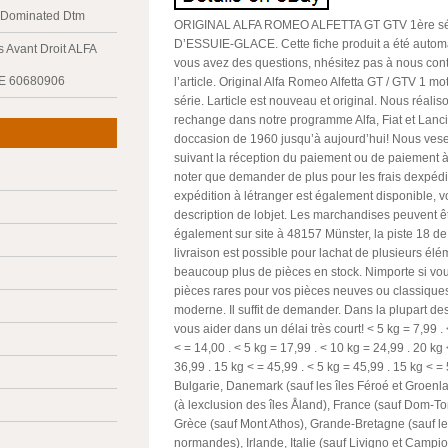
y Dominated Dtm
ORIGINAL ALFA ROMEO ALFETTA GT GTV 1ère s
D’ESSUIE-GLACE. Cette fiche produit a été automa
 Avant Droit ALFA
vous avez des questions, nhésitez pas à nous cont
E 60680906
l’article. Original Alfa Romeo Alfetta GT / GTV 1 m
série. Larticle est nouveau et original. Nous réali
rechange dans notre programme Alfa, Fiat et Lan
doccasion de 1960 jusqu’à aujourd’hui! Nous vese
suivant la réception du paiement ou de paiement à l
noter que demander de plus pour les frais dexpé
expédition à létranger est également disponible, voir
description de lobjet. Les marchandises peuvent êt
également sur site à 48157 Münster, la piste 18 d
livraison est possible pour lachat de plusieurs él
beaucoup plus de pièces en stock. Nimporte si vo
pièces rares pour vos pièces neuves ou classiques
moderne. Il suffit de demander. Dans la plupart d
vous aider dans un délai très court! < 5 kg = 7,99
.
< = 14,00
. < 5 kg = 17,99
. < 10 kg = 24,99
. 20 kg
36,99
. 15 kg < = 45,99
. < 5 kg = 45,99
. 15 kg < =
Bulgarie, Danemark (sauf les îles Féroé et Groenla
(à lexclusion des îles Åland), France (sauf Dom-To
Grèce (sauf Mont Athos), Grande-Bretagne (sauf le
normandes), Irlande, Italie (sauf Livigno et Campion