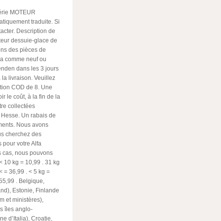
érie MOTEUR
tiquement traduite. Si
acter. Description de
oteur dessuie-glace de
sons des pièces de
cia comme neuf ou
nden dans les 3 jours
a livraison. Veuillez
dition COD de
8. Une
 le coût, à la fin de la
re collectées
e Hesse. Un rabais de
éments. Nous avons
us cherchez des
 pour votre Alfa
es cas, nous pouvons
 < 10 kg = 10,99
. 31 kg
 < = 36,99
. < 5 kg =
 55,99
. Belgique,
nd), Estonie, Finlande
m et ministères),
s îles anglo-
e d’Italia), Croatie,