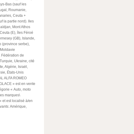
ys-Bas (sauf les
rtugal, Roumanie,
anaries, Ceuta +
 la partie nord). Iles
baïdjan, Mont Athos
Ceuta (E), îles Féroé
ernesey (GB), Islande,
o (province serbe),
, Moldavie
 Fédération de
Turquie, Ukraine, cité
, Algérie, Israël,
sie, États-Unis
INAL ALFA ROMEO
LACE » est en vente
tégorie « Auto, moto
tres marques\
» et est localisé à/en
ivants: Amérique,