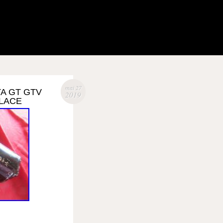
mai 27
A GT GTV
2019
GLACE