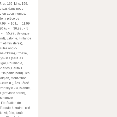
, gt, 166, Mito, 159,
te pas dans notre
nu en aucun temps.
de la pièce de
 7,99
. < 10 kg = 11,99
.
 20 kg < = 36,99
. < 5
g < = 55,99
. Belgique,
nd), Estonie, Finlande
m et ministères),
s îles anglo-
e d’Italia), Croatie,
ys-Bas (sauf les
rtugal, Roumanie,
anaries, Ceuta +
 la partie nord). Iles
baïdjan, Mont Athos
Ceuta (E), îles Féroé
ernesey (GB), Islande,
o (province serbe),
, Moldavie
 Fédération de
Turquie, Ukraine, cité
, Algérie, Israël,