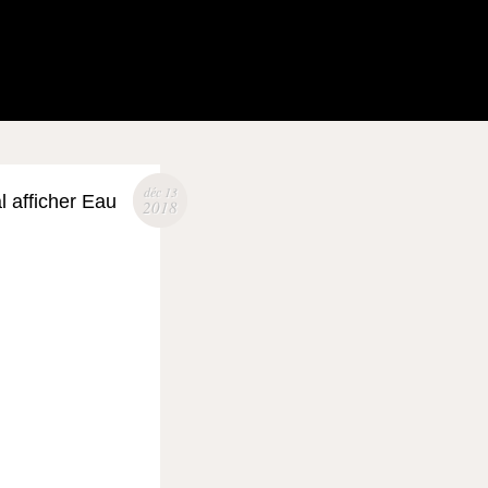
déc 13
afficher Eau
2018