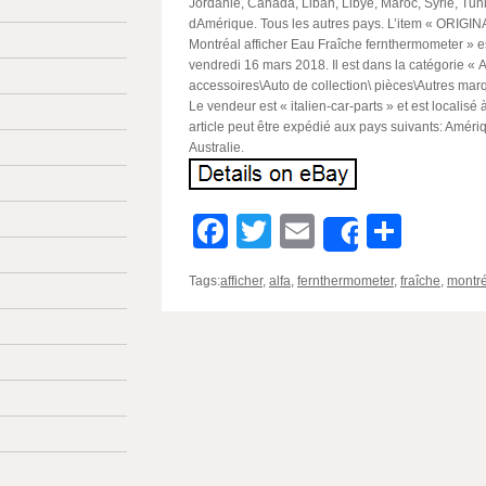
Jordanie, Canada, Liban, Libye, Maroc, Syrie, Tuni
dAmérique. Tous les autres pays. L’item « ORIG
Montréal afficher Eau Fraîche fernthermometer » e
vendredi 16 mars 2018. Il est dans la catégorie « 
accessoires\Auto de collection\ pièces\Autres marq
Le vendeur est « italien-car-parts » et est localisé
article peut être expédié aux pays suivants: Améri
Australie.
Facebook
Twitter
Email
Parta
Share
Tags:
afficher
,
alfa
,
fernthermometer
,
fraîche
,
montré