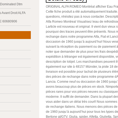
y Dominated Dtm
ORIGINAL ALFA ROMEO Montréal afficher Eau Fraî
Cette fiche produit a été automatiquement traduite
 Avant Droit ALFA
questions, nhésitez pas à nous contacter. Descriptio
E 60680906
Alfa Romeo Montreal Visualisez leau de refroidis
Larticle est nouveau et original. Il vient dun vieux 
pourquoi des traces peuvent être présents. Nous r
rechange dans notre programme Alfa, Fiat et Lan
doccasion de 1960 jusqu’à aujourd’hui! Nous vese
suivant la réception du paiement ou de paiement à l
noter que demander de plus pour les frais dexpé
expédition à létranger est également disponible, voir
description de lobjet. Les marchandises peuvent êt
également sur site à 48157 Münster, la piste 18 d
livraison est possible pour lachat de plusieurs él
des pièces de rechange dans notre programme dAl
Lancia. Comme neuf ou doccasion de 1960 jusqu’
avons beaucoup plus de pièces en stock. Nimport
pièces rares pour vos pièces neuves ou classiques
moderne. Il suffit de demander. Dans la plupart d
vous aider dans un délai très court! Nous sommes 
de rechange italiens. Nous menons des pièces d
de 1960 jusqu’à aujourd’hui pour tous les types de
Bertone gt/GTV, Giulia, spider, Alfetta, Giulietta, Spr