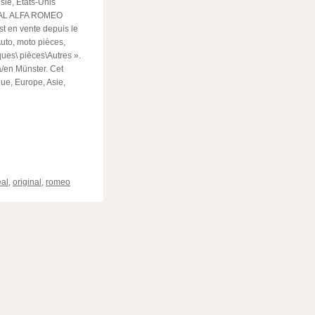
sie, États-Unis
INAL ALFA ROMEO
st en vente depuis le
Auto, moto pièces,
ues\ pièces\Autres ».
 à/en Münster. Cet
que, Europe, Asie,
ger
al
,
original
,
romeo