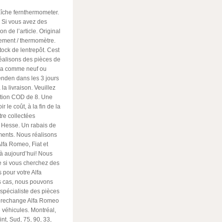
che fernthermometer.
. Si vous avez des
n de l’article. Original
sement / thermomètre.
stock de lentrepôt. Cest
éalisons des pièces de
cia comme neuf ou
nden dans les 3 jours
a livraison. Veuillez
dition COD de
8. Une
 le coût, à la fin de la
re collectées
e Hesse. Un rabais de
éments. Nous réalisons
fa Romeo, Fiat et
à aujourd’hui! Nous
e si vous cherchez des
 pour votre Alfa
es cas, nous pouvons
spécialiste des pièces
e rechange Alfa Romeo
 véhicules. Montréal,
int, Sud, 75, 90, 33,