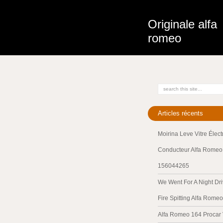
Originale alfa
romeo
Articles récents
Moirina Leve Vitre Élec
Conducteur Alfa Romeo 
156044265
We Went For A Night Dri
Fire Spitting Alfa Romeo
Alfa Romeo 164 Procar