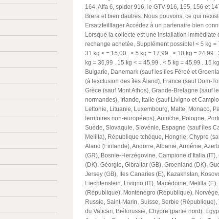
164, Alfa 6, spider 916, le GTV 916, 155, 156 et 147
Brera et bien dautres. Nous pouvons, ce qui nexis
Ersatzteilllager Accédez à un partenaire bien con
Lorsque la collecte est une installation immédiate 
rechange achetée, Supplément possible! < 5 kg =
31 kg < = 15,00
. < 5 kg = 17,99
. < 10 kg = 24,99
.
kg = 36,99
. 15 kg < = 45,99
. < 5 kg = 45,99
. 15 k
Bulgarie, Danemark (sauf les îles Féroé et Groenla
(à lexclusion des îles Åland), France (sauf Dom-To
Grèce (sauf Mont Athos), Grande-Bretagne (sauf le
normandes), Irlande, Italie (sauf Livigno et Campion
Lettonie, Lituanie, Luxembourg, Malte, Monaco, Pa
territoires non-européens), Autriche, Pologne, Po
Suède, Slovaquie, Slovénie, Espagne (sauf îles C
Melilla), République tchèque, Hongrie, Chypre (sauf
Aland (Finlande), Andorre, Albanie, Arménie, Azer
(GR), Bosnie-Herzégovine, Campione d’Italia (IT), 
(DK), Géorgie, Gibraltar (GB), Groenland (DK), Gu
Jersey (GB), Iles Canaries (E), Kazakhstan, Kosov
Liechtenstein, Livigno (IT), Macédoine, Melilla (E)
(République), Monténégro (République), Norvège,
Russie, Saint-Marin, Suisse, Serbie (République), 
du Vatican, Biélorussie, Chypre (partie nord). Egypte