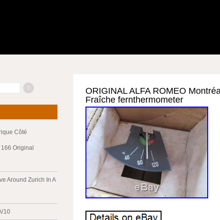
ORIGINAL ALFA ROMEO Montréal 
Fraîche fernthermometer
trique Côté
166 Original
ve Around Zurich In A
 V10