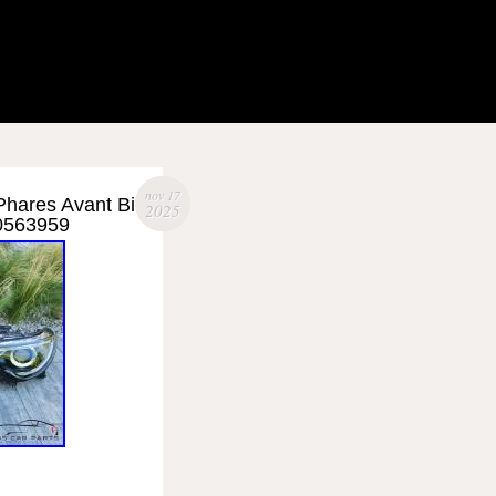
nov 17
hares Avant Bi
2025
0563959