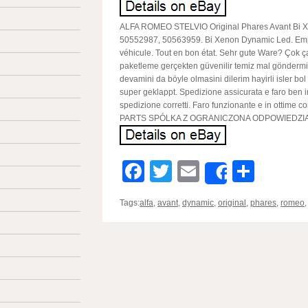
ALFA ROMEO STELVIO Original Phares Avant Bi 
50552987, 50563959. Bi Xenon Dynamic Led. Emp
véhicule. Tout en bon état. Sehr gute Ware? Çok ça
paketleme gerçekten güvenilir temiz mal göndermi
devamini da böyle olmasini dilerim hayirli isler bol
super geklappt. Spedizione assicurata e faro ben i
spedizione corretti. Faro funzionante e in ottime 
PARTS SPÓLKA Z OGRANICZONA ODPOWIEDZI
Facebook
Twitter
Email
Parta
Share
Tags:
alfa
,
avant
,
dynamic
,
original
,
phares
,
romeo