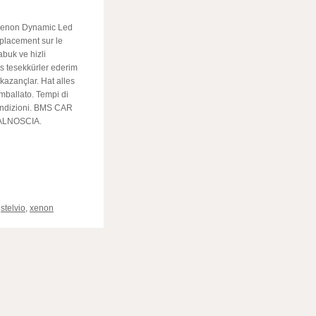
Xenon Dynamic Led
lacement sur le
buk ve hizli
s tesekkürler ederim
 kazançlar. Hat alles
mballato. Tempi di
condizioni. BMS CAR
ALNOSCIA.
ger
,
stelvio
,
xenon