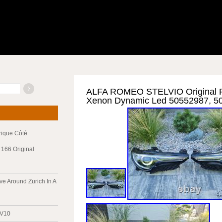
ALFA ROMEO STELVIO Original P
Xenon Dynamic Led 50552987, 5
trique Côté
166 Original
ve Around Zurich In A
 V10