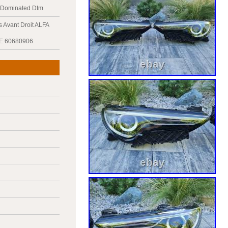
y Dominated Dtm
 Avant Droit ALFA
E 60680906