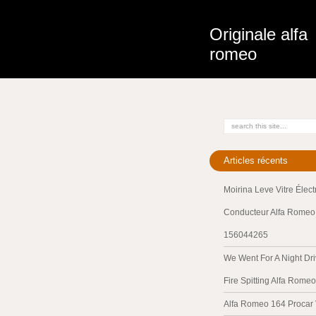
Originale alfa
romeo
Articles récents
Moirina Leve Vitre Élec
Conducteur Alfa Romeo 
156044265
We Went For A Night Dri
Fire Spitting Alfa Romeo
Alfa Romeo 164 Procar