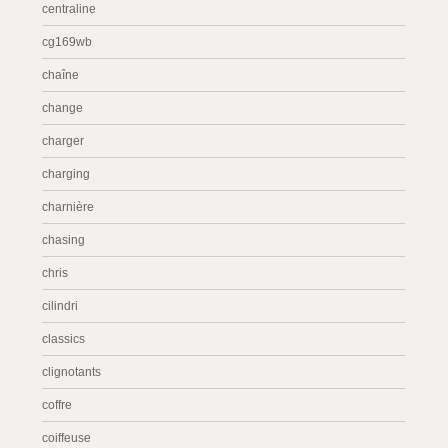
centraline
cg169wb
chaîne
change
charger
charging
charnière
chasing
chris
cilindri
classics
clignotants
coffre
coiffeuse