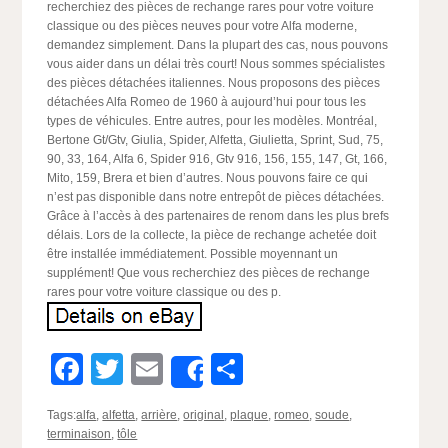
recherchiez des pièces de rechange rares pour votre voiture
classique ou des pièces neuves pour votre Alfa moderne,
demandez simplement. Dans la plupart des cas, nous pouvons
vous aider dans un délai très court! Nous sommes spécialistes
des pièces détachées italiennes. Nous proposons des pièces
détachées Alfa Romeo de 1960 à aujourd’hui pour tous les
types de véhicules. Entre autres, pour les modèles. Montréal,
Bertone Gt/Gtv, Giulia, Spider, Alfetta, Giulietta, Sprint, Sud, 75,
90, 33, 164, Alfa 6, Spider 916, Gtv 916, 156, 155, 147, Gt, 166,
Mito, 159, Brera et bien d’autres. Nous pouvons faire ce qui
n’est pas disponible dans notre entrepôt de pièces détachées.
Grâce à l’accès à des partenaires de renom dans les plus brefs
délais. Lors de la collecte, la pièce de rechange achetée doit
être installée immédiatement. Possible moyennant un
supplément! Que vous recherchiez des pièces de rechange
rares pour votre voiture classique ou des p.
Facebook
Twitter
Email
Partager
Share
Tags:
alfa
,
alfetta
,
arrière
,
original
,
plaque
,
romeo
,
soude
,
terminaison
,
tôle