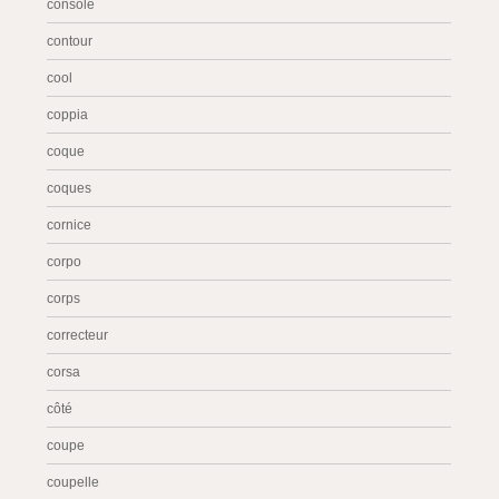
console
contour
cool
coppia
coque
coques
cornice
corpo
corps
correcteur
corsa
côté
coupe
coupelle