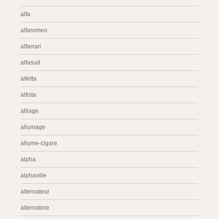
alfa
alfaromeo
alfarrari
alfasud
alfetta
alfista
alliage
allumage
allume-cigare
alpha
alphaville
alternateur
alternatore