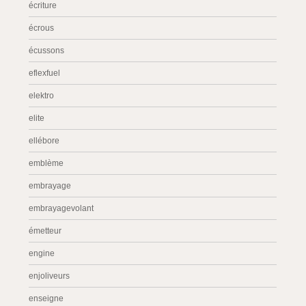
écriture
écrous
écussons
eflexfuel
elektro
elite
ellébore
emblème
embrayage
embrayagevolant
émetteur
engine
enjoliveurs
enseigne