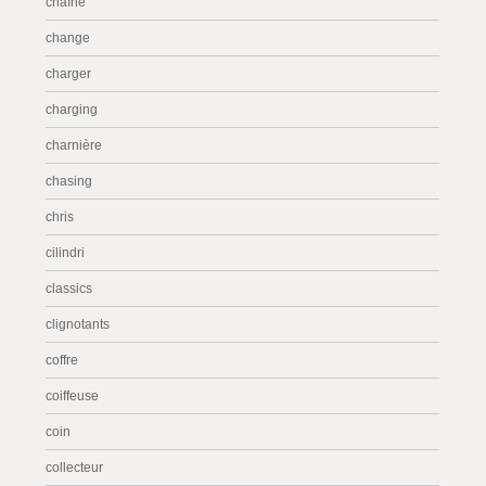
chaîne
change
charger
charging
charnière
chasing
chris
cilindri
classics
clignotants
coffre
coiffeuse
coin
collecteur