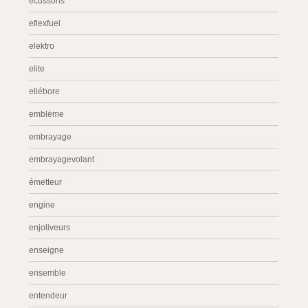
écussons
eflexfuel
elektro
elite
ellébore
emblème
embrayage
embrayagevolant
émetteur
engine
enjoliveurs
enseigne
ensemble
entendeur