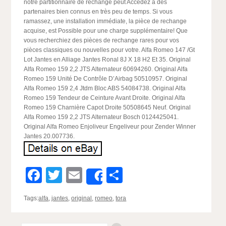
notre partitionnaire de rechange peut Accédez à des
partenaires bien connus en très peu de temps. Si vous
ramassez, une installation immédiate, la pièce de rechange
acquise, est Possible pour une charge supplémentaire! Que
vous recherchiez des pièces de rechange rares pour vos
pièces classiques ou nouvelles pour votre. Alfa Romeo 147 /Gt
Lot Jantes en Alliage Jantes Ronal 8J X 18 H2 Et 35. Original
Alfa Romeo 159 2,2 JTS Alternateur 60694260. Original Alfa
Romeo 159 Unité De Contrôle D’Airbag 50510957. Original
Alfa Romeo 159 2,4 Jtdm Bloc ABS 54084738. Original Alfa
Romeo 159 Tendeur de Ceinture Avant Droite. Original Alfa
Romeo 159 Charnière Capot Droite 50508645 Neuf. Original
Alfa Romeo 159 2,2 JTS Alternateur Bosch 0124425041.
Original Alfa Romeo Enjoliveur Engeliveur pour Zender Winner
Jantes 20.007736.
Facebook
Twitter
Email
Partager
Share
Tags:
alfa
,
jantes
,
original
,
romeo
,
tora