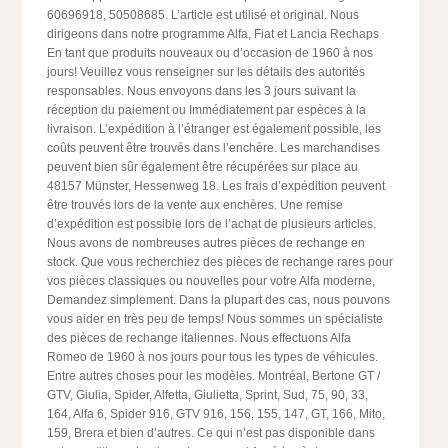
60696918, 50508685. L’article est utilisé et original. Nous
dirigeons dans notre programme Alfa, Fiat et Lancia Rechaps
En tant que produits nouveaux ou d’occasion de 1960 à nos
jours! Veuillez vous renseigner sur les détails des autorités
responsables. Nous envoyons dans les 3 jours suivant la
réception du paiement ou Immédiatement par espèces à la
livraison. L’expédition à l’étranger est également possible, les
coûts peuvent être trouvés dans l’enchère. Les marchandises
peuvent bien sûr également être récupérées sur place au
48157 Münster, Hessenweg 18. Les frais d’expédition peuvent
être trouvés lors de la vente aux enchères. Une remise
d’expédition est possible lors de l’achat de plusieurs articles.
Nous avons de nombreuses autres pièces de rechange en
stock. Que vous recherchiez des pièces de rechange rares pour
vos pièces classiques ou nouvelles pour votre Alfa moderne,
Demandez simplement. Dans la plupart des cas, nous pouvons
vous aider en très peu de temps! Nous sommes un spécialiste
des pièces de rechange italiennes. Nous effectuons Alfa
Romeo de 1960 à nos jours pour tous les types de véhicules.
Entre autres choses pour les modèles. Montréal, Bertone GT /
GTV, Giulia, Spider, Alfetta, Giulietta, Sprint, Sud, 75, 90, 33,
164, Alfa 6, Spider 916, GTV 916, 156, 155, 147, GT, 166, Mito,
159, Brera et bien d’autres. Ce qui n’est pas disponible dans