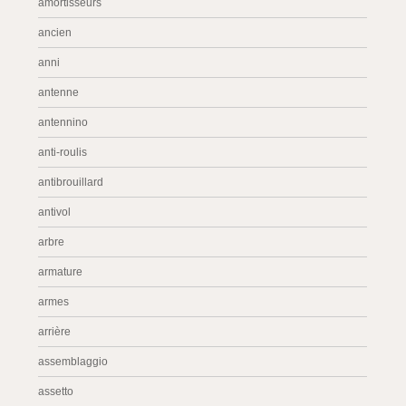
amortisseurs
ancien
anni
antenne
antennino
anti-roulis
antibrouillard
antivol
arbre
armature
armes
arrière
assemblaggio
assetto