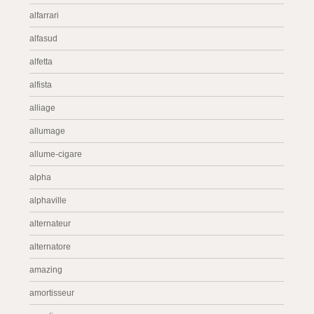
alfarrari
alfasud
alfetta
alfista
alliage
allumage
allume-cigare
alpha
alphaville
alternateur
alternatore
amazing
amortisseur