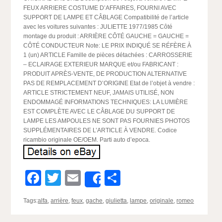
FEUX ARRIERE COSTUME D’AFFAIRES, FOURNI AVEC
SUPPORT DE LAMPE ET CÂBLAGE Compatibilité de l’article
avec les voitures suivantes : JULIETTE 1977/1985 Côté
montage du produit : ARRIÈRE CÔTÉ GAUCHE = GAUCHE =
CÔTÉ CONDUCTEUR Note: LE PRIX INDIQUÉ SE RÉFÈRE À
1 (un) ARTICLE Famille de pièces détachées : CARROSSERIE
– ECLAIRAGE EXTERIEUR MARQUE et/ou FABRICANT :
PRODUIT APRÈS-VENTE, DE PRODUCTION ALTERNATIVE
PAS DE REMPLACEMENT D’ORIGINE Etat de l’objet à vendre :
ARTICLE STRICTEMENT NEUF, JAMAIS UTILISÉ, NON
ENDOMMAGÉ INFORMATIONS TECHNIQUES: LA LUMIÈRE
EST COMPLÈTE AVEC LE CÂBLAGE DU SUPPORT DE
LAMPE LES AMPOULES NE SONT PAS FOURNIES PHOTOS
SUPPLÉMENTAIRES DE L’ARTICLE À VENDRE. Codice
ricambio originale OE/OEM. Parti auto d’epoca.
Facebook
Twitter
Email
Partager
Share
Tags:
alfa
,
arrière
,
feux
,
gache
,
giulietta
,
lampe
,
originale
,
romeo