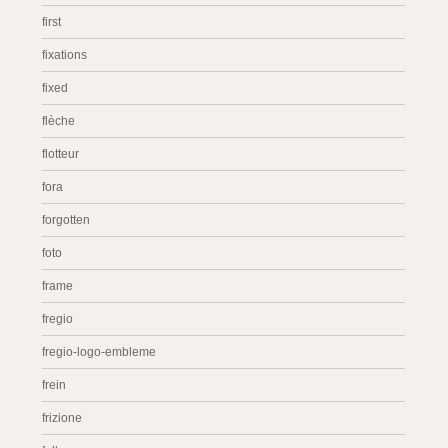
first
fixations
fixed
flèche
flotteur
fora
forgotten
foto
frame
fregio
fregio-logo-embleme
frein
frizione