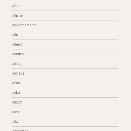
aérienne
affiche
aggiornamento
aile
aileron
ailettes
airbag
airbags
aisin
akku
album
alex
alfa