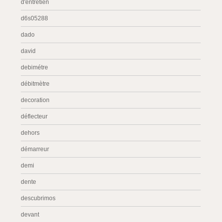
d'entretien
d6s05288
dado
david
debimétre
débitmètre
decoration
déflecteur
dehors
démarreur
demi
dente
descubrimos
devant