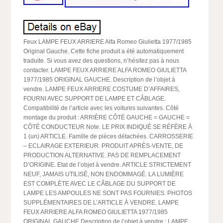
Feux LAMPE FEUX ARRIERE Alfa Romeo Giulietta 1977/1985
Original Gauche. Cette fiche produit a été automatiquement
traduite. Si vous avez des questions, n’hésitez pas à nous
contacter. LAMPE FEUX ARRIERE ALFA ROMEO GIULIETTA
1977/1985 ORIGINAL GAUCHE. Description de l’objet à
vendre. LAMPE FEUX ARRIERE COSTUME D’AFFAIRES,
FOURNI AVEC SUPPORT DE LAMPE ET CÂBLAGE.
Compatibilité de l’article avec les voitures suivantes. Côté
montage du produit : ARRIÈRE CÔTÉ GAUCHE = GAUCHE =
CÔTÉ CONDUCTEUR Note. LE PRIX INDIQUÉ SE RÉFÈRE À
1 (un) ARTICLE. Famille de pièces détachées. CARROSSERIE
– ECLAIRAGE EXTERIEUR. PRODUIT APRÈS-VENTE, DE
PRODUCTION ALTERNATIVE. PAS DE REMPLACEMENT
D’ORIGINE. Etat de l’objet à vendre. ARTICLE STRICTEMENT
NEUF, JAMAIS UTILISÉ, NON ENDOMMAGÉ. LA LUMIÈRE
EST COMPLÈTE AVEC LE CÂBLAGE DU SUPPORT DE
LAMPE LES AMPOULES NE SONT PAS FOURNIES. PHOTOS
SUPPLÉMENTAIRES DE L’ARTICLE À VENDRE. LAMPE
FEUX ARRIERE ALFA ROMEO GIULIETTA 1977/1985
ORIGINAL GAUCHE Description de l’objet à vendre : LAMPE