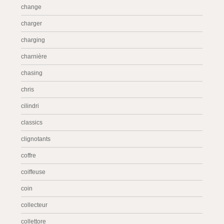
change
charger
charging
charnière
chasing
chris
cilindri
classics
clignotants
coffre
coiffeuse
coin
collecteur
collettore