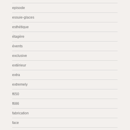
episode
essuie-glaces
esthétique
étagère
évents
exclusive
extérieur
extra
extremely
f650
f686
fabrication
face