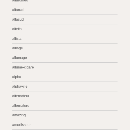
alfaromeo
alfarrari
alfasud
alfetta
alfista
alliage
allumage
allume-cigare
alpha
alphaville
alternateur
alternatore
amazing
amortisseur