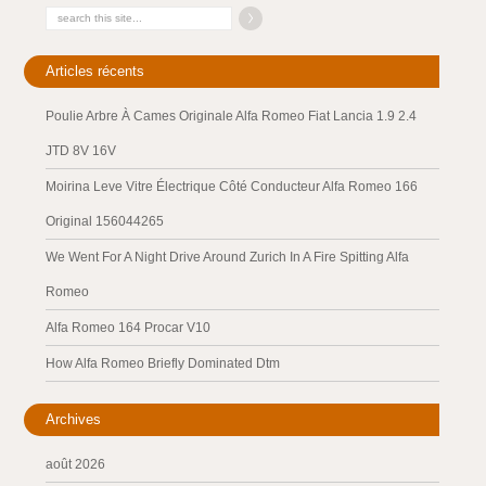
Articles récents
Poulie Arbre À Cames Originale Alfa Romeo Fiat Lancia 1.9 2.4
JTD 8V 16V
Moirina Leve Vitre Électrique Côté Conducteur Alfa Romeo 166
Original 156044265
We Went For A Night Drive Around Zurich In A Fire Spitting Alfa
Romeo
Alfa Romeo 164 Procar V10
How Alfa Romeo Briefly Dominated Dtm
Archives
août 2026