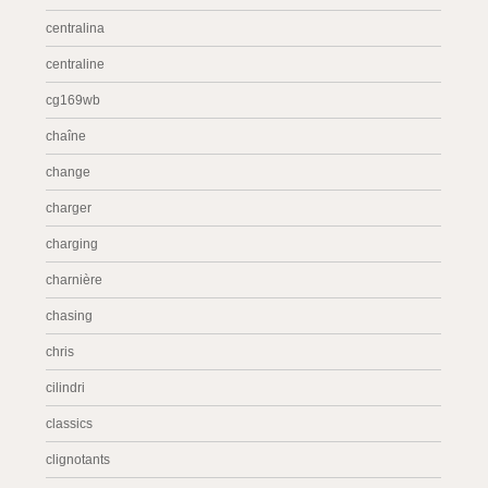
centralina
centraline
cg169wb
chaîne
change
charger
charging
charnière
chasing
chris
cilindri
classics
clignotants