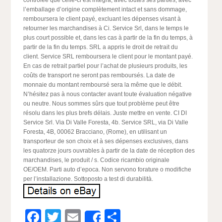
contrôlée que celle-ci est integra, avec toutes ses parties, avec
l’emballage d’origine complètement intact et sans dommage,
remboursera le client payé, excluant les dépenses visant à
retourner les marchandises à Ci. Service Srl, dans le temps le
plus court possible et, dans les cas à partir de la fin du temps, à
partir de la fin du temps. SRL a appris le droit de retrait du
client. Service SRL remboursera le client pour le montant payé.
En cas de retrait partiel pour l’achat de plusieurs produits, les
coûts de transport ne seront pas remboursés. La date de
monnaie du montant remboursé sera la même que le débit.
N’hésitez pas à nous contacter avant toute évaluation négative
ou neutre. Nous sommes sûrs que tout problème peut être
résolu dans les plus brefs délais. Juste mettre en vente. CI DI
Service Srl. Via Di Valle Foresta, 4b. Service SRL, via Di Valle
Foresta, 4B, 00062 Bracciano, (Rome), en utilisant un
transporteur de son choix et à ses dépenses exclusives, dans
les quatorze jours ouvrables à partir de la date de réception des
marchandises, le produit / s. Codice ricambio originale
OE/OEM. Parti auto d’epoca. Non servono forature o modifiche
per l’installazione. Sottoposto a test di durabilità.
Facebook
Twitter
Email
Partager
Share