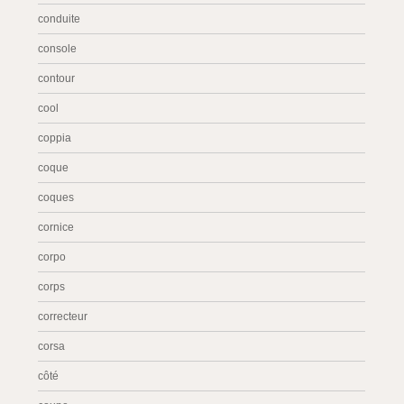
conduite
console
contour
cool
coppia
coque
coques
cornice
corpo
corps
correcteur
corsa
côté