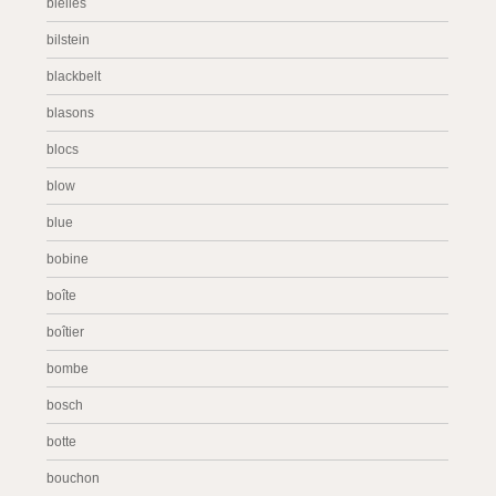
bielles
bilstein
blackbelt
blasons
blocs
blow
blue
bobine
boîte
boîtier
bombe
bosch
botte
bouchon