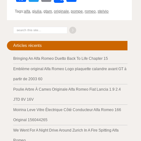
Tags:
alfa
,
giulia
,
gtam
,
originale
,
pompe
,
romeo
,
stelvio
Articles récents
Bringing An Alfa Romeo Duetto Back To Life Chapter 15
Emblème original Alfa Romeo Logo plaquette calandre avant GT à
partir de 2003 60
Poulie Arbre À Cames Originale Alfa Romeo Fiat Lancia 1.9 2.4
JTD 8V 16V
Moirina Leve Vitre Électrique Côté Conducteur Alfa Romeo 166
Original 156044265
We Went For A Night Drive Around Zurich In A Fire Spitting Alfa
Romeo