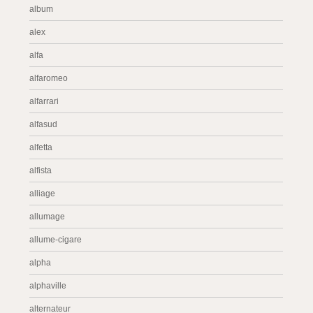
album
alex
alfa
alfaromeo
alfarrari
alfasud
alfetta
alfista
alliage
allumage
allume-cigare
alpha
alphaville
alternateur