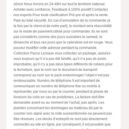
sûres! Nous livrons en 24-48H sur tout le territoire national.
Acheter avec confiance, Feedback à 100% positif! Contactez
nos experts Pour toute clarification! Pré-pre et après la vente.
Paie au total sécurité. En cas d’annulation de la commande (à
la fois par le client et de notre part), le montant sera réaccrédité
sur le mode de paiement utilisé pour commander. Ils ne sont
pas considérés comme des jours ouvrables le samedi, le
dimanche et tous ces jours que le calendrier est en rouge. Vous
pouvez modifier cette adresse pendant la commande.
Collection Pacco Lorsque vous collectez un package, assurez-
vous toujours qu’il n’a pas été falsifié, qu’il n’a pas de poids
improbable, qu’il n’y a pas deux types différents de rubans pour
la fermeture, que le nom sur le document de transport
correspond au nom sur le pack endommager l’objet n’est pas
remboursable. Numéro de téléphone Il est important de
communiquer un numéro de téléphone fixe ou mobile à
représenter, par nous ou par le courrier, pendant la phase de
livraison du colis en cas de problèmes. La facture doit être
demandée avant ou au moment de l’achat, pas après. Les
plaintes concernant les dommages au matériau dû par le
courrier non signé avec la note susmentionnée ne peuvent pas
être résolues. Les stocks d’entrepôt ne sont pas directement
connectés au site en ligne, par conséquent, il est possible que