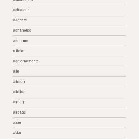
actuateur
adattare
adrianoldo
aérienne
affiche
aggiornamento
aile
aileron
ailettes
airbag
airbags
aisin
akku