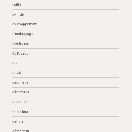
cuffie
cylinder
d'échappement
d'embrayage
d'entretien
d6s05288
dado
david
debimétre
débitmètre
decoration
déflecteur
dehors
démarreur