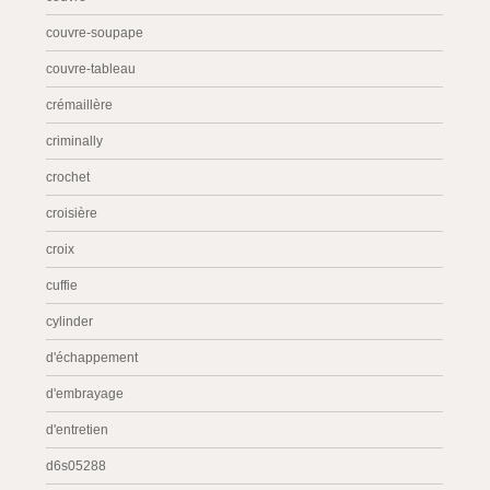
couvre-soupape
couvre-tableau
crémaillère
criminally
crochet
croisière
croix
cuffie
cylinder
d'échappement
d'embrayage
d'entretien
d6s05288