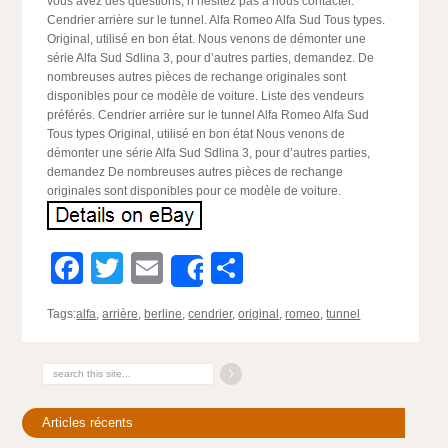
vous avez des questions, n’hésitez pas à nous contacter.
Cendrier arrière sur le tunnel. Alfa Romeo Alfa Sud Tous types.
Original, utilisé en bon état. Nous venons de démonter une
série Alfa Sud Sdlina 3, pour d’autres parties, demandez. De
nombreuses autres pièces de rechange originales sont
disponibles pour ce modèle de voiture. Liste des vendeurs
préférés. Cendrier arrière sur le tunnel Alfa Romeo Alfa Sud
Tous types Original, utilisé en bon état Nous venons de
démonter une série Alfa Sud Sdlina 3, pour d’autres parties,
demandez De nombreuses autres pièces de rechange
originales sont disponibles pour ce modèle de voiture.
Facebook
Twitter
Email
Partager
Share
Tags:
alfa
,
arrière
,
berline
,
cendrier
,
original
,
romeo
,
tunnel
Articles récents