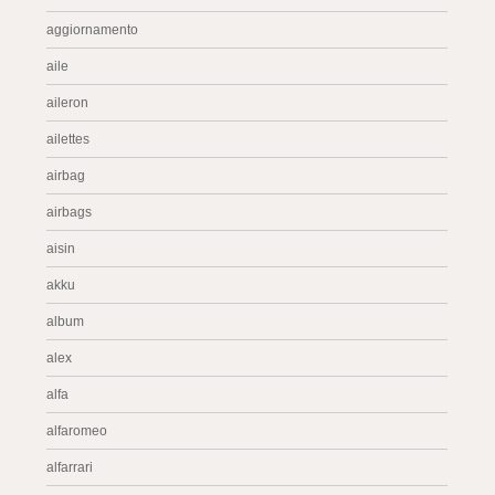
aggiornamento
aile
aileron
ailettes
airbag
airbags
aisin
akku
album
alex
alfa
alfaromeo
alfarrari