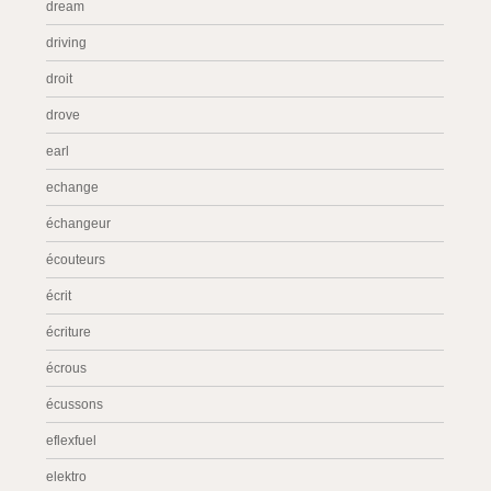
dream
driving
droit
drove
earl
echange
échangeur
écouteurs
écrit
écriture
écrous
écussons
eflexfuel
elektro