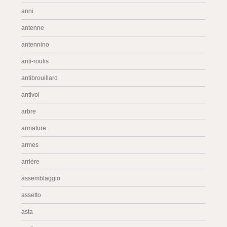
anni
antenne
antennino
anti-roulis
antibrouillard
antivol
arbre
armature
armes
arrière
assemblaggio
assetto
asta