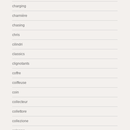
charging
charnière
chasing
chris
cilindri
classics
clignotants
coffre
coiffeuse
coin
collecteur
collettore
collezione