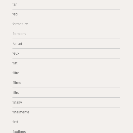
fari
febi
fermeture
fermoirs
ferrari
feux
fiat
filtre
filtres
filtro
finally
finalmente
first
fixations