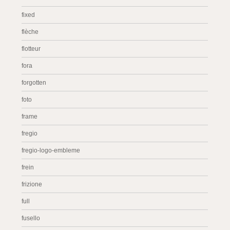
fixed
flèche
flotteur
fora
forgotten
foto
frame
fregio
fregio-logo-embleme
frein
frizione
full
fusello