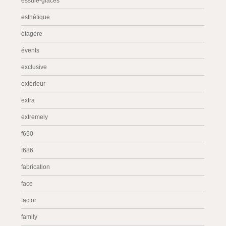
essuie-glaces
esthétique
étagère
évents
exclusive
extérieur
extra
extremely
f650
f686
fabrication
face
factor
family