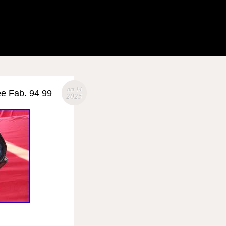
oct 14
ée Fab. 94 99
2025