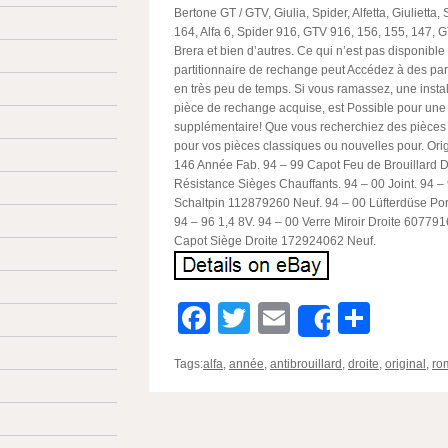
Bertone GT / GTV, Giulia, Spider, Alfetta, Giulietta, 
164, Alfa 6, Spider 916, GTV 916, 156, 155, 147, GT
Brera et bien d’autres. Ce qui n’est pas disponible
partitionnaire de rechange peut Accédez à des pa
en très peu de temps. Si vous ramassez, une instal
pièce de rechange acquise, est Possible pour une
supplémentaire! Que vous recherchiez des pièces
pour vos pièces classiques ou nouvelles pour. Or
146 Année Fab. 94 – 99 Capot Feu de Brouillard Dr
Résistance Sièges Chauffants. 94 – 00 Joint. 94
Schaltpin 112879260 Neuf. 94 – 00 Lüfterdüse Po
94 – 96 1,4 8V. 94 – 00 Verre Miroir Droite 60779
Capot Siège Droite 172924062 Neuf.
Facebook
Twitter
Email
Parta
Share
Tags:
alfa
,
année
,
antibrouillard
,
droite
,
original
,
ro