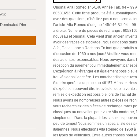
Original Alfa Romeo 145/146 Année Fab. 94 – 99 An
60581653. Cette fiche produit a été automatiqueme
 V10
avez des questions, n’hésitez pas à nous contacter
y Dominated Dtm
l’article. Alfa Romeo d’origine 145/146 BJ. 94 – 99
à droite. Numéro de pièces de rechange : 60581653
nouveau et original. Cela vient d’un ancien inventai
avoir des traces de stockage. Nous dirigeons dan
Alfa, Fiat et Lancia Rechaps En tant que produits
d’occasion de 1960 à nos jours! Veuillez vous rens
des autorités responsables. Nous envoyons dans le
réception du paiement ou Immédiatement par espèc
L’expédition à l’étranger est également possible, l
trouvés dans l’enchère. Les marchandises peuven
être récupérées sur place au 48157 Münster, Hess
d’expédition peuvent être trouvés lors de la vent
remise d’expédition est possible lors de l’achat de 
Nous avons de nombreuses autres pièces de rech
vous recherchiez des pièces de rechange rares po
classiques ou nouvelles pour votre Alfa moderne
simplement. Dans la plupart des cas, nous pouvons
peu de temps! Nous sommes un spécialiste des p
italiennes. Nous effectuons Alfa Romeo de 1960 à 
les types de véhicules. Entre autres choses pour l