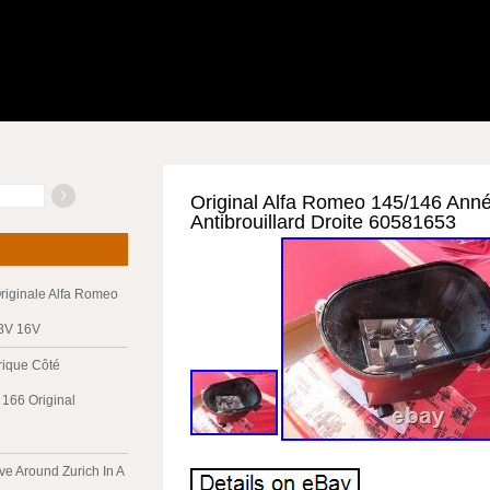
Original Alfa Romeo 145/146 Ann
Antibrouillard Droite 60581653
riginale Alfa Romeo
 8V 16V
trique Côté
166 Original
ve Around Zurich In A