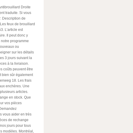
tibrouillard Droite
nt traduite. Si vous
. Description de
 Les feux de brouillard
. L’article est
re. Il peut donc y
s notre programme
 nouveaux ou
eigner sur les détails
s 3 jours suivant la
es à la livraison.
es coûts peuvent être
t bien sûr également
enweg 18. Les frais
e aux enchères. Une
plusieurs articles.
ange en stock. Que
ur vos pièces
, Demandez
 vous aider en très
ièces de rechange
nos jours pour tous
es modèles. Montréal,