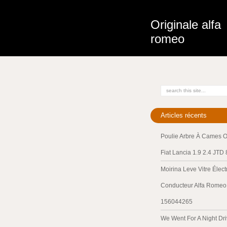
Originale alfa
romeo
Articles récents
Poulie Arbre À Cames O
Fiat Lancia 1.9 2.4 JTD
Moirina Leve Vitre Élec
Conducteur Alfa Romeo 
156044265
We Went For A Night Dri