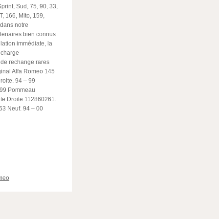
Sprint, Sud, 75, 90, 33,
, 166, Mito, 159,
 dans notre
rtenaires bien connus
lation immédiate, la
 charge
 de rechange rares
iginal Alfa Romeo 145
oite. 94 – 99
 – 99 Pommeau
rte Droite 112860261.
163 Neuf. 94 – 00
ger
meo