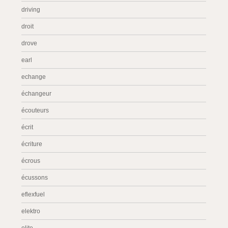
driving
droit
drove
earl
echange
échangeur
écouteurs
écrit
écriture
écrous
écussons
eflexfuel
elektro