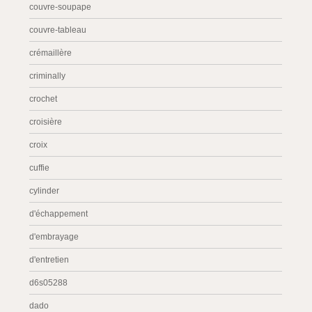
couvre-soupape
couvre-tableau
crémaillère
criminally
crochet
croisière
croix
cuffie
cylinder
d'échappement
d'embrayage
d'entretien
d6s05288
dado