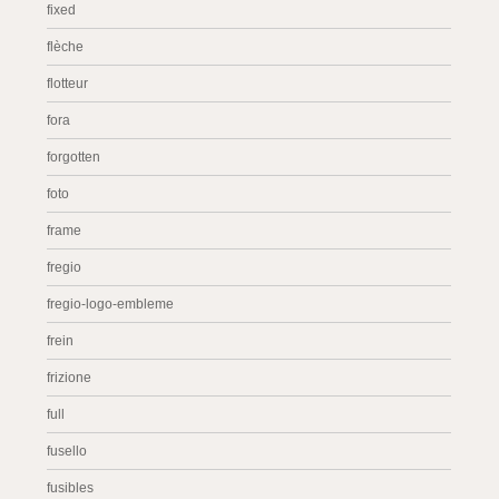
fixed
flèche
flotteur
fora
forgotten
foto
frame
fregio
fregio-logo-embleme
frein
frizione
full
fusello
fusibles