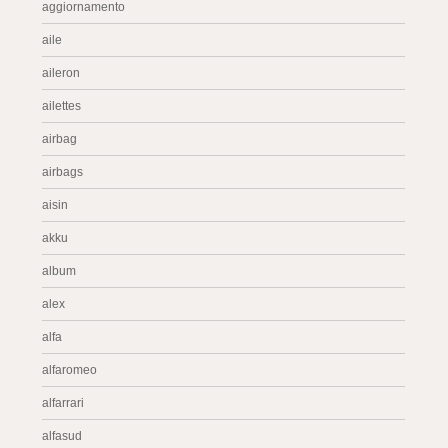
aggiornamento
aile
aileron
ailettes
airbag
airbags
aisin
akku
album
alex
alfa
alfaromeo
alfarrari
alfasud