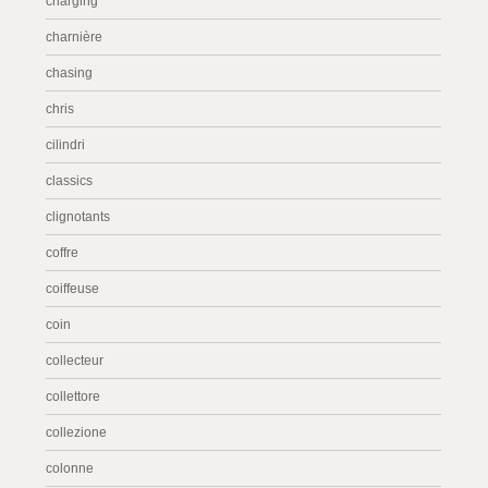
charging
charnière
chasing
chris
cilindri
classics
clignotants
coffre
coiffeuse
coin
collecteur
collettore
collezione
colonne