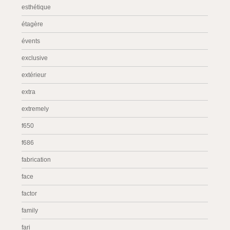
esthétique
étagère
évents
exclusive
extérieur
extra
extremely
f650
f686
fabrication
face
factor
family
fari