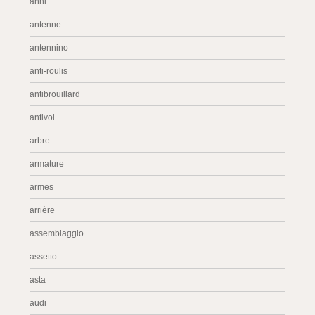
anni
antenne
antennino
anti-roulis
antibrouillard
antivol
arbre
armature
armes
arrière
assemblaggio
assetto
asta
audi