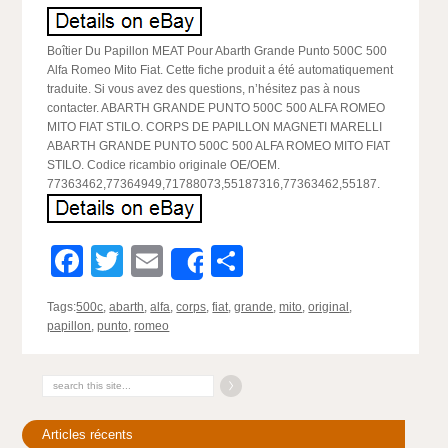
Boîtier Du Papillon MEAT Pour Abarth Grande Punto 500C 500
Alfa Romeo Mito Fiat. Cette fiche produit a été automatiquement
traduite. Si vous avez des questions, n’hésitez pas à nous
contacter. ABARTH GRANDE PUNTO 500C 500 ALFA ROMEO
MITO FIAT STILO. CORPS DE PAPILLON MAGNETI MARELLI
ABARTH GRANDE PUNTO 500C 500 ALFA ROMEO MITO FIAT
STILO. Codice ricambio originale OE/OEM.
77363462,77364949,71788073,55187316,77363462,55187.
Facebook
Twitter
Email
Partager
Share
Tags:
500c
,
abarth
,
alfa
,
corps
,
fiat
,
grande
,
mito
,
original
,
papillon
,
punto
,
romeo
Articles récents