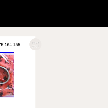
oct 13
75 164 155
2025