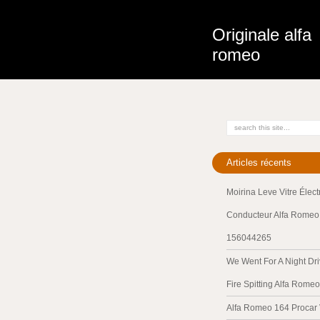
Originale alfa
romeo
Articles récents
Moirina Leve Vitre Élec
Conducteur Alfa Romeo 
156044265
We Went For A Night Dri
Fire Spitting Alfa Romeo
Alfa Romeo 164 Procar