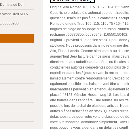
y Dominated Dtm
Original Alfa Romeo 105 115 116 75 164 155 Van
Cette fiche produit a été automatiquement traduite
 Avant Droit ALFA
questions, n’hésitez pas à nous contacter. Descriptio
E 60680906
Romeo d’origine Type 105, 115, 116 / 75 / 164 / 15
bagues de siège de soupape d’admission. Numéro
rechange : 60730355, 60580249, 116550150402. L’
original. Il provient d’un ancien stock. Il peut donc
stockage. Nous proposons dans notre gamme des
Alfa, Fiat et Lancia. Comme biens neufs ou d’occa
aujourd’hui! Sera facturé par nos soins, mais devr
directement aux autorités douanières ou fiscales 
contacter les autorités compétentes pour plus de d
expédions dans les 3 jours suivant la réception d
immédiatement contre remboursement. L’expédition
également possible ; les frais peuvent être consul
marchandises peuvent bien entendu également êt
place à 48157 Münster, Hessenweg 18. Les frais d
être trouvés dans l’enchère. Une remise sur les fra
possible lors de l’achat de plusieurs articles. N
autres pièces détachées en stock. Que vous reche
détachées rares pour votre voiture classique ou d
votre Alfa moderne, demandez simplement. Dans la
nous pouvons vous aider dans un délai très cour