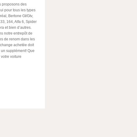
us proposons des
i pour tous les types
réal, Bertone Gt/Gtv,
, 33, 164, Alfa 6, Spider
ra et bien d’autres.
ns notre entrepôt de
res de renom dans les
 rechange achetée doit
t un supplément! Que
votre voiture
ger