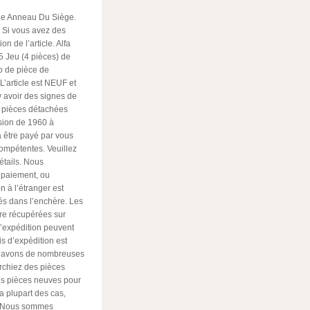
ne Anneau Du Siège.
. Si vous avez des
n de l’article. Alfa
5 Jeu (4 pièces) de
 de pièce de
article est NEUF et
 y avoir des signes de
 pièces détachées
sion de 1960 à
a être payé par vous
compétentes. Veuillez
étails. Nous
u paiement, ou
 à l’étranger est
tés dans l’enchère. Les
re récupérées sur
’expédition peuvent
is d’expédition est
ous avons de nombreuses
rchiez des pièces
es pièces neuves pour
 plupart des cas,
t! Nous sommes