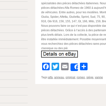
spécialistes des pièces détachées italiennes. No
pièces détachées Alfa Romeo de 1960 à aujourd’hu
de véhicules. Entre autres, pour les modèles. Mont
Giulia, Spider, Alfetta, Giulietta, Sprint, Sud, 75, 90
916, Gtv 916, 156, 155, 147, Gt, 166, Mito, 159, Bre
Nous pouvons faire ce qui n’est pas disponible da
pièces détachées. Grâce à l’accès à des partenai
plus brefs délais. Lors de la collecte, la pièce de
être installée immédiatement. Possible moyennan
vous recherchiez des pièces détachées rares pour 
classique ou des piè.
Facebook
Twitter
Email
Parta
Share
Tags:
alfa
,
anneau
,
original
,
romeo
,
siège
,
vanne