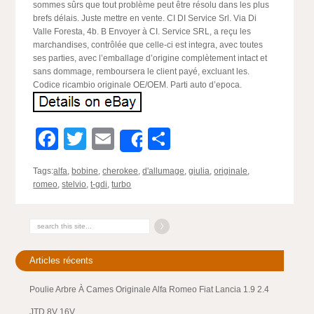
sommes sûrs que tout problème peut être résolu dans les plus
brefs délais. Juste mettre en vente. CI DI Service Srl. Via Di
Valle Foresta, 4b. B Envoyer à CI. Service SRL, a reçu les
marchandises, contrôlée que celle-ci est integra, avec toutes
ses parties, avec l’emballage d’origine complètement intact et
sans dommage, remboursera le client payé, excluant les.
Codice ricambio originale OE/OEM. Parti auto d’epoca.
Facebook
Twitter
Email
Partager
Share
Tags:
alfa
,
bobine
,
cherokee
,
d'allumage
,
giulia
,
originale
,
romeo
,
stelvio
,
t-gdi
,
turbo
Articles récents
Poulie Arbre À Cames Originale Alfa Romeo Fiat Lancia 1.9 2.4
JTD 8V 16V