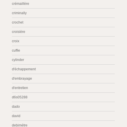
crémaillère
criminally
crochet
croisière
croix
cuffie
cylinder
d'échappement
d'embrayage
d'entretien
d6s05288
dado
david
debimétre