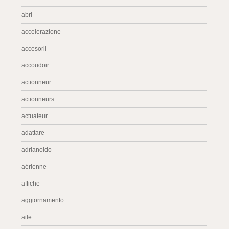
abri
accelerazione
accesorii
accoudoir
actionneur
actionneurs
actuateur
adattare
adrianoldo
aérienne
affiche
aggiornamento
aile