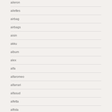
aileron
ailettes
airbag
airbags
aisin
akku
album
alex
alfa
alfaromeo
alfarrari
alfasud
alfetta
alfista