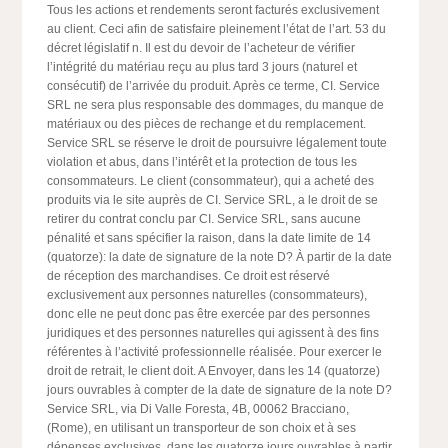
Tous les actions et rendements seront facturés exclusivement
au client. Ceci afin de satisfaire pleinement l’état de l’art. 53 du
décret législatif n. Il est du devoir de l’acheteur de vérifier
l’intégrité du matériau reçu au plus tard 3 jours (naturel et
consécutif) de l’arrivée du produit. Après ce terme, CI. Service
SRL ne sera plus responsable des dommages, du manque de
matériaux ou des pièces de rechange et du remplacement.
Service SRL se réserve le droit de poursuivre légalement toute
violation et abus, dans l’intérêt et la protection de tous les
consommateurs. Le client (consommateur), qui a acheté des
produits via le site auprès de CI. Service SRL, a le droit de se
retirer du contrat conclu par CI. Service SRL, sans aucune
pénalité et sans spécifier la raison, dans la date limite de 14
(quatorze): la date de signature de la note D? À partir de la date
de réception des marchandises. Ce droit est réservé
exclusivement aux personnes naturelles (consommateurs),
donc elle ne peut donc pas être exercée par des personnes
juridiques et des personnes naturelles qui agissent à des fins
référentes à l’activité professionnelle réalisée. Pour exercer le
droit de retrait, le client doit. A Envoyer, dans les 14 (quatorze)
jours ouvrables à compter de la date de signature de la note D?
Service SRL, via Di Valle Foresta, 4B, 00062 Bracciano,
(Rome), en utilisant un transporteur de son choix et à ses
dépenses exclusives, dans les quatorze jours ouvrables à partir