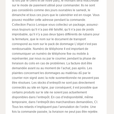
la fois par le client et de notre part), le montant sera réaccrédité
sur le mode de paiement utilisé pour commander. Ils ne sont
pas considérés comme des jours ouvrables le samedi, le
dimanche et tous ces jours que le calendrier est en rouge. Vous
pouvez modifier cette adresse pendant la commande.
Collection Pacco Lorsque vous collectez un package, assurez-
vous toujours qu’il n’a pas été falsifié, qu’il n’a pas de poids
improbable, qu’il n’y a pas deux types différents de rubans pour
la fermeture, que le nom sur le document de transport
correspond au nom sur le pack de dommage L’objet n’est pas
remboursable. Numéro de téléphone Il est important de
communiquer un numéro de téléphone fixe ou mobile à
représenter, par nous ou par le courrier, pendant la phase de
livraison du colis en cas de problèmes. La facture doit être
demandée avant ou au moment de l’achat, pas après. Les
plaintes concernant les dommages au matériau dû par le
courrier non signé avec la note susmentionnée ne peuvent pas
être résolues. Les stocks d’entrepôt ne sont pas directement
connectés au site en ligne, par conséquent, il est possible que
certains produits sur le site ne soient pas actuellement
disponibles dans l’entrepôt. En cas d’indisponibilité, même
temporaire, dans l’entrepôt des marchandises demandées, CI.
Tous les retards n’impliquent pas l’annulation de l’ordre. Une
fois la commande passée, la livraison ne peut pas être rejetée.