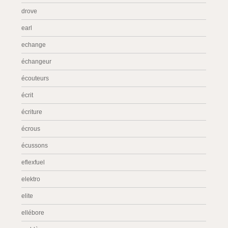
drove
earl
echange
échangeur
écouteurs
écrit
écriture
écrous
écussons
eflexfuel
elektro
elite
ellébore