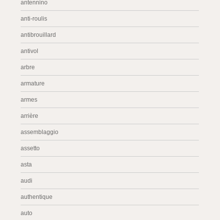
antennino
anti-roulis
antibrouillard
antivol
arbre
armature
armes
arrière
assemblaggio
assetto
asta
audi
authentique
auto