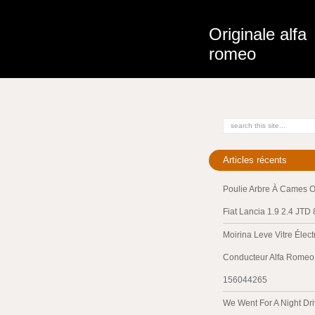
Originale alfa
romeo
Articles récents
Poulie Arbre À Cames O
Fiat Lancia 1.9 2.4 JTD
Moirina Leve Vitre Élec
Conducteur Alfa Romeo 
156044265
We Went For A Night Dri