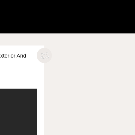
oct 7
xterior And
2025