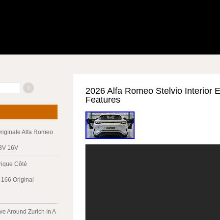
2026 Alfa Romeo Stelvio Interior E
Features
riginale Alfa Romeo
 8V 16V
trique Côté
166 Original
ve Around Zurich In A