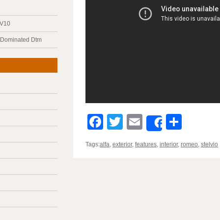
 V10
y Dominated Dtm
Facebook
Twitter
Email
Parta
Share
Tags:
alfa
,
exterior
,
features
,
interior
,
romeo
,
stelvio