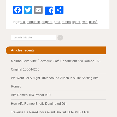
Facebook
Twitter
Email
Partager
Share
Tags:
alfa
,
moquette
,
original
,
pour
,
romeo
,
spark
,
twin
,
utilisé
Articles récents
Moirina Leve Vitre Électrique Côté Conducteur Alfa Romeo 166
Original 156044265
We Went For A Night Drive Around Zurich In A Fire Spitting Alfa
Romeo
Alfa Romeo 164 Procar V10
How Alfa Romeo Briefly Dominated Dtm
Traverse De Pare-Chocs Avant Droit ALFA ROMEO 166