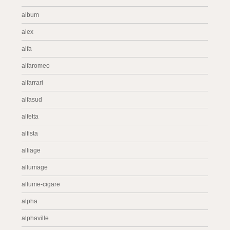
album
alex
alfa
alfaromeo
alfarrari
alfasud
alfetta
alfista
alliage
allumage
allume-cigare
alpha
alphaville