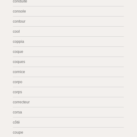
conduite
console
contour
cool
coppia
coque
coques
cornice
corpo
corps
correcteur
corsa
côté
coupe