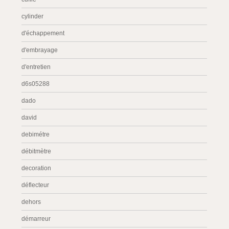
cylinder
d'échappement
d'embrayage
d'entretien
d6s05288
dado
david
debimétre
débitmètre
decoration
déflecteur
dehors
démarreur