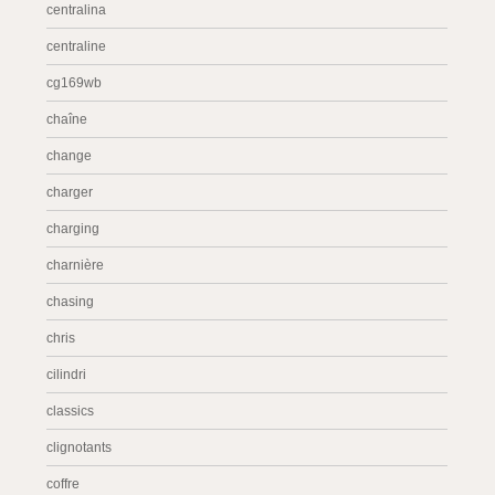
centralina
centraline
cg169wb
chaîne
change
charger
charging
charnière
chasing
chris
cilindri
classics
clignotants
coffre