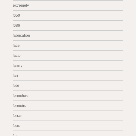
extremely
f650
f686
fabrication
face
factor
family
fari
febi
fermeture
fermoirs
ferrari
feux
fiat