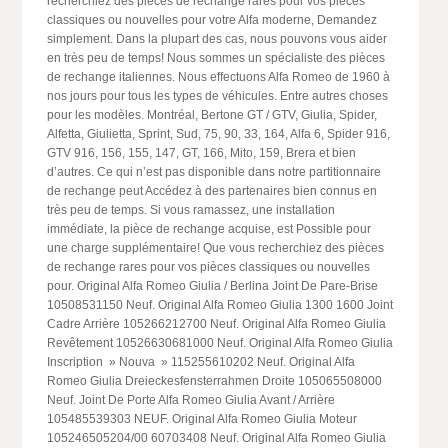
recherchiez des pièces de rechange rares pour vos pièces
classiques ou nouvelles pour votre Alfa moderne, Demandez
simplement. Dans la plupart des cas, nous pouvons vous aider
en très peu de temps! Nous sommes un spécialiste des pièces
de rechange italiennes. Nous effectuons Alfa Romeo de 1960 à
nos jours pour tous les types de véhicules. Entre autres choses
pour les modèles. Montréal, Bertone GT / GTV, Giulia, Spider,
Alfetta, Giulietta, Sprint, Sud, 75, 90, 33, 164, Alfa 6, Spider 916,
GTV 916, 156, 155, 147, GT, 166, Mito, 159, Brera et bien
d’autres. Ce qui n’est pas disponible dans notre partitionnaire
de rechange peut Accédez à des partenaires bien connus en
très peu de temps. Si vous ramassez, une installation
immédiate, la pièce de rechange acquise, est Possible pour
une charge supplémentaire! Que vous recherchiez des pièces
de rechange rares pour vos pièces classiques ou nouvelles
pour. Original Alfa Romeo Giulia / Berlina Joint De Pare-Brise
10508531150 Neuf. Original Alfa Romeo Giulia 1300 1600 Joint
Cadre Arrière 105266212700 Neuf. Original Alfa Romeo Giulia
Revêtement 10526630681000 Neuf. Original Alfa Romeo Giulia
Inscription » Nouva » 115255610202 Neuf. Original Alfa
Romeo Giulia Dreieckesfensterrahmen Droite 105065508000
Neuf. Joint De Porte Alfa Romeo Giulia Avant / Arrière
105485539303 NEUF. Original Alfa Romeo Giulia Moteur
105246505204/00 60703408 Neuf. Original Alfa Romeo Giulia