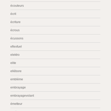
écouteurs
écrit
écriture
écrous
écussons
eflexfuel
elektro
elite
ellébore
emblème
embrayage
embrayagevolant
émetteur