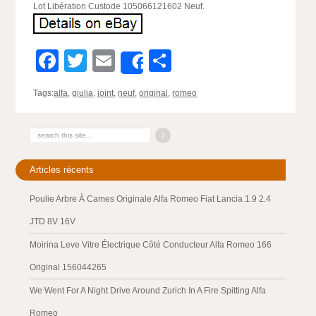
Lot Libération Custode 105066121602 Neuf.
Facebook
Twitter
Email
Partager
Share
Tags:
alfa
,
giulia
,
joint
,
neuf
,
original
,
romeo
Articles récents
Poulie Arbre À Cames Originale Alfa Romeo Fiat Lancia 1.9 2.4
JTD 8V 16V
Moirina Leve Vitre Électrique Côté Conducteur Alfa Romeo 166
Original 156044265
We Went For A Night Drive Around Zurich In A Fire Spitting Alfa
Romeo