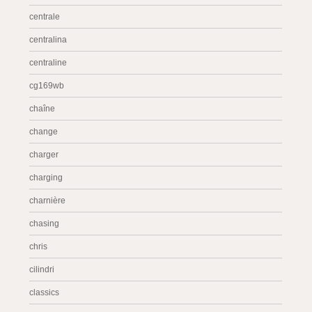
centrale
centralina
centraline
cg169wb
chaîne
change
charger
charging
charnière
chasing
chris
cilindri
classics