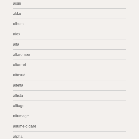
aisin
akku
album
alex
alfa
alfaromeo
alfarrari
alfasud
alfetta
alfista
alliage
allumage
allume-cigare
alpha