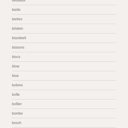
beuatiful
bielle
bielles
bilstein
blackbelt
blasons
blocs
blow
blue
bobine
boîte
boîtier
bombe
bosch