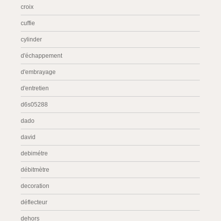
croix
cuffie
cylinder
d'échappement
d'embrayage
d'entretien
d6s05288
dado
david
debimétre
débitmètre
decoration
déflecteur
dehors