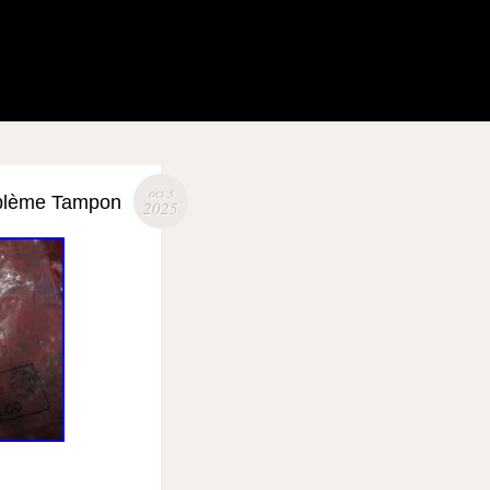
oct 3
mblème Tampon
2025