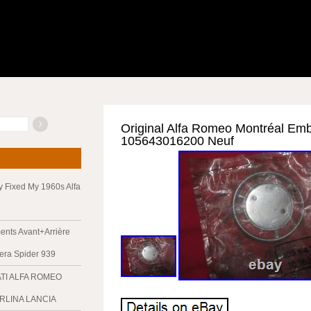
Original Alfa Romeo Montréal E
105643016200 Neuf
ly Fixed My 1960s Alfa
nts Avant+Arrière
era Spider 939
ATI ALFA ROMEO
ERLINA LANCIA