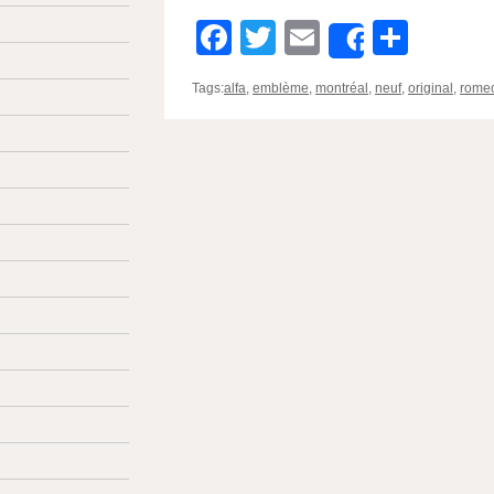
Facebook
Twitter
Email
Parta
Share
Tags:
alfa
,
emblème
,
montréal
,
neuf
,
original
,
rome