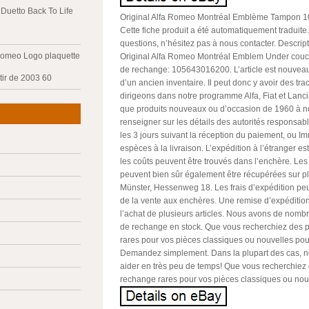
Duetto Back To Life
Original Alfa Romeo Montréal Emblème Tampon 
Cette fiche produit a été automatiquement traduite
questions, n’hésitez pas à nous contacter. Descripti
Romeo Logo plaquette
Original Alfa Romeo Montréal Emblem Under cou
de rechange: 105643016200. L’article est nouveau 
tir de 2003 60
d’un ancien inventaire. Il peut donc y avoir des tr
dirigeons dans notre programme Alfa, Fiat et Lanc
que produits nouveaux ou d’occasion de 1960 à no
renseigner sur les détails des autorités responsa
les 3 jours suivant la réception du paiement, ou 
espèces à la livraison. L’expédition à l’étranger e
les coûts peuvent être trouvés dans l’enchère. Le
peuvent bien sûr également être récupérées sur 
Münster, Hessenweg 18. Les frais d’expédition peu
de la vente aux enchères. Une remise d’expédition
l’achat de plusieurs articles. Nous avons de nomb
de rechange en stock. Que vous recherchiez des 
rares pour vos pièces classiques ou nouvelles pou
Demandez simplement. Dans la plupart des cas, 
aider en très peu de temps! Que vous recherchiez
rechange rares pour vos pièces classiques ou nouv