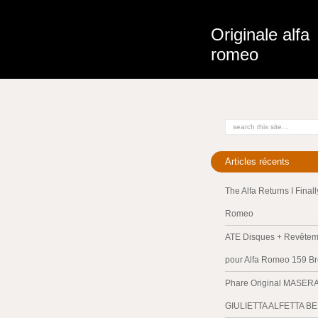
Originale alfa
romeo
Articles récents
The Alfa Returns I Final
Romeo
ATE Disques + Revêteme
pour Alfa Romeo 159 Br
Phare Original MASER
GIULIETTA ALFETTA B