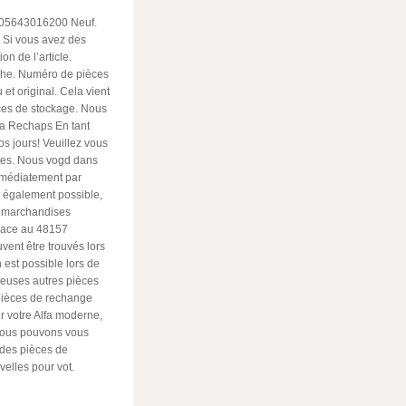
105643016200 Neuf.
. Si vous avez des
on de l’article.
che. Numéro de pièces
et original. Cela vient
aces de stockage. Nous
ia Rechaps En tant
s jours! Veuillez vous
bles. Nous vogd dans
Immédiatement par
st également possible,
s marchandises
place au 48157
vent être trouvés lors
 est possible lors de
reuses autres pièces
pièces de rechange
r votre Alfa moderne,
nous pouvons vous
 des pièces de
elles pour vot.