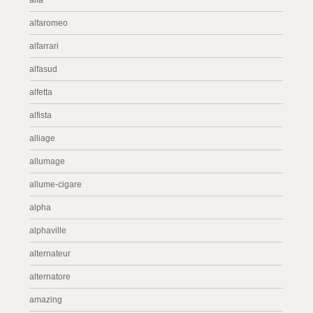
alfa
alfaromeo
alfarrari
alfasud
alfetta
alfista
alliage
allumage
allume-cigare
alpha
alphaville
alternateur
alternatore
amazing