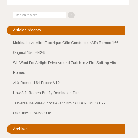
Articles récents
Moirina Leve Vitre Électrique Côté Conducteur Alfa Romeo 166
Original 156044265
We Went For A Night Drive Around Zurich In A Fire Spitting Alfa
Romeo
Alfa Romeo 164 Procar V10
How Alfa Romeo Briefly Dominated Dtm
Traverse De Pare-Chocs Avant Droit ALFA ROMEO 166
ORIGINALE 60680906
Archives