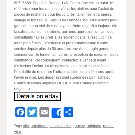
60595659. Pour Alfa Romeo 145. Green Line est un point de
référence pour les clients privés et les ateliers pour l’achat de
pièces de rechange pour les voitures italiennes, étrangères,
vintage et hors route. Depuis des années, nous travaillons pour
garantir le bon état de vos moyens. Notre objectif a toujours été
la satisfaction de nos clients, qui nous apprécient en tant que
consultants fiables prêts à les soutenir dans la résolution de
leurs problèmes. Expérience et professionnalisme à votre
service depuis plus de 50 ans. Les envois, en règle générale,
commencent le lendemain après la réception du paiement de la
commande. Par conséquent, contactez le vendeur avant
d’effectuer l’achat. La réception du paiement est immédiate!
Possibilité de retourner l’article acheté jusqu’à 14 jours après
l’avoir réalisé. Les dépenses sont supportées par l’acheteur.
Codice ricambio originale OE/OEM. Alfa Romeo (ricambio
originale).
Facebook
Twitter
Email
Partager
Share
Tags:
alfa
,
antérieure
,
descendante
,
gauche
,
originale
,
romeo
,
vitre