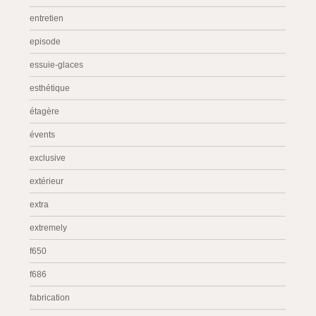
entretien
episode
essuie-glaces
esthétique
étagère
évents
exclusive
extérieur
extra
extremely
f650
f686
fabrication