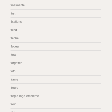
finalmente
first
fixations
fixed
flèche
flotteur
fora
forgotten
foto
frame
fregio
fregio-logo-embleme
frein