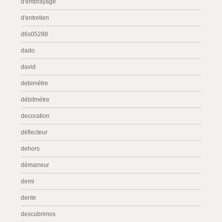
d'embrayage
d'entretien
d6s05288
dado
david
debimétre
débitmètre
decoration
déflecteur
dehors
démarreur
demi
dente
descubrimos