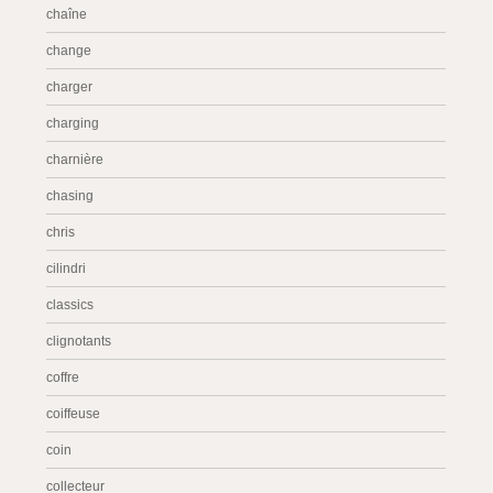
chaîne
change
charger
charging
charnière
chasing
chris
cilindri
classics
clignotants
coffre
coiffeuse
coin
collecteur