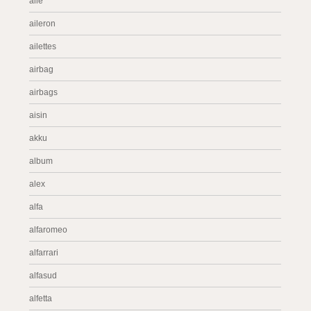
aile
aileron
ailettes
airbag
airbags
aisin
akku
album
alex
alfa
alfaromeo
alfarrari
alfasud
alfetta