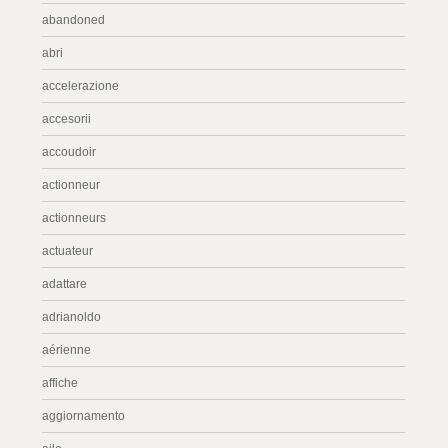
abandoned
abri
accelerazione
accesorii
accoudoir
actionneur
actionneurs
actuateur
adattare
adrianoldo
aérienne
affiche
aggiornamento