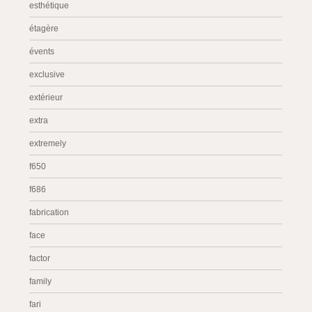
esthétique
étagère
évents
exclusive
extérieur
extra
extremely
f650
f686
fabrication
face
factor
family
fari