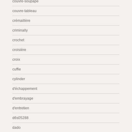
couvre-soupape
couvre-tableau
crémaillère
criminally
crochet
croisière
croix
cuffie
cylinder
d'échappement
d'embrayage
d'entretien
d6s05288
dado