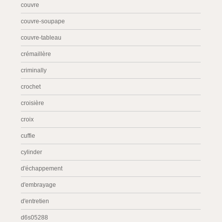
couvre
couvre-soupape
couvre-tableau
crémaillère
criminally
crochet
croisière
croix
cuffie
cylinder
d'échappement
d'embrayage
d'entretien
d6s05288