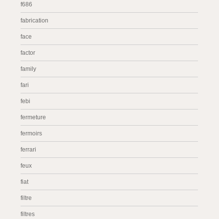
f686
fabrication
face
factor
family
fari
febi
fermeture
fermoirs
ferrari
feux
fiat
filtre
filtres