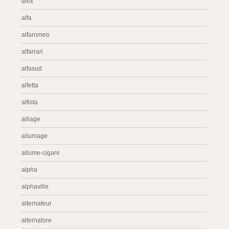
alex
alfa
alfaromeo
alfarrari
alfasud
alfetta
alfista
alliage
allumage
allume-cigare
alpha
alphaville
alternateur
alternatore