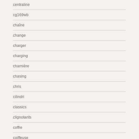
centraline
cg169wb
chaîne
change
charger
charging
charnière
chasing
chris
cilindri
classics
clignotants
coffre
coiffeuse