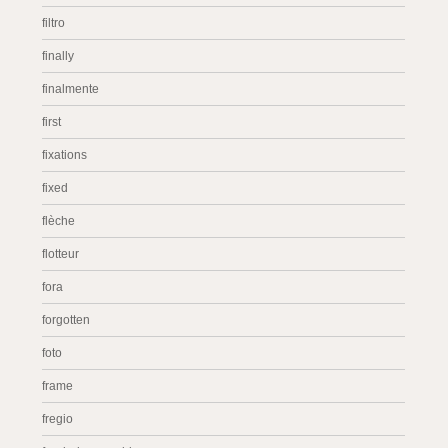
filtro
finally
finalmente
first
fixations
fixed
flèche
flotteur
fora
forgotten
foto
frame
fregio