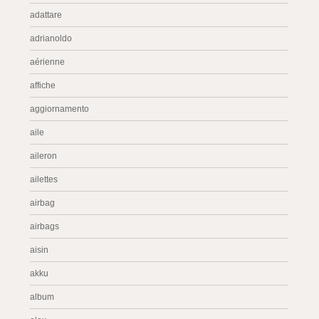
adattare
adrianoldo
aérienne
affiche
aggiornamento
aile
aileron
ailettes
airbag
airbags
aisin
akku
album