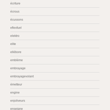
écriture
écrous
écussons
eflexfuel
elektro
elite
ellébore
emblème
embrayage
embrayagevolant
émetteur
engine
enjoliveurs
enseigne