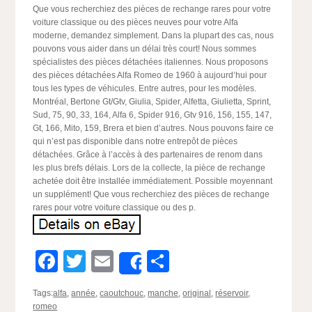
Que vous recherchiez des pièces de rechange rares pour votre
voiture classique ou des pièces neuves pour votre Alfa
moderne, demandez simplement. Dans la plupart des cas, nous
pouvons vous aider dans un délai très court! Nous sommes
spécialistes des pièces détachées italiennes. Nous proposons
des pièces détachées Alfa Romeo de 1960 à aujourd’hui pour
tous les types de véhicules. Entre autres, pour les modèles.
Montréal, Bertone Gt/Gtv, Giulia, Spider, Alfetta, Giulietta, Sprint,
Sud, 75, 90, 33, 164, Alfa 6, Spider 916, Gtv 916, 156, 155, 147,
Gt, 166, Mito, 159, Brera et bien d’autres. Nous pouvons faire ce
qui n’est pas disponible dans notre entrepôt de pièces
détachées. Grâce à l’accès à des partenaires de renom dans
les plus brefs délais. Lors de la collecte, la pièce de rechange
achetée doit être installée immédiatement. Possible moyennant
un supplément! Que vous recherchiez des pièces de rechange
rares pour votre voiture classique ou des p.
Facebook
Twitter
Email
Partager
Share
Tags:
alfa
,
année
,
caoutchouc
,
manche
,
original
,
réservoir
,
romeo