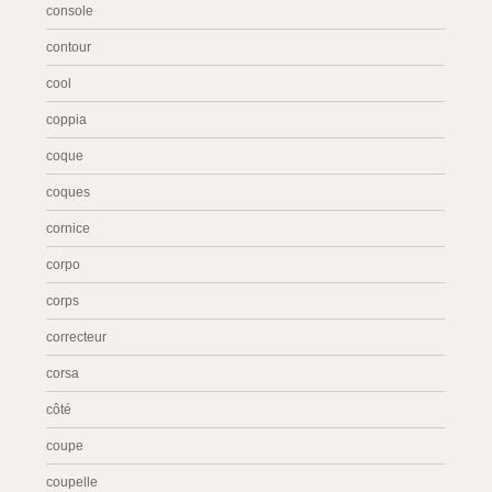
console
contour
cool
coppia
coque
coques
cornice
corpo
corps
correcteur
corsa
côté
coupe
coupelle