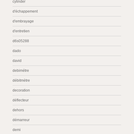
cylinder
d'échappement
d'embrayage
d'entretien
d6s05288
dado
david
debimétre
débitmètre
decoration
déflecteur
dehors
démarreur
demi