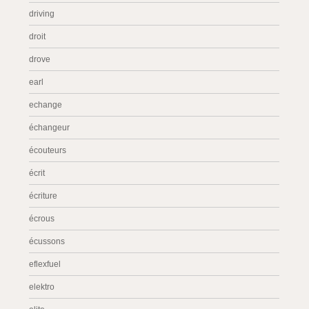
driving
droit
drove
earl
echange
échangeur
écouteurs
écrit
écriture
écrous
écussons
eflexfuel
elektro