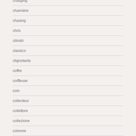
charging
charnière
chasing
chris
cilindri
classics
clignotants
coffre
coiffeuse
coin
collecteur
collettore
collezione
colonne