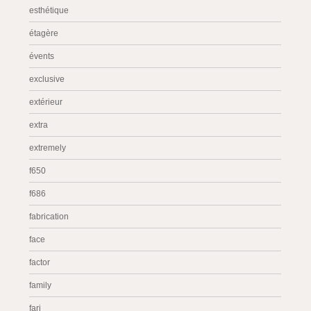
esthétique
étagère
évents
exclusive
extérieur
extra
extremely
f650
f686
fabrication
face
factor
family
fari