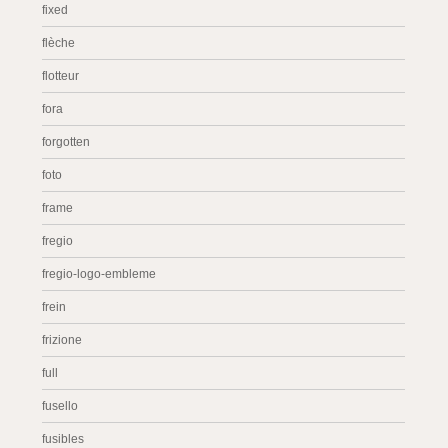
fixed
flèche
flotteur
fora
forgotten
foto
frame
fregio
fregio-logo-embleme
frein
frizione
full
fusello
fusibles