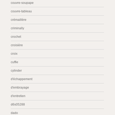
couvre-soupape
couvre-tableau
crémaillère
criminally
crochet
croisière
croix
cuffie
cylinder
d'échappement
d'embrayage
d'entretien
d6s05288
dado