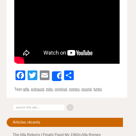
Facebook
Twitter
Email
Partager
Share
Tags:
alfa
,
exhaust
,
mito
,
original
,
romeo
,
sound
,
turbo
Articles récents
The Alfa Returns I Finally Fixed My 1960s Alfa Romeo