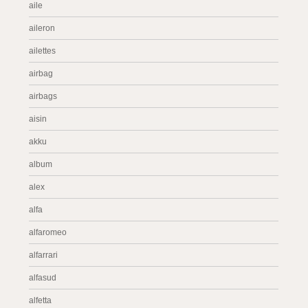
aile
aileron
ailettes
airbag
airbags
aisin
akku
album
alex
alfa
alfaromeo
alfarrari
alfasud
alfetta