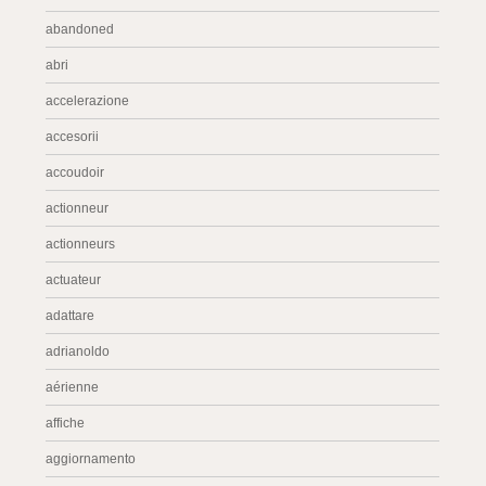
abandoned
abri
accelerazione
accesorii
accoudoir
actionneur
actionneurs
actuateur
adattare
adrianoldo
aérienne
affiche
aggiornamento