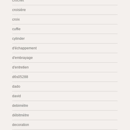
crochet
croisière
croix
cuffie
cylinder
d'échappement
d'embrayage
d'entretien
d6s05288
dado
david
debimétre
débitmètre
decoration