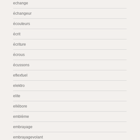
echange
échangeur
écouteurs
écrit
écriture
écrous
écussons
eflexfuel
elektro
elite
ellébore
emblème
embrayage
embrayagevolant