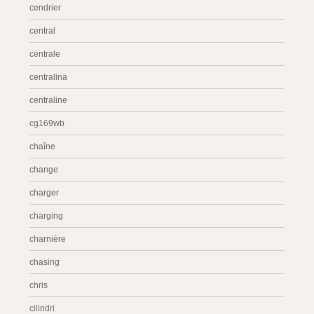
cendrier
central
centrale
centralina
centraline
cg169wb
chaîne
change
charger
charging
charnière
chasing
chris
cilindri