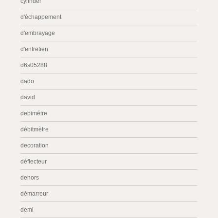
cylinder
d'échappement
d'embrayage
d'entretien
d6s05288
dado
david
debimétre
débitmètre
decoration
déflecteur
dehors
démarreur
demi