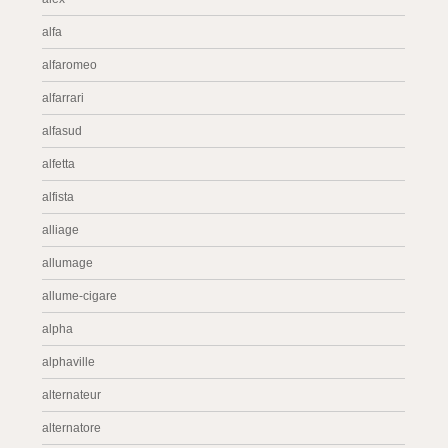
alfa
alfaromeo
alfarrari
alfasud
alfetta
alfista
alliage
allumage
allume-cigare
alpha
alphaville
alternateur
alternatore