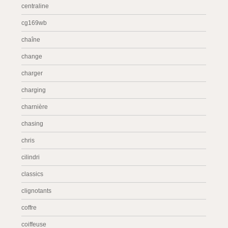
centraline
cg169wb
chaîne
change
charger
charging
charnière
chasing
chris
cilindri
classics
clignotants
coffre
coiffeuse