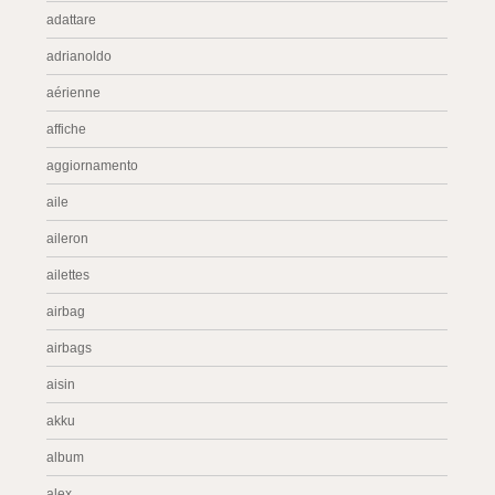
adattare
adrianoldo
aérienne
affiche
aggiornamento
aile
aileron
ailettes
airbag
airbags
aisin
akku
album
alex