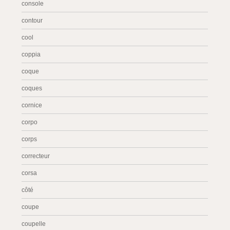
console
contour
cool
coppia
coque
coques
cornice
corpo
corps
correcteur
corsa
côté
coupe
coupelle