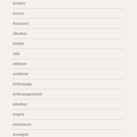
écriture
écrous
écussons
eflexfuel
elektro
elite
ellébore
emblème
embrayage
embrayagevolant
émetteur
engine
enjoliveurs
enseigne