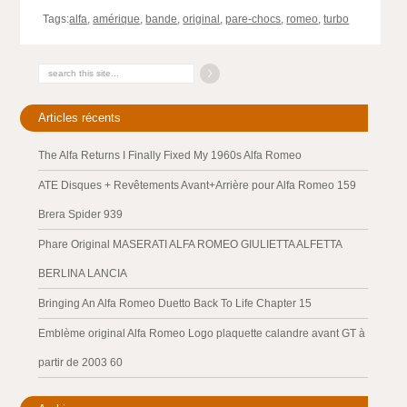
Tags:
alfa
,
amérique
,
bande
,
original
,
pare-chocs
,
romeo
,
turbo
Articles récents
The Alfa Returns I Finally Fixed My 1960s Alfa Romeo
ATE Disques + Revêtements Avant+Arrière pour Alfa Romeo 159
Brera Spider 939
Phare Original MASERATI ALFA ROMEO GIULIETTA ALFETTA
BERLINA LANCIA
Bringing An Alfa Romeo Duetto Back To Life Chapter 15
Emblème original Alfa Romeo Logo plaquette calandre avant GT à
partir de 2003 60