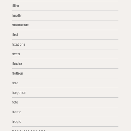
filtro
finally
finalmente
first
fixations
fixed
flèche
flotteur
fora
forgotten
foto
frame
fregio