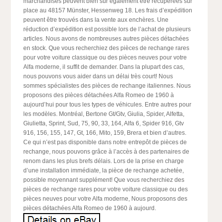
marchandises peuvent bien sûr également être récupérées sur
place au 48157 Münster, Hessenweg 18. Les frais d’expédition
peuvent être trouvés dans la vente aux enchères. Une
réduction d’expédition est possible lors de l’achat de plusieurs
articles. Nous avons de nombreuses autres pièces détachées
en stock. Que vous recherchiez des pièces de rechange rares
pour votre voiture classique ou des pièces neuves pour votre
Alfa moderne, il suffit de demander. Dans la plupart des cas,
nous pouvons vous aider dans un délai très court! Nous
sommes spécialistes des pièces de rechange italiennes. Nous
proposons des pièces détachées Alfa Romeo de 1960 à
aujourd’hui pour tous les types de véhicules. Entre autres pour
les modèles. Montréal, Bertone Gt/Gtv, Giulia, Spider, Alfetta,
Giulietta, Sprint, Sud, 75, 90, 33, 164, Alfa 6, Spider 916, Gtv
916, 156, 155, 147, Gt, 166, Mito, 159, Brera et bien d’autres.
Ce qui n’est pas disponible dans notre entrepôt de pièces de
rechange, nous pouvons grâce à l’accès à des partenaires de
renom dans les plus brefs délais. Lors de la prise en charge
d’une installation immédiate, la pièce de rechange achetée,
possible moyennant supplément! Que vous recherchiez des
pièces de rechange rares pour votre voiture classique ou des
pièces neuves pour votre Alfa moderne, Nous proposons des
pièces détachées Alfa Romeo de 1960 à aujourd.