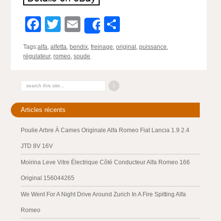
Facebook
Twitter
Email
Partager
Share
Tags:
alfa
,
alfetta
,
bendix
,
freinage
,
original
,
puissance
,
régulateur
,
romeo
,
soude
Articles récents
Poulie Arbre À Cames Originale Alfa Romeo Fiat Lancia 1.9 2.4
JTD 8V 16V
Moirina Leve Vitre Électrique Côté Conducteur Alfa Romeo 166
Original 156044265
We Went For A Night Drive Around Zurich In A Fire Spitting Alfa
Romeo