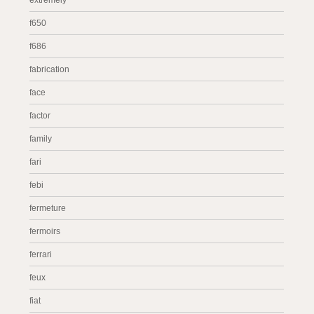
extremely
f650
f686
fabrication
face
factor
family
fari
febi
fermeture
fermoirs
ferrari
feux
fiat