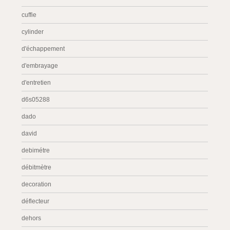
cuffie
cylinder
d'échappement
d'embrayage
d'entretien
d6s05288
dado
david
debimétre
débitmètre
decoration
déflecteur
dehors