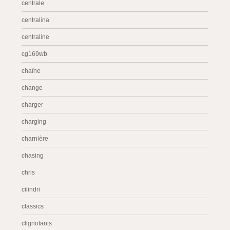
centrale
centralina
centraline
cg169wb
chaîne
change
charger
charging
charnière
chasing
chris
cilindri
classics
clignotants