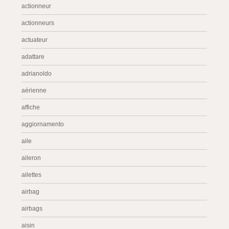
actionneur
actionneurs
actuateur
adattare
adrianoldo
aérienne
affiche
aggiornamento
aile
aileron
ailettes
airbag
airbags
aisin