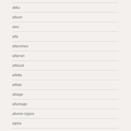
akku
album
alex
alfa
alfaromeo
alfarrari
alfasud
alfetta
alfista
alliage
allumage
allume-cigare
alpha