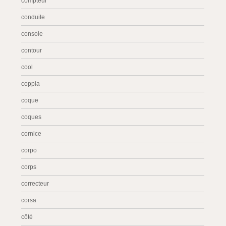
compteur
conduite
console
contour
cool
coppia
coque
coques
cornice
corpo
corps
correcteur
corsa
côté