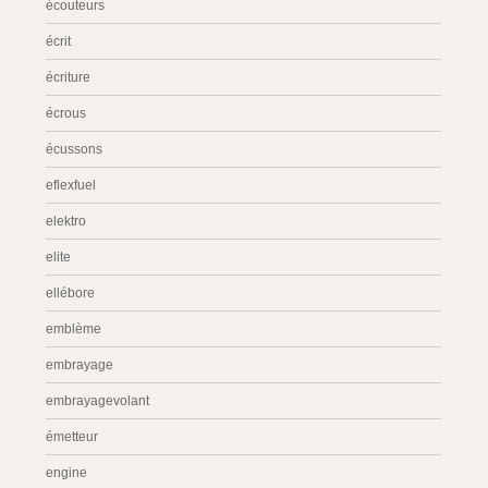
écouteurs
écrit
écriture
écrous
écussons
eflexfuel
elektro
elite
ellébore
emblème
embrayage
embrayagevolant
émetteur
engine