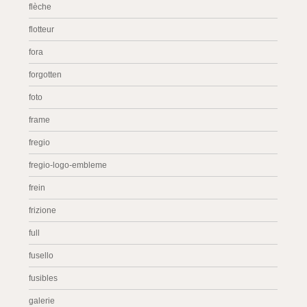
flèche
flotteur
fora
forgotten
foto
frame
fregio
fregio-logo-embleme
frein
frizione
full
fusello
fusibles
galerie