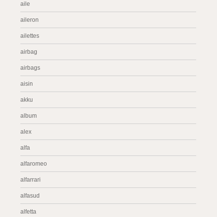
aile
aileron
ailettes
airbag
airbags
aisin
akku
album
alex
alfa
alfaromeo
alfarrari
alfasud
alfetta