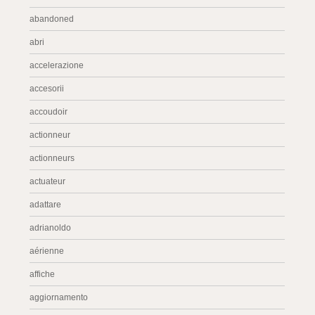
abandoned
abri
accelerazione
accesorii
accoudoir
actionneur
actionneurs
actuateur
adattare
adrianoldo
aérienne
affiche
aggiornamento