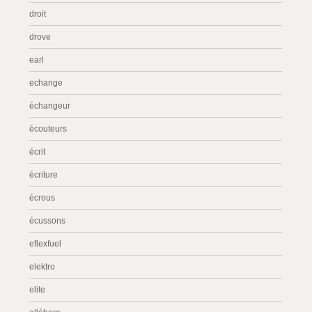
droit
drove
earl
echange
échangeur
écouteurs
écrit
écriture
écrous
écussons
eflexfuel
elektro
elite