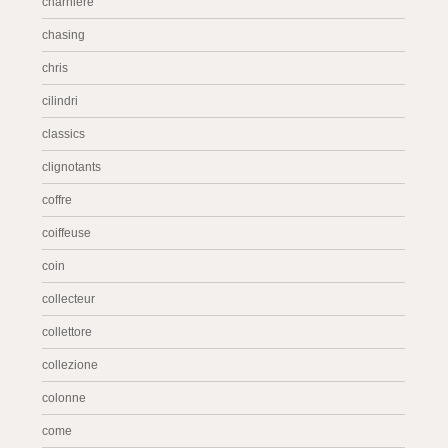
charnière
chasing
chris
cilindri
classics
clignotants
coffre
coiffeuse
coin
collecteur
collettore
collezione
colonne
come