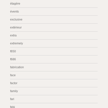
étagère
évents
exclusive
extérieur
extra
extremely
f650
f686
fabrication
face
factor
family
fari
febi