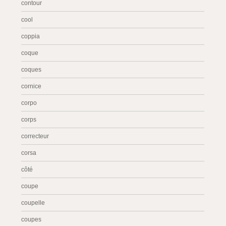
contour
cool
coppia
coque
coques
cornice
corpo
corps
correcteur
corsa
côté
coupe
coupelle
coupes