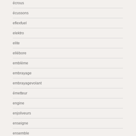
écrous
écussons
eflexfuel
elektro
elite
ellébore
emblème
embrayage
embrayagevolant
émetteur
engine
enjoliveurs
enseigne
ensemble