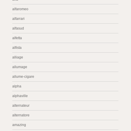
alfaromeo
alfarrari
alfasud
alfetta
alfista
alliage
allumage
allume-cigare
alpha
alphaville
alternateur
alternatore
amazing