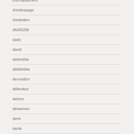
d'échappement
d'embrayage
d'entretien
d6s05288
dado
david
debimétre
débitmètre
decoration
déflecteur
dehors
démarreur
demi
dente