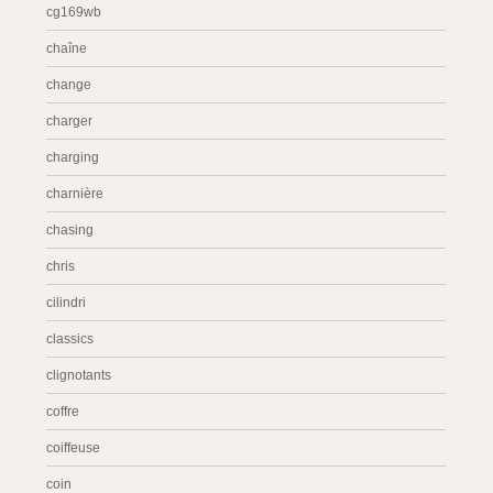
cg169wb
chaîne
change
charger
charging
charnière
chasing
chris
cilindri
classics
clignotants
coffre
coiffeuse
coin