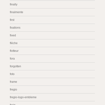
finally
finalmente
first
fixations
fixed
flèche
flotteur
fora
forgotten
foto
frame
fregio
fregio-logo-embleme