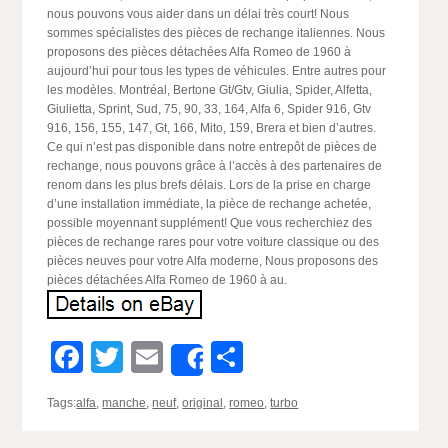
nous pouvons vous aider dans un délai très court! Nous
sommes spécialistes des pièces de rechange italiennes. Nous
proposons des pièces détachées Alfa Romeo de 1960 à
aujourd’hui pour tous les types de véhicules. Entre autres pour
les modèles. Montréal, Bertone Gt/Gtv, Giulia, Spider, Alfetta,
Giulietta, Sprint, Sud, 75, 90, 33, 164, Alfa 6, Spider 916, Gtv
916, 156, 155, 147, Gt, 166, Mito, 159, Brera et bien d’autres.
Ce qui n’est pas disponible dans notre entrepôt de pièces de
rechange, nous pouvons grâce à l’accès à des partenaires de
renom dans les plus brefs délais. Lors de la prise en charge
d’une installation immédiate, la pièce de rechange achetée,
possible moyennant supplément! Que vous recherchiez des
pièces de rechange rares pour votre voiture classique ou des
pièces neuves pour votre Alfa moderne, Nous proposons des
pièces détachées Alfa Romeo de 1960 à au.
Facebook
Twitter
Email
Partager
Share
Tags:
alfa
,
manche
,
neuf
,
original
,
romeo
,
turbo