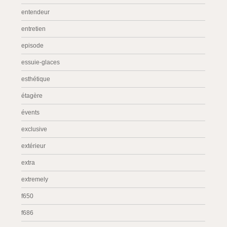
entendeur
entretien
episode
essuie-glaces
esthétique
étagère
évents
exclusive
extérieur
extra
extremely
f650
f686