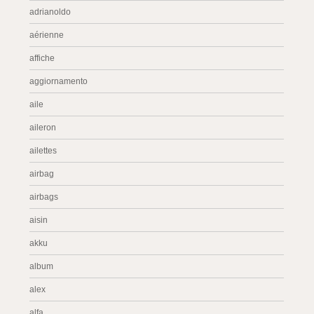
adrianoldo
aérienne
affiche
aggiornamento
aile
aileron
ailettes
airbag
airbags
aisin
akku
album
alex
alfa