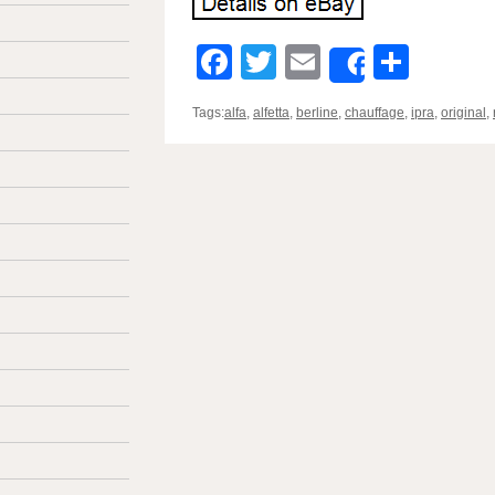
Facebook
Twitter
Email
Parta
Share
Tags:
alfa
,
alfetta
,
berline
,
chauffage
,
ipra
,
original
,