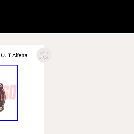
déc 3
U. T Alfetta
2024