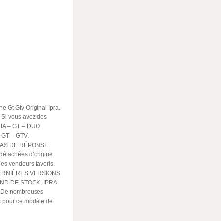
e Gt Gtv Original Ipra.
. Si vous avez des
ULIA – GT – DUO
GT – GTV.
(PAS DE RÉPONSE
étachées d’origine
des vendeurs favoris.
DERNIÈRES VERSIONS
OND DE STOCK, IPRA
De nombreuses
es pour ce modèle de