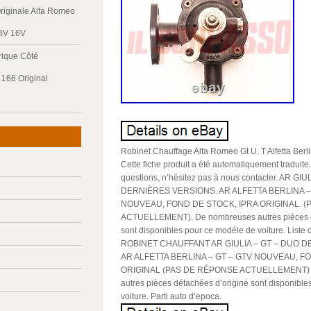
riginale Alfa Romeo
 8V 16V
trique Côté
166 Original
Robinet Chauffage Alfa Romeo Gt U. T Alfetta Berlin
Cette fiche produit a été automatiquement traduite
questions, n’hésitez pas à nous contacter. AR GI
DERNIÈRES VERSIONS. AR ALFETTA BERLINA – 
NOUVEAU, FOND DE STOCK, IPRA ORIGINAL. 
ACTUELLEMENT). De nombreuses autres pièces d
sont disponibles pour ce modèle de voiture. Liste 
ROBINET CHAUFFANT AR GIULIA – GT – DUO 
AR ALFETTA BERLINA – GT – GTV NOUVEAU, F
ORIGINAL (PAS DE RÉPONSE ACTUELLEMENT) 
autres pièces détachées d’origine sont disponibl
voiture. Parti auto d’epoca.