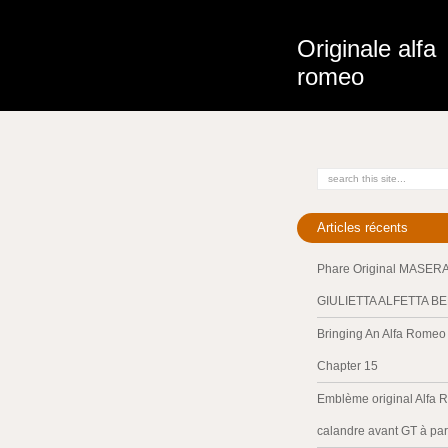
Originale alfa
romeo
Articles récents
Phare Original MASER
GIULIETTA ALFETTA B
Bringing An Alfa Romeo 
Chapter 15
Emblème original Alfa 
calandre avant GT à par