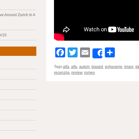
ve Around Zurich In A
 V10
Facebook
Twitter
Email
Parta
Share
Tags:
alfa
,
alfu
,
autom
,
biased
,
evljavanje
,
imam
,
ita
recenzija
,
review
,
romeo