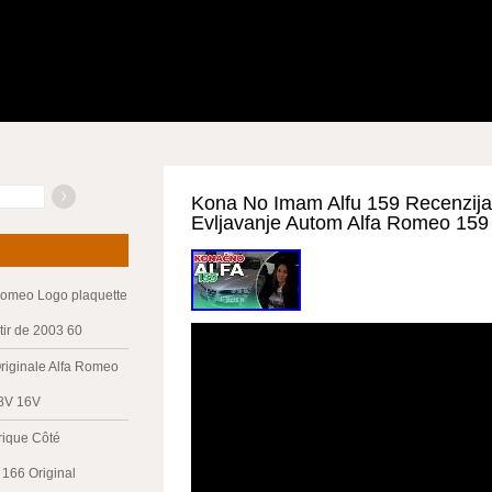
Kona No Imam Alfu 159 Recenzija
Evljavanje Autom Alfa Romeo 159
Romeo Logo plaquette
tir de 2003 60
riginale Alfa Romeo
 8V 16V
trique Côté
166 Original