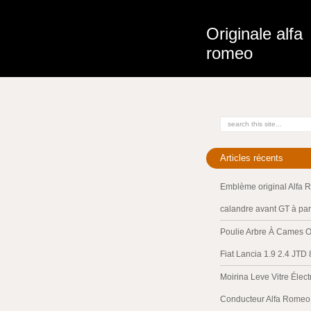
Originale alfa
romeo
Articles récents
Emblème original Alfa 
calandre avant GT à par
Poulie Arbre À Cames O
Fiat Lancia 1.9 2.4 JTD
Moirina Leve Vitre Élec
Conducteur Alfa Romeo 