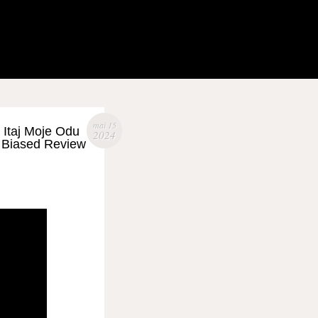
mai 15
 Itaj Moje Odu
2024
 Biased Review