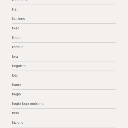
finalmente
first
fixations
fixed
flèche
flotteur
fora
forgotten
foto
frame
fregio
fregio-logo-embleme
frein
frizione