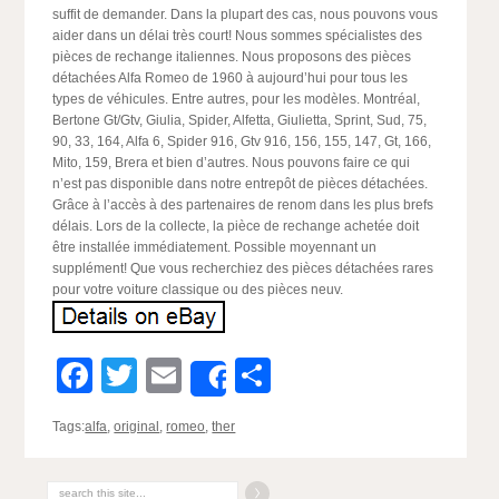
suffit de demander. Dans la plupart des cas, nous pouvons vous
aider dans un délai très court! Nous sommes spécialistes des
pièces de rechange italiennes. Nous proposons des pièces
détachées Alfa Romeo de 1960 à aujourd’hui pour tous les
types de véhicules. Entre autres, pour les modèles. Montréal,
Bertone Gt/Gtv, Giulia, Spider, Alfetta, Giulietta, Sprint, Sud, 75,
90, 33, 164, Alfa 6, Spider 916, Gtv 916, 156, 155, 147, Gt, 166,
Mito, 159, Brera et bien d’autres. Nous pouvons faire ce qui
n’est pas disponible dans notre entrepôt de pièces détachées.
Grâce à l’accès à des partenaires de renom dans les plus brefs
délais. Lors de la collecte, la pièce de rechange achetée doit
être installée immédiatement. Possible moyennant un
supplément! Que vous recherchiez des pièces détachées rares
pour votre voiture classique ou des pièces neuv.
Facebook
Twitter
Email
Partager
Share
Tags:
alfa
,
original
,
romeo
,
ther