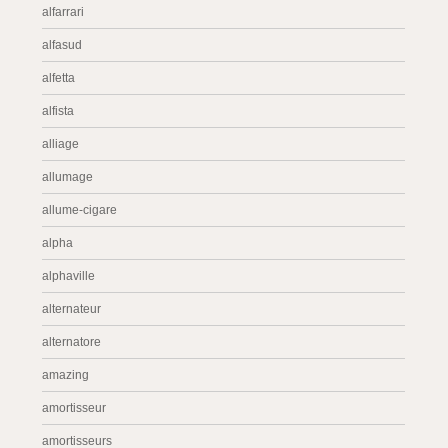
alfarrari
alfasud
alfetta
alfista
alliage
allumage
allume-cigare
alpha
alphaville
alternateur
alternatore
amazing
amortisseur
amortisseurs