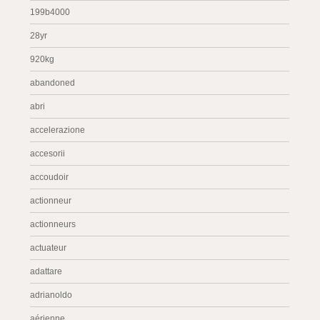
199b4000
28yr
920kg
abandoned
abri
accelerazione
accesorii
accoudoir
actionneur
actionneurs
actuateur
adattare
adrianoldo
aérienne