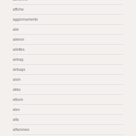
affiche
aggiornamento
aile
aileron
ailettes
airbag
airbags
aisin
akku
album
alex
alfa
alfaromeo