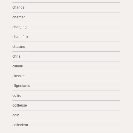
change
charger
charging
charnière
chasing
chris
cilindri
classics
clignotants
coffre
coiffeuse
coin
collecteur