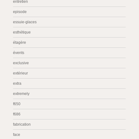
entretien
episode
essuie-glaces
esthétique
étagère
évents
exclusive
extérieur
extra
extremely
f650
f686
fabrication
face