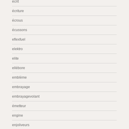
écrit
écriture
écrous
écussons
eflexfuel
elektro
elite
ellébore
emblème
embrayage
embrayagevolant
émetteur
engine
enjoliveurs