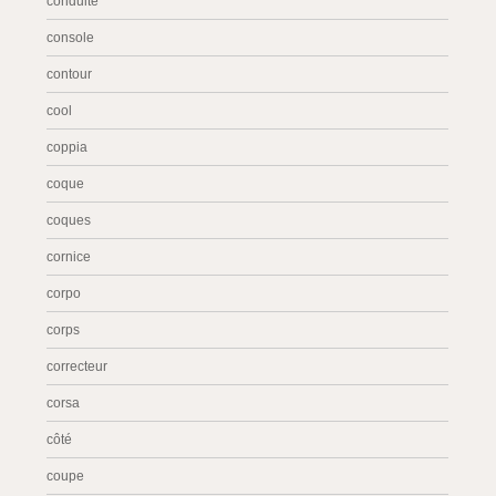
conduite
console
contour
cool
coppia
coque
coques
cornice
corpo
corps
correcteur
corsa
côté
coupe