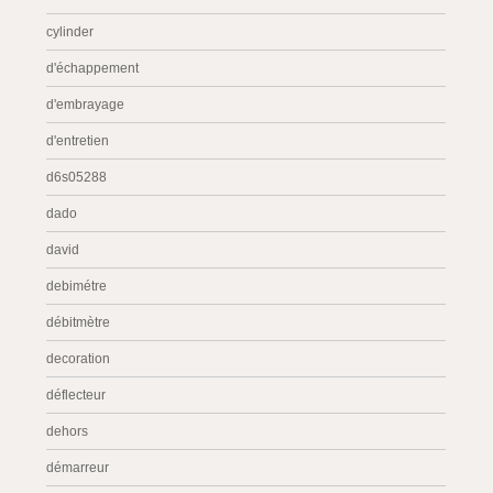
cylinder
d'échappement
d'embrayage
d'entretien
d6s05288
dado
david
debimétre
débitmètre
decoration
déflecteur
dehors
démarreur