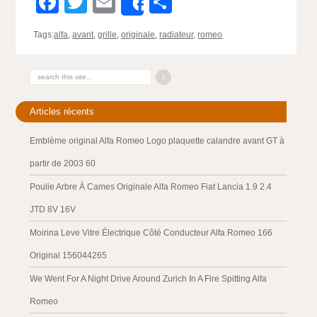
Facebook
Twitter
Email
Partager
Share
Tags:
alfa
,
avant
,
grille
,
originale
,
radiateur
,
romeo
Articles récents
Emblème original Alfa Romeo Logo plaquette calandre avant GT à
partir de 2003 60
Poulie Arbre À Cames Originale Alfa Romeo Fiat Lancia 1.9 2.4
JTD 8V 16V
Moirina Leve Vitre Électrique Côté Conducteur Alfa Romeo 166
Original 156044265
We Went For A Night Drive Around Zurich In A Fire Spitting Alfa
Romeo