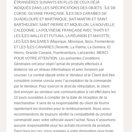
ÉTRANGÈRES SUIVANTS EN PLUS DE CEUX DÉJÀ
INDIQUÉS DANS LES SPÉCIFICATIONS DES OBJETS : ÎLE DE
CORSE, GUYANE FRANÇAISE, ÎLES DES CARAÏBES DE
GUADELOUPE ET MARTINIQUE, SAIT-MARTIN ET SAINT
BARTHELEMY, SAINT PIERRE ET MIQUELON, LA NOUVELLE
CALÉDONIE, LA POLYNÉSIE FRANÇAISE AVEC THAÏTI ET
LES ÎLES WALLIS ET FUTUNA, LA RÉUNION ET MAYOTTE,
LES ÎLES BALEARES (Majorque, Minorque, Ibiza, Formentera)
ET LES ÎLES CANARIES (Tenerife, La Palma, La Gomera, El
Hierro, Grande Canarie, Fuerteventura, Lanzarote). MERCI
POUR VOTRE ATTENTION. Les présentes Conditions
Générales ont pour objet l’achat de produits effectués à
distance via un réseau informatique et avec livraison par
coursier. Le contrat stipulé entre le Vendeur et le Client doit être
considéré comme conclu avec l’acceptation de la commande
par le Vendeur. Pour exercer le droit de rétractation, le client
doit envoyer au vendeur une communication à cet effet dans les
10 jours ouvrables à compter de la date de réception de la
marchandise. Il sera de la responsabilité du client de fournir
rapidement les données pour le remboursement. Nous vous
recommandons de toujours vérifier la compatibilité du produit
commandé avec votre véhicule avant l’achat. Nous n’assumons
aucune responsabilité pour les achats incorrects de produits.
Dans tous les cas, nous sommes à votre disposition pour toute