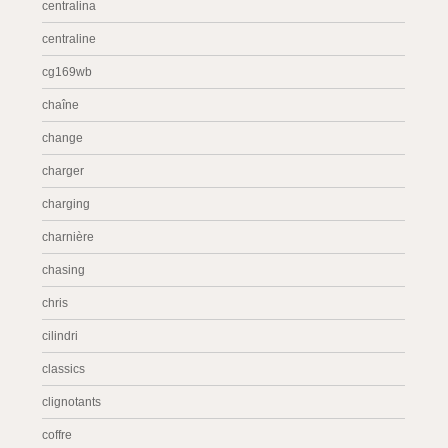
centralina
centraline
cg169wb
chaîne
change
charger
charging
charnière
chasing
chris
cilindri
classics
clignotants
coffre