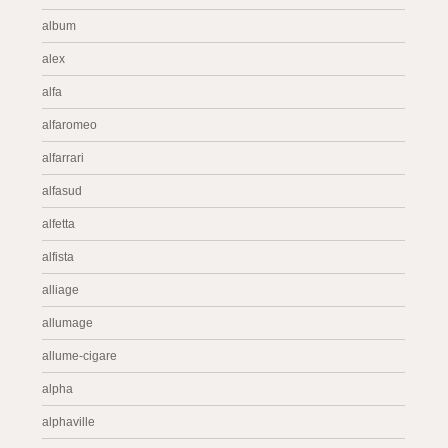
album
alex
alfa
alfaromeo
alfarrari
alfasud
alfetta
alfista
alliage
allumage
allume-cigare
alpha
alphaville