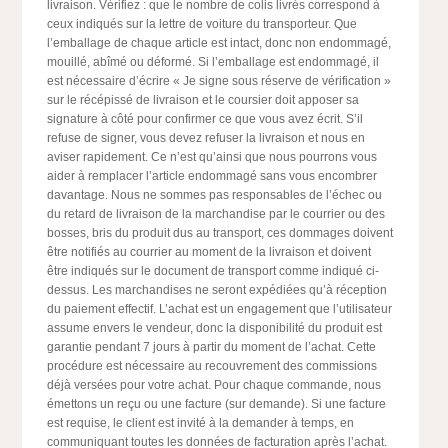
livraison. Vérifiez : que le nombre de colis livrés correspond à
ceux indiqués sur la lettre de voiture du transporteur. Que
l’emballage de chaque article est intact, donc non endommagé,
mouillé, abîmé ou déformé. Si l’emballage est endommagé, il
est nécessaire d’écrire « Je signe sous réserve de vérification »
sur le récépissé de livraison et le coursier doit apposer sa
signature à côté pour confirmer ce que vous avez écrit. S’il
refuse de signer, vous devez refuser la livraison et nous en
aviser rapidement. Ce n’est qu’ainsi que nous pourrons vous
aider à remplacer l’article endommagé sans vous encombrer
davantage. Nous ne sommes pas responsables de l’échec ou
du retard de livraison de la marchandise par le courrier ou des
bosses, bris du produit dus au transport, ces dommages doivent
être notifiés au courrier au moment de la livraison et doivent
être indiqués sur le document de transport comme indiqué ci-
dessus. Les marchandises ne seront expédiées qu’à réception
du paiement effectif. L’achat est un engagement que l’utilisateur
assume envers le vendeur, donc la disponibilité du produit est
garantie pendant 7 jours à partir du moment de l’achat. Cette
procédure est nécessaire au recouvrement des commissions
déjà versées pour votre achat. Pour chaque commande, nous
émettons un reçu ou une facture (sur demande). Si une facture
est requise, le client est invité à la demander à temps, en
communiquant toutes les données de facturation après l’achat.