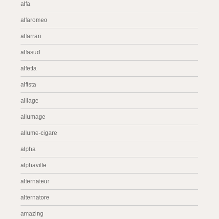
alfa
alfaromeo
alfarrari
alfasud
alfetta
alfista
alliage
allumage
allume-cigare
alpha
alphaville
alternateur
alternatore
amazing