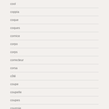
cool
coppia
coque
coques
cornice
corpo
corps
correcteur
corsa
côté
coupe
coupelle
coupes
courroie