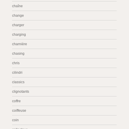
chaîne
change
charger
charging
charnière
chasing
chris
cilindri
classics
clignotants
coffre
coiffeuse
coin