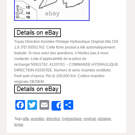
Tuyau Direction Assistée Pilotage Hydraulique Original Alfa 159
1,9 JTD 50501762. Cette fiche produit a été automatiquement
traduite. Si vous avez des questions, n’hésitez pas à nous
contacter. Liste d’applicabilité de la pièce de
rechange’50501762. 41207/01 – COMMANDE HYDRAULIQUE
DIRECTION ASSISTEE. Numero di serie ricambio sostituito.
Parti auto d’epoca. Più di 100,000 Km. Codice ricambio
originale OE/OEM.
Facebook
Twitter
Email
Partager
Share
Tags:
alfa
,
assistée
,
direction
,
hydraulique
,
original
,
pilotage
,
tuyau