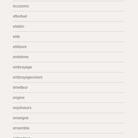
écussons
eflexfuel
elektro
elite
ellébore
emblème
embrayage
embrayagevolant
émetteur
engine
enjoliveurs
enseigne
ensemble