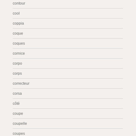
contour
cool
coppia
coque
coques
cornice
corpo
corps
correcteur
corsa
côté
coupe
coupelle
coupes