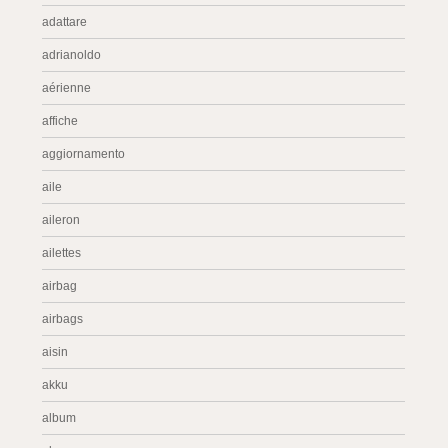
adattare
adrianoldo
aérienne
affiche
aggiornamento
aile
aileron
ailettes
airbag
airbags
aisin
akku
album