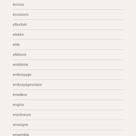
écrous
écussons
eflexfuel
elektro
elite
ellébore
emblème
embrayage
embrayagevolant
émetteur
engine
enjoliveurs
enseigne
ensemble