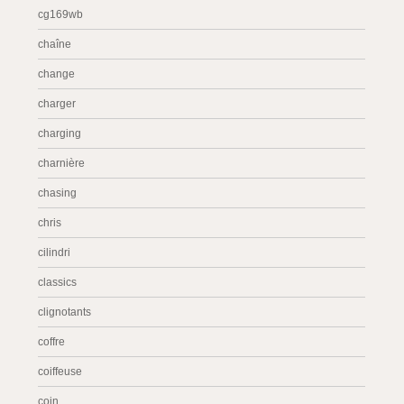
cg169wb
chaîne
change
charger
charging
charnière
chasing
chris
cilindri
classics
clignotants
coffre
coiffeuse
coin