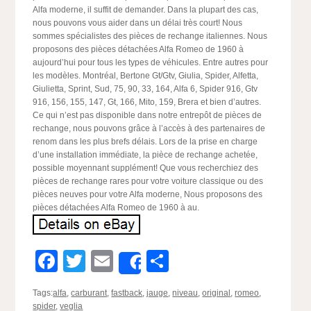
Alfa moderne, il suffit de demander. Dans la plupart des cas,
nous pouvons vous aider dans un délai très court! Nous
sommes spécialistes des pièces de rechange italiennes. Nous
proposons des pièces détachées Alfa Romeo de 1960 à
aujourd’hui pour tous les types de véhicules. Entre autres pour
les modèles. Montréal, Bertone Gt/Gtv, Giulia, Spider, Alfetta,
Giulietta, Sprint, Sud, 75, 90, 33, 164, Alfa 6, Spider 916, Gtv
916, 156, 155, 147, Gt, 166, Mito, 159, Brera et bien d’autres.
Ce qui n’est pas disponible dans notre entrepôt de pièces de
rechange, nous pouvons grâce à l’accès à des partenaires de
renom dans les plus brefs délais. Lors de la prise en charge
d’une installation immédiate, la pièce de rechange achetée,
possible moyennant supplément! Que vous recherchiez des
pièces de rechange rares pour votre voiture classique ou des
pièces neuves pour votre Alfa moderne, Nous proposons des
pièces détachées Alfa Romeo de 1960 à au.
Facebook
Twitter
Email
Partager
Share
Tags:
alfa
,
carburant
,
fastback
,
jauge
,
niveau
,
original
,
romeo
,
spider
,
veglia