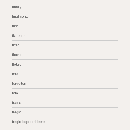
finally
finalmente
first
fixations
fixed
flèche
flotteur
fora
forgotten
foto
frame
fregio
fregio-logo-embleme