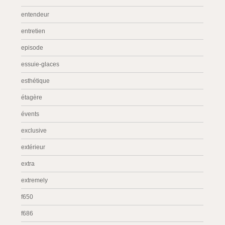
entendeur
entretien
episode
essuie-glaces
esthétique
étagère
évents
exclusive
extérieur
extra
extremely
f650
f686