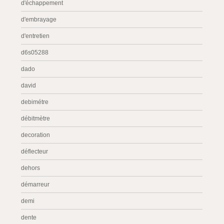
d'échappement
d'embrayage
d'entretien
d6s05288
dado
david
debimétre
débitmètre
decoration
déflecteur
dehors
démarreur
demi
dente