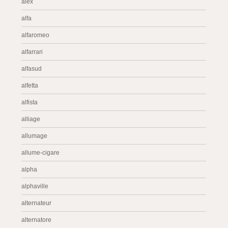
alex
alfa
alfaromeo
alfarrari
alfasud
alfetta
alfista
alliage
allumage
allume-cigare
alpha
alphaville
alternateur
alternatore