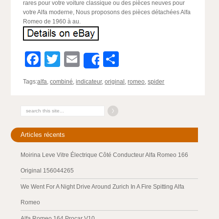
rares pour votre voiture classique ou des pièces neuves pour
votre Alfa moderne, Nous proposons des pièces détachées Alfa
Romeo de 1960 à au.
Facebook
Twitter
Email
Partager
Share
Tags:
alfa
,
combiné
,
indicateur
,
original
,
romeo
,
spider
Articles récents
Moirina Leve Vitre Électrique Côté Conducteur Alfa Romeo 166
Original 156044265
We Went For A Night Drive Around Zurich In A Fire Spitting Alfa
Romeo
Alfa Romeo 164 Procar V10