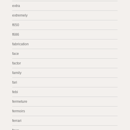
extra
extremely
f650
f686
fabrication
face
factor
family
fari
febi
fermeture
fermoirs
ferrari