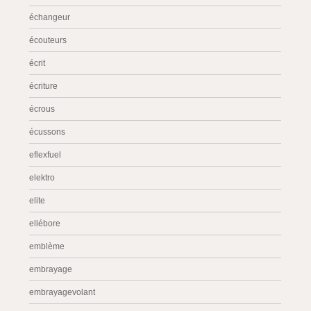
échangeur
écouteurs
écrit
écriture
écrous
écussons
eflexfuel
elektro
elite
ellébore
emblème
embrayage
embrayagevolant