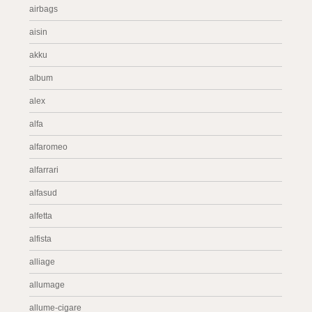
airbags
aisin
akku
album
alex
alfa
alfaromeo
alfarrari
alfasud
alfetta
alfista
alliage
allumage
allume-cigare