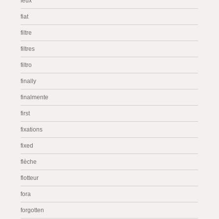
feux
fiat
filtre
filtres
filtro
finally
finalmente
first
fixations
fixed
flèche
flotteur
fora
forgotten