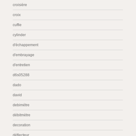
croisière
croix
cuffie
cylinder
d'échappement
d'embrayage
d'entretien
d6s05288
dado
david
debimétre
débitmètre
decoration
déflecteur