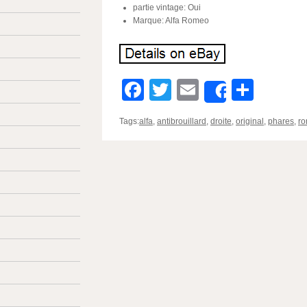
partie vintage: Oui
Marque: Alfa Romeo
Facebook
Twitter
Email
Parta
Share
Tags:
alfa
,
antibrouillard
,
droite
,
original
,
phares
,
r