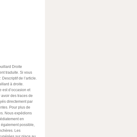
uillard Droite
nt traduite. Si vous
Descriptif de l’article.
llard à droite.
 est d’occasion et
 y avoir des traces de
ayés directement par
ntes. Pour plus de
bles. Nous expédions
médiatement en
st également possible,
enchères. Les
cupérées sur place au