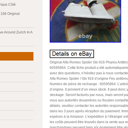
trique Côté
166 Original
ve Around Zurich In A
Original Alfa Romeo Spider Gtv 916 Phares Antibro
60595864. Cette fiche produit a été automatiqueme
avez des questions, n’hésitez pas à nous contacter. 
Alfa Romeo Spider / Gtv 916 d’origine Feu antibroui
Numéro de pièce de rechange : 60595864. L’article
d’origine. Il provient d’un vieux stock. Il peut donc
stockage. Seront facturés par nous, mais seront p
vous aux autorités douanières ou fiscales compéte
détails, veuillez contacter les autorités responsa
dans les 3 jours après réception du paiement. Im
espèces à la livraison. L’expédition à l’étranger e
les coûts peuvent être trouvés dans la vente aux 
marchandises peuvent bien sûr également être ré