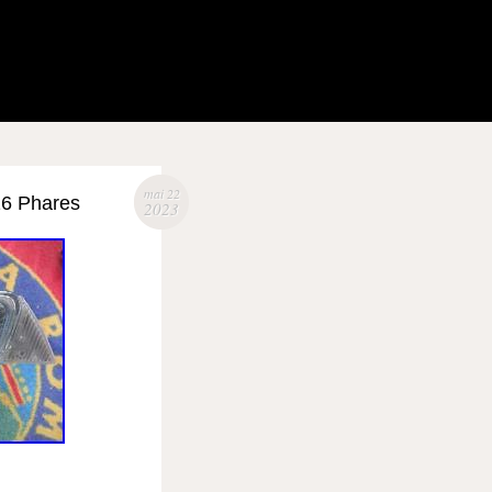
mai 22
16 Phares
2023