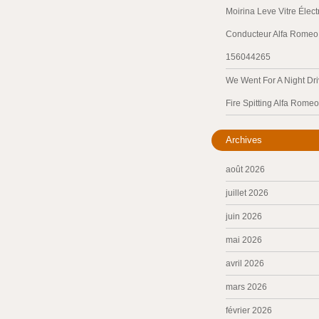
Moirina Leve Vitre Élec
Conducteur Alfa Romeo 
156044265
We Went For A Night Dri
Fire Spitting Alfa Romeo
Archives
août 2026
juillet 2026
juin 2026
mai 2026
avril 2026
mars 2026
février 2026