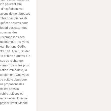
ion peuvent être
 d’expédition est
ous avons de nombreuses
rchiez des pièces de
es pièces neuves pour
plupart des cas, nous
us sommes des
Nous proposons des
i pour tous les types
éal, Bertone Gt/Gtv,
, 33, 164, Alfa 6, Spider
era et bien d’autres. Ce
ièces de rechange,
e renom dans les plus
llation immédiate, la
supplément! Que vous
re voiture classique
ous proposons des
em est dans la
obile : pièces et
arts » et est localisé
u pays suivant: Monde