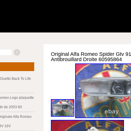
Original Alfa Romeo Spider Gtv 9
Antibrouillard Droite 60595864
Duetto Back To Life
Romeo Logo plaquette
tir de 2003 60
riginale Alfa Romeo
 8V 16V