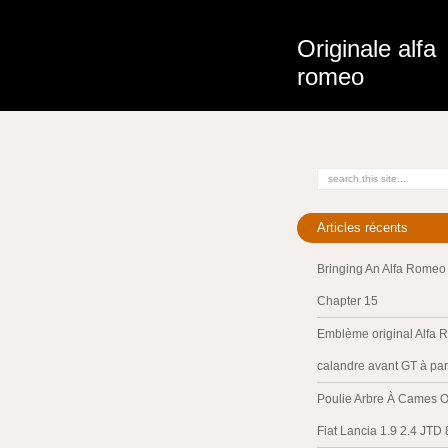
Originale alfa
romeo
Articles récents
Bringing An Alfa Romeo 
Chapter 15
Emblème original Alfa 
calandre avant GT à par
Poulie Arbre À Cames O
Fiat Lancia 1.9 2.4 JTD