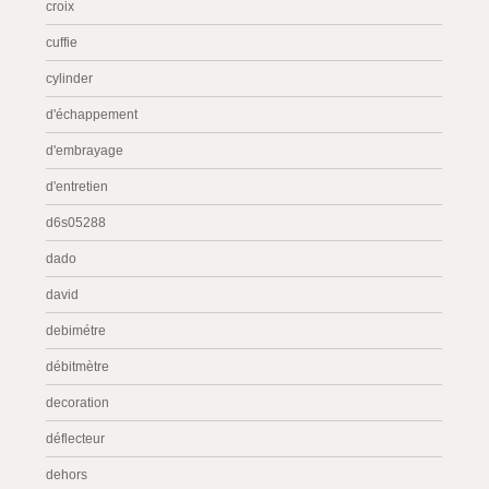
croix
cuffie
cylinder
d'échappement
d'embrayage
d'entretien
d6s05288
dado
david
debimétre
débitmètre
decoration
déflecteur
dehors