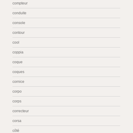
compteur
conduite
console
contour
cool
coppia
coque
coques
cornice
corpo
corps
correcteur
corsa
côté