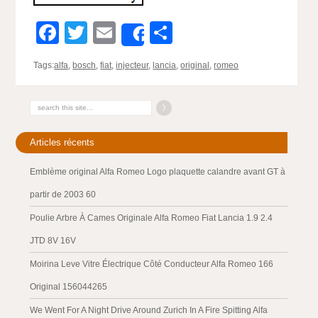
Facebook
Twitter
Email
Partager
Share
Tags:
alfa
,
bosch
,
fiat
,
injecteur
,
lancia
,
original
,
romeo
Articles récents
Emblème original Alfa Romeo Logo plaquette calandre avant GT à
partir de 2003 60
Poulie Arbre À Cames Originale Alfa Romeo Fiat Lancia 1.9 2.4
JTD 8V 16V
Moirina Leve Vitre Électrique Côté Conducteur Alfa Romeo 166
Original 156044265
We Went For A Night Drive Around Zurich In A Fire Spitting Alfa