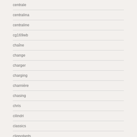
centrale
centralina
centraline
cg169wb
chaîne
change
charger
charging
charnière
chasing
chris
cilindri
classics
clignotants