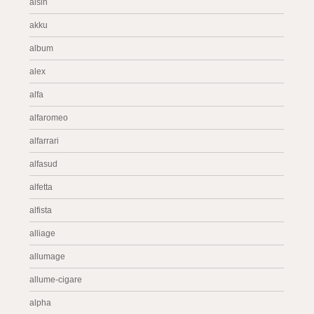
aisin
akku
album
alex
alfa
alfaromeo
alfarrari
alfasud
alfetta
alfista
alliage
allumage
allume-cigare
alpha