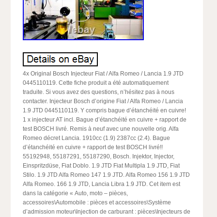
4x Original Bosch Injecteur Fiat / Alfa Romeo / Lancia 1.9 JTD
0445110119. Cette fiche produit a été automatiquement
traduite. Si vous avez des questions, n’hésitez pas à nous
contacter. Injecteur Bosch d’origine Fiat / Alfa Romeo / Lancia
1.9 JTD 0445110119. Y compris bague d’étanchéité en cuivre!
1 x injecteur AT incl. Bague d’étanchéité en cuivre + rapport de
test BOSCH livré. Remis à neuf avec une nouvelle orig. Alfa
Romeo décret Lancia. 1910cc (1.9) 2387cc (2.4). Bague
d’étanchéité en cuivre + rapport de test BOSCH livré!!
55192948, 55187291, 55187290, Bosch. Injektor, Injector,
Einspritzdüse, Fiat Doblo. 1.9 JTD Fiat Multipla 1.9 JTD, Fiat
Stilo. 1.9 JTD Alfa Romeo 147 1.9 JTD. Alfa Romeo 156 1.9 JTD
Alfa Romeo. 166 1.9 JTD, Lancia Libra 1.9 JTD. Cet item est
dans la catégorie « Auto, moto – pièces,
accessoires\Automobile : pièces et accessoires\Système
d’admission moteur\Injection de carburant : pièces\Injecteurs de