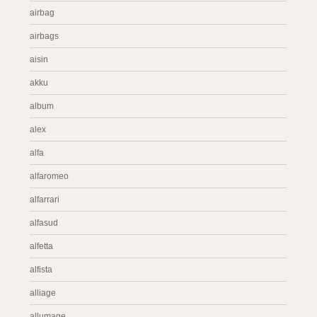
airbag
airbags
aisin
akku
album
alex
alfa
alfaromeo
alfarrari
alfasud
alfetta
alfista
alliage
allumage