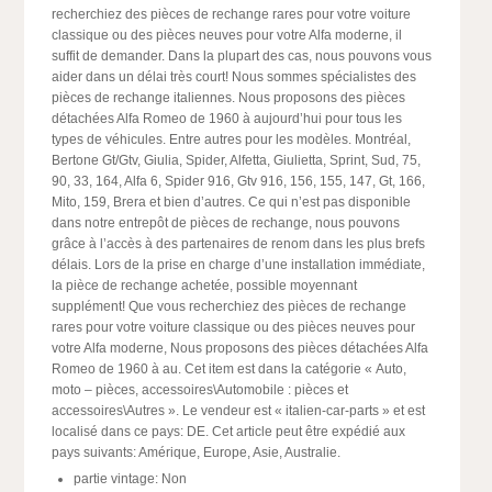
recherchiez des pièces de rechange rares pour votre voiture
classique ou des pièces neuves pour votre Alfa moderne, il
suffit de demander. Dans la plupart des cas, nous pouvons vous
aider dans un délai très court! Nous sommes spécialistes des
pièces de rechange italiennes. Nous proposons des pièces
détachées Alfa Romeo de 1960 à aujourd’hui pour tous les
types de véhicules. Entre autres pour les modèles. Montréal,
Bertone Gt/Gtv, Giulia, Spider, Alfetta, Giulietta, Sprint, Sud, 75,
90, 33, 164, Alfa 6, Spider 916, Gtv 916, 156, 155, 147, Gt, 166,
Mito, 159, Brera et bien d’autres. Ce qui n’est pas disponible
dans notre entrepôt de pièces de rechange, nous pouvons
grâce à l’accès à des partenaires de renom dans les plus brefs
délais. Lors de la prise en charge d’une installation immédiate,
la pièce de rechange achetée, possible moyennant
supplément! Que vous recherchiez des pièces de rechange
rares pour votre voiture classique ou des pièces neuves pour
votre Alfa moderne, Nous proposons des pièces détachées Alfa
Romeo de 1960 à au. Cet item est dans la catégorie « Auto,
moto – pièces, accessoires\Automobile : pièces et
accessoires\Autres ». Le vendeur est « italien-car-parts » et est
localisé dans ce pays: DE. Cet article peut être expédié aux
pays suivants: Amérique, Europe, Asie, Australie.
partie vintage: Non