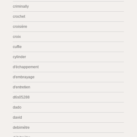
criminally
crochet
croisière
croix
cuffie
cylinder
d'échappement
d'embrayage
d'entretien
d6s05288
dado
david
debimétre