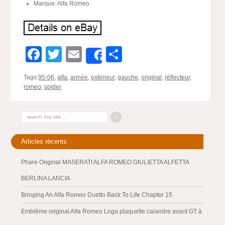
Marque: Alfa Romeo
Facebook
Twitter
Email
Partager
Share
Tags:
95-06
,
alfa
,
année
,
extérieur
,
gauche
,
original
,
réflecteur
,
romeo
,
spider
Articles récents
Phare Original MASERATI ALFA ROMEO GIULIETTA ALFETTA
BERLINA LANCIA
Bringing An Alfa Romeo Duetto Back To Life Chapter 15
Emblème original Alfa Romeo Logo plaquette calandre avant GT à