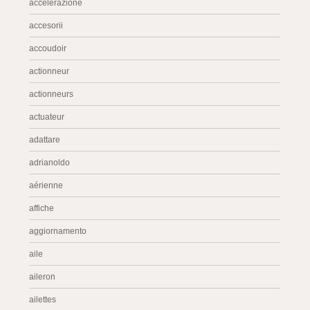
accelerazione
accesorii
accoudoir
actionneur
actionneurs
actuateur
adattare
adrianoldo
aérienne
affiche
aggiornamento
aile
aileron
ailettes