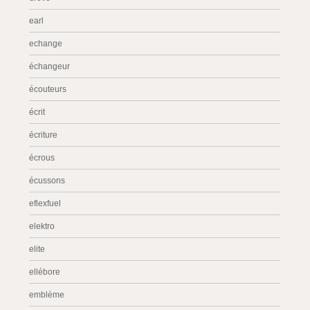
earl
echange
échangeur
écouteurs
écrit
écriture
écrous
écussons
eflexfuel
elektro
elite
ellébore
emblème