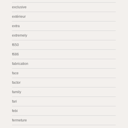
exclusive
extérieur
extra
extremely
f650
f686
fabrication
face
factor
family
fari
febi
fermeture