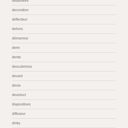
débitmètre
decoration
déflecteur
dehors
démarreur
demi
dente
descubrimos
devant
devia
devioluci
diapositives
diffuseur
dinky