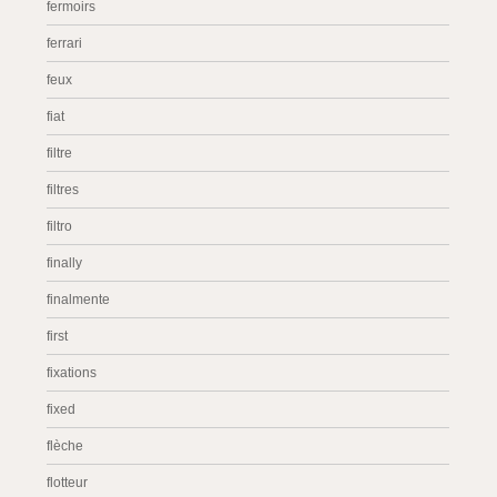
fermoirs
ferrari
feux
fiat
filtre
filtres
filtro
finally
finalmente
first
fixations
fixed
flèche
flotteur