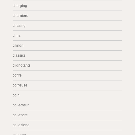
charging
charnière
chasing
chris
cilindri
classics
clignotants
coffre
coiffeuse
coin
collecteur
collettore
collezione