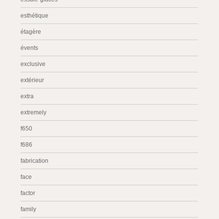
esthétique
étagère
évents
exclusive
extérieur
extra
extremely
f650
f686
fabrication
face
factor
family