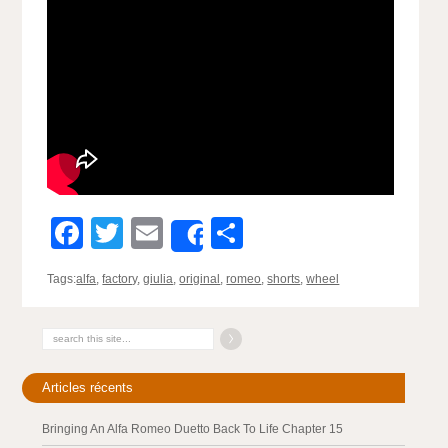
Facebook
Twitter
Email
Partager
Share
Tags:
alfa
,
factory
,
giulia
,
original
,
romeo
,
shorts
,
wheel
Articles récents
Bringing An Alfa Romeo Duetto Back To Life Chapter 15