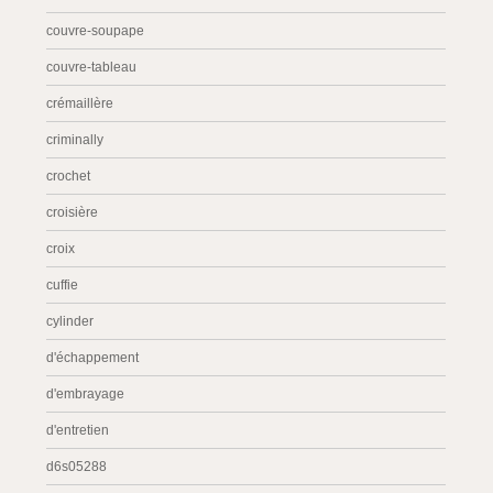
couvre-soupape
couvre-tableau
crémaillère
criminally
crochet
croisière
croix
cuffie
cylinder
d'échappement
d'embrayage
d'entretien
d6s05288