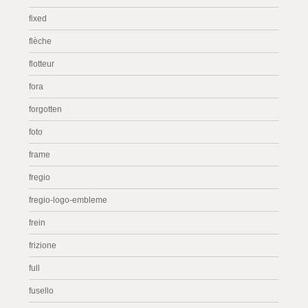
fixed
flèche
flotteur
fora
forgotten
foto
frame
fregio
fregio-logo-embleme
frein
frizione
full
fusello