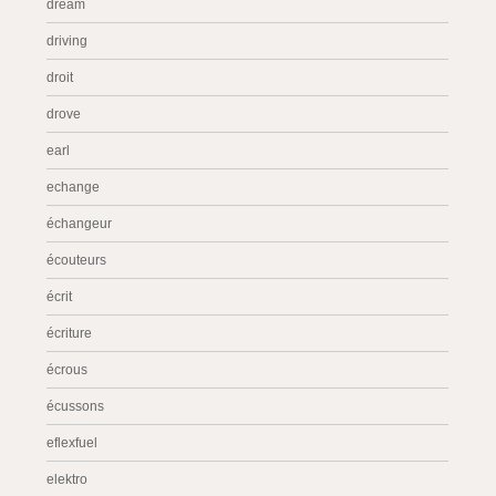
dream
driving
droit
drove
earl
echange
échangeur
écouteurs
écrit
écriture
écrous
écussons
eflexfuel
elektro