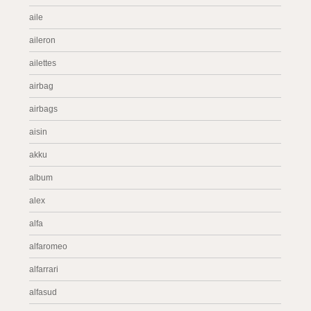
aile
aileron
ailettes
airbag
airbags
aisin
akku
album
alex
alfa
alfaromeo
alfarrari
alfasud