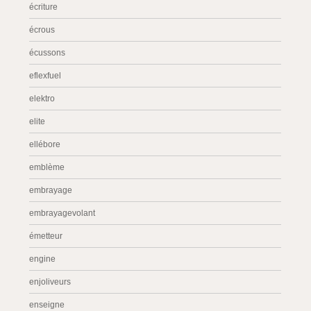
écriture
écrous
écussons
eflexfuel
elektro
elite
ellébore
emblème
embrayage
embrayagevolant
émetteur
engine
enjoliveurs
enseigne