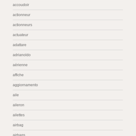
accoudoir
actionneur
actionneurs
actuateur
adattare
adrianoldo
aérienne
affiche
aggiornamento
aile
aileron
ailettes
airbag
airbags