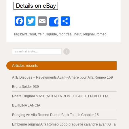
Facebook
Twitter
Email
Partager
Share
Tags:
alfa
,
float
,
frein
,
liquide
,
montréal
,
neuf
,
original
,
romeo
Articles récents
ATE Disques + Revêtements Avant+Arrière pour Alfa Romeo 159
Brera Spider 939
Phare Original MASERATI ALFA ROMEO GIULIETTA ALFETTA
BERLINA LANCIA
Bringing An Alfa Romeo Duetto Back To Life Chapter 15
Emblème original Alfa Romeo Logo plaquette calandre avant GT à