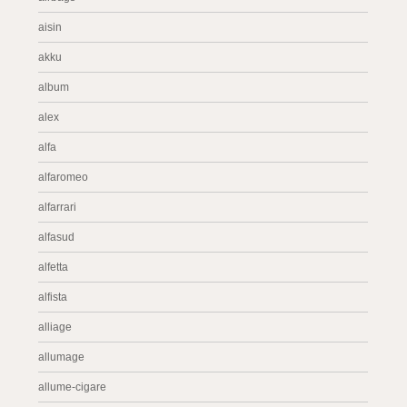
aisin
akku
album
alex
alfa
alfaromeo
alfarrari
alfasud
alfetta
alfista
alliage
allumage
allume-cigare