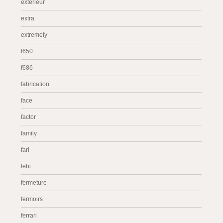
extérieur
extra
extremely
f650
f686
fabrication
face
factor
family
fari
febi
fermeture
fermoirs
ferrari