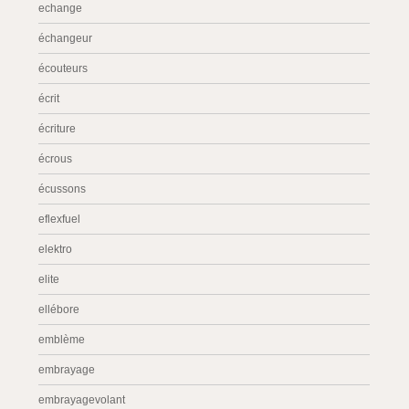
echange
échangeur
écouteurs
écrit
écriture
écrous
écussons
eflexfuel
elektro
elite
ellébore
emblème
embrayage
embrayagevolant