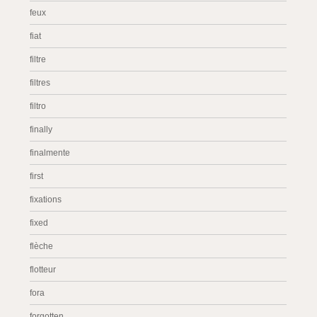
feux
fiat
filtre
filtres
filtro
finally
finalmente
first
fixations
fixed
flèche
flotteur
fora
forgotten