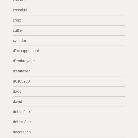
crochet
croisière
croix
cuffie
cylinder
d'échappement
d'embrayage
d'entretien
d6s05288
dado
david
debimétre
débitmètre
decoration