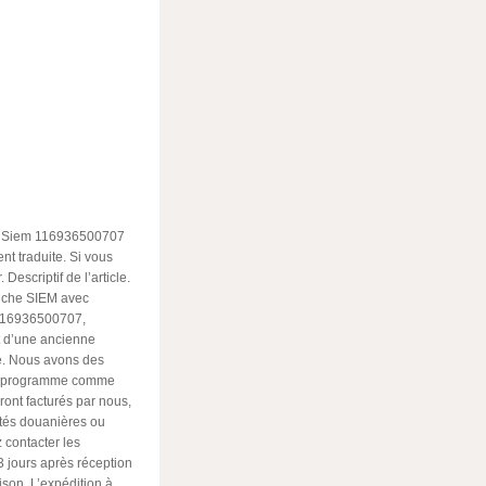
he Siem 116936500707
t traduite. Si vous
Descriptif de l’article.
auche SIEM avec
 116936500707,
nt d’une ancienne
ge. Nous avons des
tre programme comme
ront facturés par nous,
ités douanières ou
z contacter les
 jours après réception
son. L’expédition à