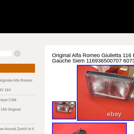
Original Alfa Romeo Giulietta 116
Gauche Siem 116936500707 607
riginale Alfa Romeo
 8V 16V
trique Côté
166 Original
ve Around Zurich In A