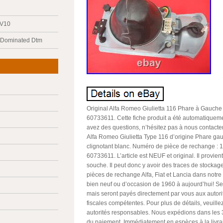
 V10
y Dominated Dtm
Original Alfa Romeo Giulietta 116 Phare à Gauc
60733611. Cette fiche produit a été automatiquemen
avez des questions, n’hésitez pas à nous contacter. 
Alfa Romeo Giulietta Type 116 d’origine Phare g
clignotant blanc. Numéro de pièce de rechange :
60733611. L’article est NEUF et original. Il provie
souche. Il peut donc y avoir des traces de stocka
pièces de rechange Alfa, Fiat et Lancia dans no
bien neuf ou d’occasion de 1960 à aujourd’hui! Se
mais seront payés directement par vous aux autor
fiscales compétentes. Pour plus de détails, veuille
autorités responsables. Nous expédions dans les 3
du paiement. Immédiatement en espèces à la livrai