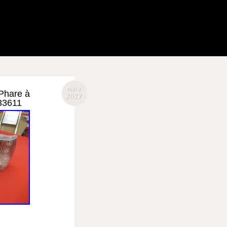
mai 4
 Phare à
2023
33611