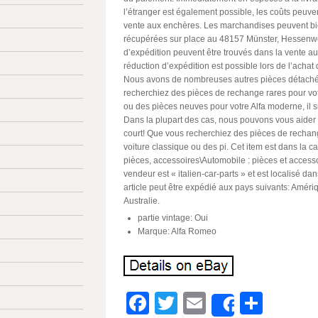
l’étranger est également possible, les coûts peuven
vente aux enchères. Les marchandises peuvent bi
récupérées sur place au 48157 Münster, Hessenwe
d’expédition peuvent être trouvés dans la vente a
réduction d’expédition est possible lors de l’achat 
Nous avons de nombreuses autres pièces détaché
recherchiez des pièces de rechange rares pour vot
ou des pièces neuves pour votre Alfa moderne, il s
Dans la plupart des cas, nous pouvons vous aider 
court! Que vous recherchiez des pièces de rechan
voiture classique ou des pi. Cet item est dans la c
pièces, accessoires\Automobile : pièces et accesso
vendeur est « italien-car-parts » et est localisé da
article peut être expédié aux pays suivants: Améri
Australie.
partie vintage: Oui
Marque: Alfa Romeo
Facebook
Twitter
Email
Parta
Share