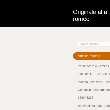
Originale alfa
romeo
Articles récents
Poulie Arbre À Cames O
Fiat Lancia 1.9 2.4 JTD
Moirina Leve Vitre Élec
Conducteur Alfa Romeo 
156044265
We Went For A Night Dri