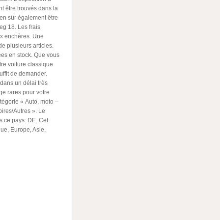
t être trouvés dans la
en sûr également être
g 18. Les frais
ux enchères. Une
de plusieurs articles.
es en stock. Que vous
re voiture classique
uffit de demander.
dans un délai très
ge rares pour votre
atégorie « Auto, moto –
ires\Autres ». Le
ns ce pays: DE. Cet
que, Europe, Asie,
ger