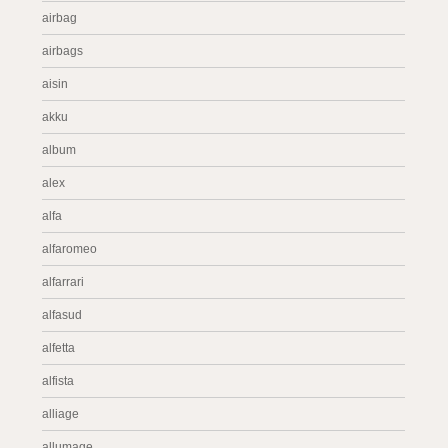
airbag
airbags
aisin
akku
album
alex
alfa
alfaromeo
alfarrari
alfasud
alfetta
alfista
alliage
allumage