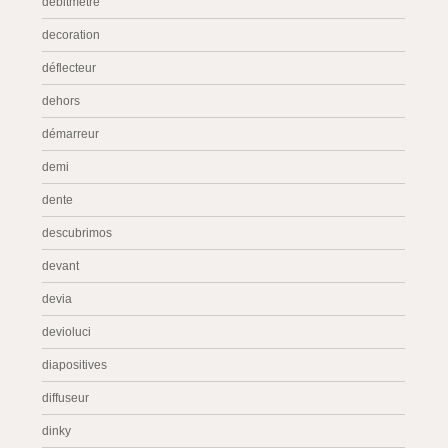
débitmètre
decoration
déflecteur
dehors
démarreur
demi
dente
descubrimos
devant
devia
devioluci
diapositives
diffuseur
dinky