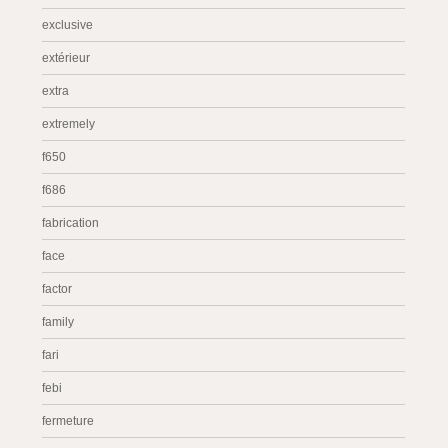
exclusive
extérieur
extra
extremely
f650
f686
fabrication
face
factor
family
fari
febi
fermeture