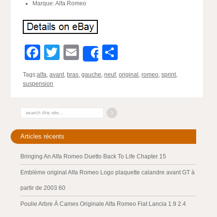
Marque: Alfa Romeo
Facebook
Twitter
Email
Partager
Share
Tags:
alfa
,
avant
,
bras
,
gauche
,
neuf
,
original
,
romeo
,
sprint
,
suspension
Articles récents
Bringing An Alfa Romeo Duetto Back To Life Chapter 15
Emblème original Alfa Romeo Logo plaquette calandre avant GT à
partir de 2003 60
Poulie Arbre À Cames Originale Alfa Romeo Fiat Lancia 1.9 2.4