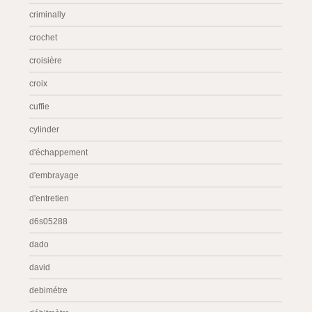
criminally
crochet
croisière
croix
cuffie
cylinder
d'échappement
d'embrayage
d'entretien
d6s05288
dado
david
debimétre