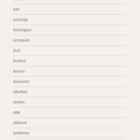
earl
echange
échangeur
écouteurs
écrit
écriture
écrous
écussons
eflexfuel
elektro
elite
ellébore
emblème