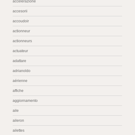
accelerazione
accesorii
accoudoir
actionneur
actionneurs
actuateur
adattare
adrianoldo
aérienne
affiche
aggiornamento
aile
aileron
ailettes