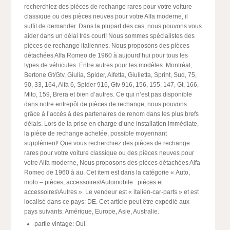
recherchiez des pièces de rechange rares pour votre voiture
classique ou des pièces neuves pour votre Alfa moderne, il
suffit de demander. Dans la plupart des cas, nous pouvons vous
aider dans un délai très court! Nous sommes spécialistes des
pièces de rechange italiennes. Nous proposons des pièces
détachées Alfa Romeo de 1960 à aujourd’hui pour tous les
types de véhicules. Entre autres pour les modèles. Montréal,
Bertone Gt/Gtv, Giulia, Spider, Alfetta, Giulietta, Sprint, Sud, 75,
90, 33, 164, Alfa 6, Spider 916, Gtv 916, 156, 155, 147, Gt, 166,
Mito, 159, Brera et bien d’autres. Ce qui n’est pas disponible
dans notre entrepôt de pièces de rechange, nous pouvons
grâce à l’accès à des partenaires de renom dans les plus brefs
délais. Lors de la prise en charge d’une installation immédiate,
la pièce de rechange achetée, possible moyennant
supplément! Que vous recherchiez des pièces de rechange
rares pour votre voiture classique ou des pièces neuves pour
votre Alfa moderne, Nous proposons des pièces détachées Alfa
Romeo de 1960 à au. Cet item est dans la catégorie « Auto,
moto – pièces, accessoires\Automobile : pièces et
accessoires\Autres ». Le vendeur est « italien-car-parts » et est
localisé dans ce pays: DE. Cet article peut être expédié aux
pays suivants: Amérique, Europe, Asie, Australie.
partie vintage: Oui