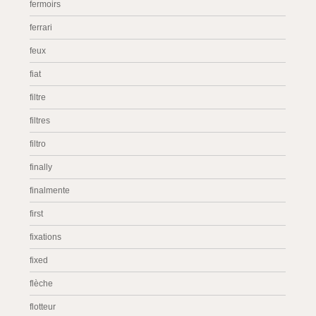
fermoirs
ferrari
feux
fiat
filtre
filtres
filtro
finally
finalmente
first
fixations
fixed
flèche
flotteur