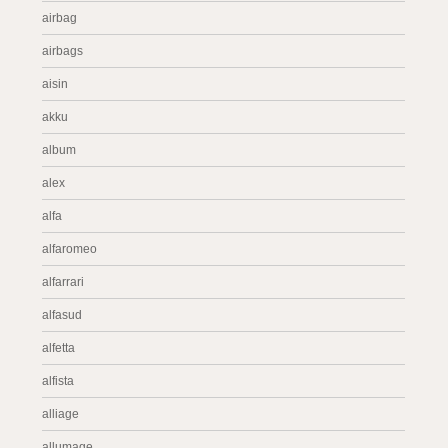
airbag
airbags
aisin
akku
album
alex
alfa
alfaromeo
alfarrari
alfasud
alfetta
alfista
alliage
allumage