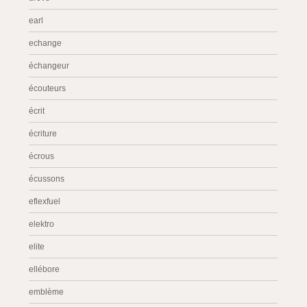
earl
echange
échangeur
écouteurs
écrit
écriture
écrous
écussons
eflexfuel
elektro
elite
ellébore
emblème