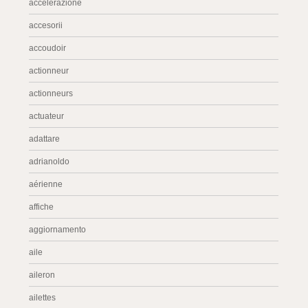
accelerazione
accesorii
accoudoir
actionneur
actionneurs
actuateur
adattare
adrianoldo
aérienne
affiche
aggiornamento
aile
aileron
ailettes