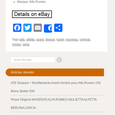
Marque: Alfa Romeo
Facebook
Twitter
Email
Partager
Share
Tags:
alfa
,
alfetta
,
avant
,
disque
,
hardy
,
nouveau
,
original
,
romeo
,
série
Articles récents
ATE Disques + Revêtements Avant+Arrière pour Alfa Romeo 159
Brera Spider 939
Phare Original MASERATI ALFA ROMEO GIULIETTA ALFETTA
BERLINA LANCIA