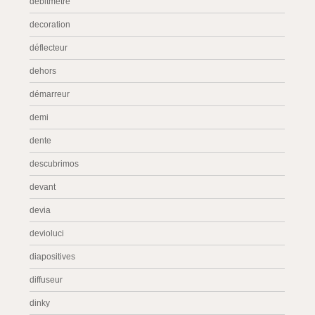
débitmètre
decoration
déflecteur
dehors
démarreur
demi
dente
descubrimos
devant
devia
devioluci
diapositives
diffuseur
dinky