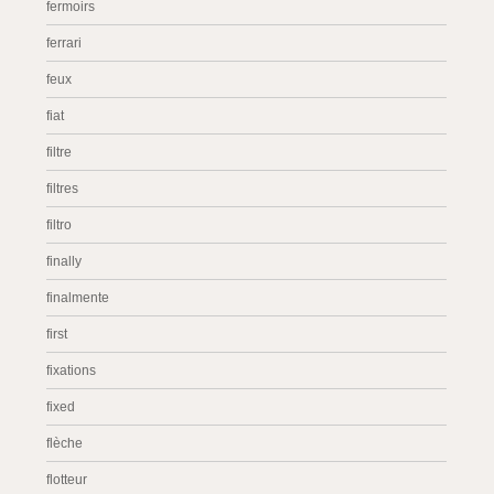
fermoirs
ferrari
feux
fiat
filtre
filtres
filtro
finally
finalmente
first
fixations
fixed
flèche
flotteur