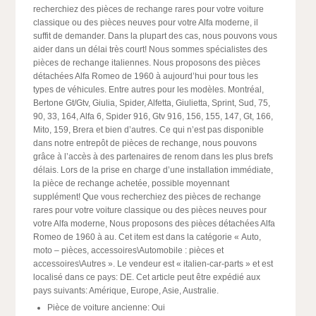
recherchiez des pièces de rechange rares pour votre voiture
classique ou des pièces neuves pour votre Alfa moderne, il
suffit de demander. Dans la plupart des cas, nous pouvons vous
aider dans un délai très court! Nous sommes spécialistes des
pièces de rechange italiennes. Nous proposons des pièces
détachées Alfa Romeo de 1960 à aujourd’hui pour tous les
types de véhicules. Entre autres pour les modèles. Montréal,
Bertone Gt/Gtv, Giulia, Spider, Alfetta, Giulietta, Sprint, Sud, 75,
90, 33, 164, Alfa 6, Spider 916, Gtv 916, 156, 155, 147, Gt, 166,
Mito, 159, Brera et bien d’autres. Ce qui n’est pas disponible
dans notre entrepôt de pièces de rechange, nous pouvons
grâce à l’accès à des partenaires de renom dans les plus brefs
délais. Lors de la prise en charge d’une installation immédiate,
la pièce de rechange achetée, possible moyennant
supplément! Que vous recherchiez des pièces de rechange
rares pour votre voiture classique ou des pièces neuves pour
votre Alfa moderne, Nous proposons des pièces détachées Alfa
Romeo de 1960 à au. Cet item est dans la catégorie « Auto,
moto – pièces, accessoires\Automobile : pièces et
accessoires\Autres ». Le vendeur est « italien-car-parts » et est
localisé dans ce pays: DE. Cet article peut être expédié aux
pays suivants: Amérique, Europe, Asie, Australie.
Pièce de voiture ancienne: Oui