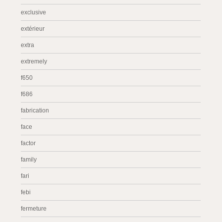
exclusive
extérieur
extra
extremely
f650
f686
fabrication
face
factor
family
fari
febi
fermeture