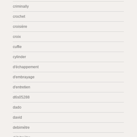
criminally
crochet
croisière
croix
cuffie
cylinder
d'échappement
d'embrayage
d'entretien
d6s05288
dado
david
debimétre