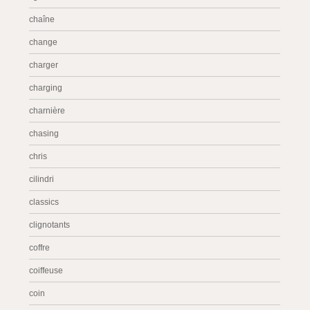
chaîne
change
charger
charging
charnière
chasing
chris
cilindri
classics
clignotants
coffre
coiffeuse
coin