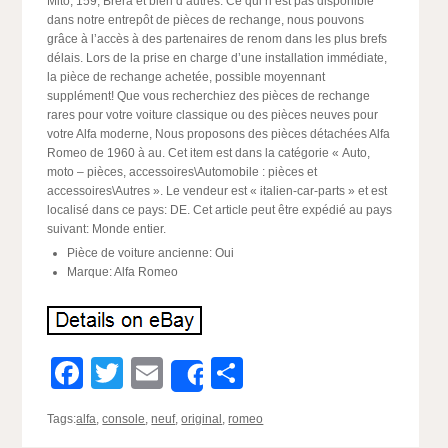
Mito, 159, Brera et bien d’autres. Ce qui n’est pas disponible
dans notre entrepôt de pièces de rechange, nous pouvons
grâce à l’accès à des partenaires de renom dans les plus brefs
délais. Lors de la prise en charge d’une installation immédiate,
la pièce de rechange achetée, possible moyennant
supplément! Que vous recherchiez des pièces de rechange
rares pour votre voiture classique ou des pièces neuves pour
votre Alfa moderne, Nous proposons des pièces détachées Alfa
Romeo de 1960 à au. Cet item est dans la catégorie « Auto,
moto – pièces, accessoires\Automobile : pièces et
accessoires\Autres ». Le vendeur est « italien-car-parts » et est
localisé dans ce pays: DE. Cet article peut être expédié au pays
suivant: Monde entier.
Pièce de voiture ancienne: Oui
Marque: Alfa Romeo
Facebook
Twitter
Email
Partager
Share
Tags:
alfa
,
console
,
neuf
,
original
,
romeo