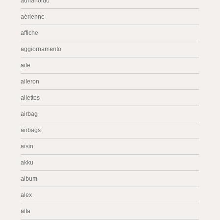
adrianoldo
aérienne
affiche
aggiornamento
aile
aileron
ailettes
airbag
airbags
aisin
akku
album
alex
alfa