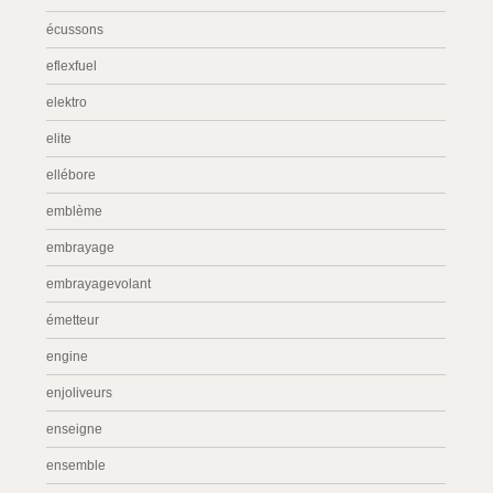
écussons
eflexfuel
elektro
elite
ellébore
emblème
embrayage
embrayagevolant
émetteur
engine
enjoliveurs
enseigne
ensemble