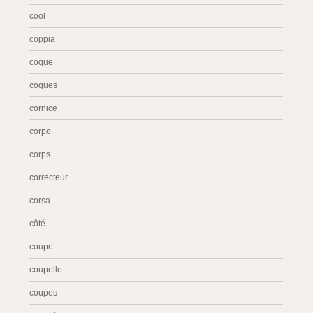
cool
coppia
coque
coques
cornice
corpo
corps
correcteur
corsa
côté
coupe
coupelle
coupes