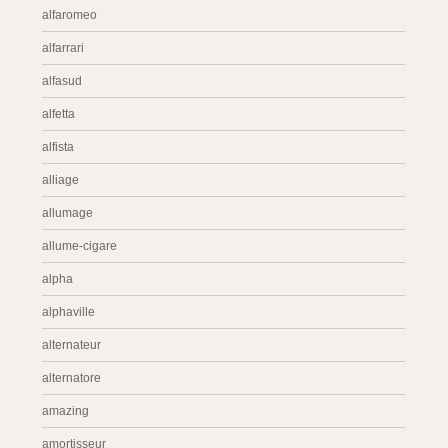
alfaromeo
alfarrari
alfasud
alfetta
alfista
alliage
allumage
allume-cigare
alpha
alphaville
alternateur
alternatore
amazing
amortisseur