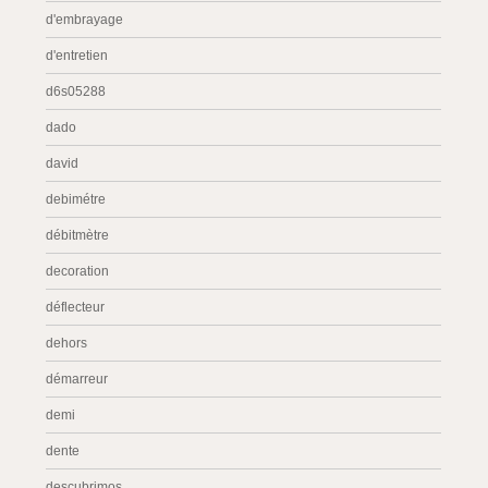
d'embrayage
d'entretien
d6s05288
dado
david
debimétre
débitmètre
decoration
déflecteur
dehors
démarreur
demi
dente
descubrimos