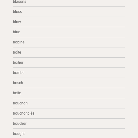
blasons
blocs
blow
blue
bobine
boîte
boîtier
bombe
bosch
botte
bouchon
bouchonclés
bouclier
bought