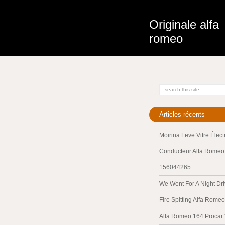
Originale alfa
romeo
Articles récents
Moirina Leve Vitre Élec
Conducteur Alfa Romeo 
156044265
We Went For A Night Dri
Fire Spitting Alfa Romeo
Alfa Romeo 164 Procar