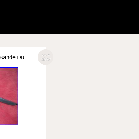
nov 8
6 Bande Du
2022