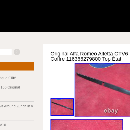
Original Alfa Romeo Alfetta GTV
Coffre 116366279800 Top État
trique Côté
166 Original
ve Around Zurich In A
 V10