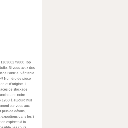
re 116366279800 Top
duite. Si vous avez des
 de l’article. Véritable
OP. Numéro de pièce
n et d’origine. Il
traces de stockage.
ancia dans notre
 1960 à aujourd’hui!
tement par vous aux
 plus de détails,
us expédions dans les 3
 en espèces à la
ossible, les coûts