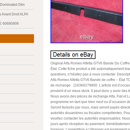
y Dominated Dtm
 Avant Droit ALFA
E 60680906
Original Alfa Romeo Alfetta GTV6 Bande Du Coff
État. Cette fiche produit a été automatiquement tra
questions, n’hésitez pas à nous contacter. Descriptif
Alfa Romeo Alfetta GTV6 Bande de coffre – État T
de rechange : 116366279800. L’article est d’occasio
provient d’un vieux stock. Il peut donc y avoir des 
Nous avons des pièces de rechange Alfa, Fiat et L
programme en tant que bien neuf ou d’occasion de
Seront facturés par nous, mais seront payés direc
autorités douanières ou fiscales compétentes. Pour
veuillez contacter les autorités responsables. No
jours après réception du paiement. Immédiatement
livraison. L’expédition à l’étranger est également p