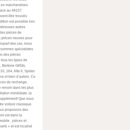
 Les marchandises
place au 48157
vent être trouvés
tion est possible lors
ombreuses autres
des pièces de
es pièces neuves pour
plupart des cas, nous
s sommes spécialistes
ns des pièces
tous les types de
, Bertone Gt/Gtv,
, 33, 164, Alfa 6, Spider
era et bien d’autres. Ce
ièces de rechange,
e renom dans les plus
llation immédiate, la
supplément! Que vous
re voiture classique
ous proposons des
em est dans la
obile : pièces et
arts » et est localisé