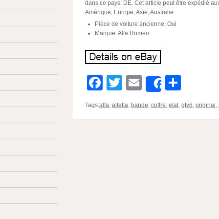
dans ce pays: DE. Cet article peut être expédié au
Amérique, Europe, Asie, Australie.
Pièce de voiture ancienne: Oui
Marque: Alfa Romeo
Facebook
Twitter
Email
Parta
Share
Tags:
alfa
,
alfetta
,
bande
,
coffre
,
etat
,
gtv6
,
original
,