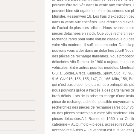
peuvent être trouvés dans la vente aux enchères.
peuvent bien sûr également être récupérées sur 
Münster, Hessenweg 18. Les frais d’expédition peu
dans la vente aux enchères. Une réduction d’expédi
de l’achat de plusieurs articles. Nous avons de n
pièces détachées en stock. Que vous recherchiez 
rechange rares pour votre voiture classique ou d
votre Alfa moderne, il suffit de demander. Dans la 
pouvons vous aider dans un délai très court! Nou
des pièces de rechange italiennes. Nous proposo
détachées Alfa Romeo de 1960 à aujourd’hui pour 
véhicules. Entre autres pour les modèles. Montréal
Giulia, Spider, Alfetta, Giulietta, Sprint, Sud, 75, 90
916, Gtv 916, 156, 155, 147, Gt, 166, Mito, 159, Br
qui n’est pas disponible dans notre entrepôt de p
nous pouvons grâce à l’accès à des partenaires d
brefs délais. Lors de la prise en charge d’une insta
pièce de rechange achetée, possible moyennant 
recherchiez des pièces de rechange rares pour vot
ou des pièces neuves pour votre Alfa moderne, N
pièces détachées Alfa Romeo de 1960 à au. Cet it
catégorie « Auto, moto – pièces, accessoires\Autom
accessoires\Autres ». Le vendeur est « italien-car-p