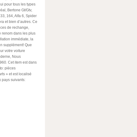
i pour tous les types
éal, Bertone Gt/Gtv,
, 33, 164, Alfa 6, Spider
era et bien d’autres. Ce
ièces de rechange,
e renom dans les plus
llation immédiate, la
un supplément! Que
r votre voiture
oderne, Nous
60. Cet item est dans
to: pièces
ts » et est localisé
x pays suivants:
ger