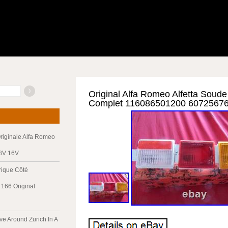
Original Alfa Romeo Alfetta Soude 
Complet 116086501200 6072567
riginale Alfa Romeo
 8V 16V
trique Côté
166 Original
ve Around Zurich In A