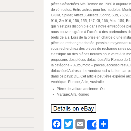
pièces détachées Alfa Romeo de 1960 à aujourd’hu
de véhicules. Entre autres pour les modèles. Montr
Giulia, Spider, Alfetta, Giulietta, Sprint, Sud, 75, 90
916, Gtv 916, 156, 155, 147, Gt, 166, Mito, 159, Br
qui n’est pas disponible dans notre entrepôt de p
nous pouvons grâce à l’accès à des partenaires d
brefs délais. Lors de la prise en charge d’une insta
pièce de rechange achetée, possible moyennant 
vous recherchiez des pièces de rechange rares pou
classique ou des pièces neuves pour votre Alfa m
proposons des pièces détachées Alfa Romeo de 19
la catégorie « Auto, moto – pièces, accessoires\Au
détachées\Autres ». Le vendeur est « italien-car-par
dans ce pays: DE. Cet article peut être expédié au
Amérique, Europe, Asie, Australie.
Pièce de voiture ancienne: Oui
Marque: Alfa Romeo
Facebook
Twitter
Email
Parta
Share