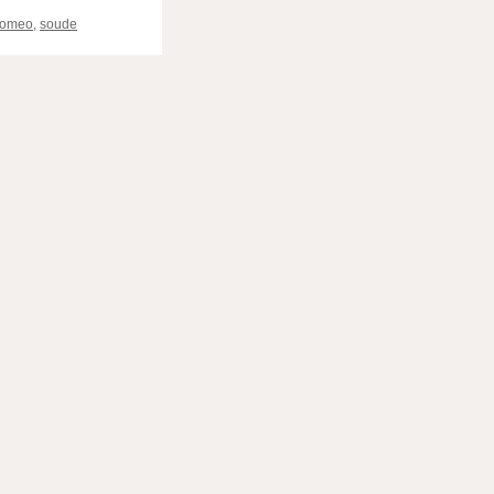
romeo
,
soude