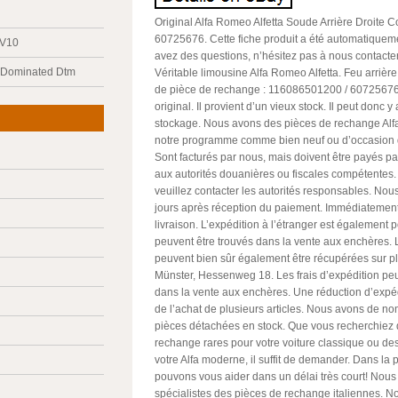
Original Alfa Romeo Alfetta Soude Arrière Droit
60725676. Cette fiche produit a été automatiqueme
 V10
avez des questions, n’hésitez pas à nous contacter. 
y Dominated Dtm
Véritable limousine Alfa Romeo Alfetta. Feu arrièr
de pièce de rechange : 116086501200 / 60725676. L
original. Il provient d’un vieux stock. Il peut donc y
stockage. Nous avons des pièces de rechange Alfa
notre programme comme bien neuf ou d’occasion d
Sont facturés par nous, mais doivent être payés p
aux autorités douanières ou fiscales compétentes. 
veuillez contacter les autorités responsables. No
jours après réception du paiement. Immédiatement
livraison. L’expédition à l’étranger est également p
peuvent être trouvés dans la vente aux enchères.
peuvent bien sûr également être récupérées sur 
Münster, Hessenweg 18. Les frais d’expédition peu
dans la vente aux enchères. Une réduction d’expédi
de l’achat de plusieurs articles. Nous avons de n
pièces détachées en stock. Que vous recherchiez 
rechange rares pour votre voiture classique ou d
votre Alfa moderne, il suffit de demander. Dans la 
pouvons vous aider dans un délai très court! No
spécialistes des pièces de rechange italiennes. 