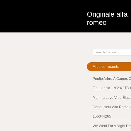
Originale alfa
romeo
Articles récents
Poulie Arbre À Cames O
Fiat Lancia 1.9 2.4 JTD
Moirina Leve Vitre Élec
Conducteur Alfa Romeo 
156044265
We Went For A Night Dri