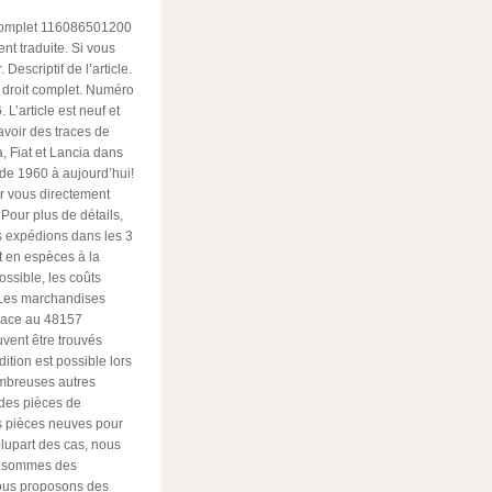
e Complet 116086501200
nt traduite. Si vous
Descriptif de l’article.
e droit complet. Numéro
’article est neuf et
 avoir des traces de
, Fiat et Lancia dans
e 1960 à aujourd’hui!
ar vous directement
Pour plus de détails,
us expédions dans les 3
 en espèces à la
ossible, les coûts
 Les marchandises
place au 48157
vent être trouvés
tion est possible lors
ombreuses autres
des pièces de
es pièces neuves pour
plupart des cas, nous
us sommes des
Nous proposons des