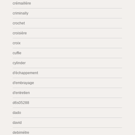
crémaillère
criminally
crochet
croisière
croix
cuffie
cylinder
d'échappement
d'embrayage
d'entretien
d6s05288
dado
david
debimétre