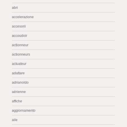
abri
accelerazione
accesorii
accoudoir
actionneur
actionneurs
actuateur
adattare
adrianoldo
aérienne
affiche
aggiornamento
aile