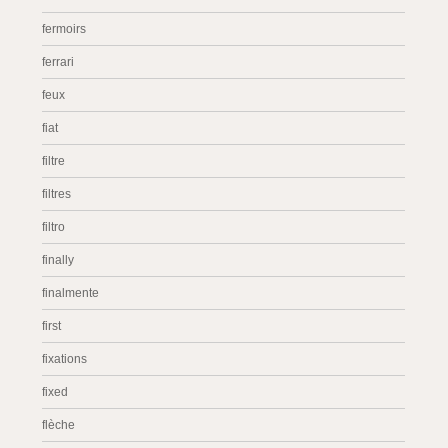
fermoirs
ferrari
feux
fiat
filtre
filtres
filtro
finally
finalmente
first
fixations
fixed
flèche