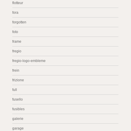
flotteur
fora
forgotten
foto
frame
fregio
fregio-logo-embleme
frein
frizione
full
fusello
fusibles
galerie
garage