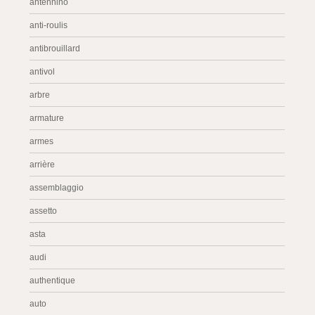
antennino
anti-roulis
antibrouillard
antivol
arbre
armature
armes
arrière
assemblaggio
assetto
asta
audi
authentique
auto