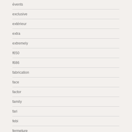
évents
exclusive
extérieur
extra
extremely
f650
f686
fabrication
face
factor
family
fari
febi
fermeture