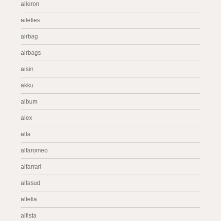
aileron
ailettes
airbag
airbags
aisin
akku
album
alex
alfa
alfaromeo
alfarrari
alfasud
alfetta
alfista