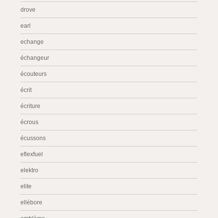
drove
earl
echange
échangeur
écouteurs
écrit
écriture
écrous
écussons
eflexfuel
elektro
elite
ellébore