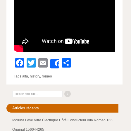
Facebook
Twitter
Email
Partager
Share
Tags:
alfa
,
history
,
romeo
Articles récents
Moirina Leve Vitre Électrique Côté Conducteur Alfa Romeo 166
Original 156044265