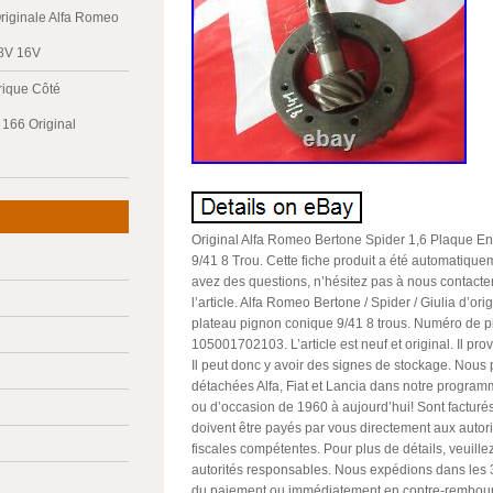
riginale Alfa Romeo
 8V 16V
trique Côté
166 Original
Original Alfa Romeo Bertone Spider 1,6 Plaque 
9/41 8 Trou. Cette fiche produit a été automatiquem
avez des questions, n’hésitez pas à nous contacter
l’article. Alfa Romeo Bertone / Spider / Giulia d’or
plateau pignon conique 9/41 8 trous. Numéro de p
105001702103. L’article est neuf et original. Il pro
Il peut donc y avoir des signes de stockage. Nous
détachées Alfa, Fiat et Lancia dans notre progr
ou d’occasion de 1960 à aujourd’hui! Sont facturé
doivent être payés par vous directement aux autor
fiscales compétentes. Pour plus de détails, veuille
autorités responsables. Nous expédions dans les 3
du paiement ou immédiatement en contre-rembour