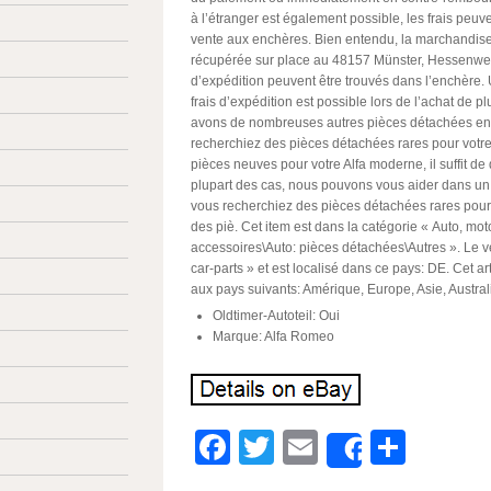
à l’étranger est également possible, les frais peuv
vente aux enchères. Bien entendu, la marchandise
récupérée sur place au 48157 Münster, Hessenweg
d’expédition peuvent être trouvés dans l’enchère.
frais d’expédition est possible lors de l’achat de pl
avons de nombreuses autres pièces détachées en
recherchiez des pièces détachées rares pour votr
pièces neuves pour votre Alfa moderne, il suffit d
plupart des cas, nous pouvons vous aider dans un 
vous recherchiez des pièces détachées rares pour
des piè. Cet item est dans la catégorie « Auto, mot
accessoires\Auto: pièces détachées\Autres ». Le ve
car-parts » et est localisé dans ce pays: DE. Cet ar
aux pays suivants: Amérique, Europe, Asie, Austral
Oldtimer-Autoteil: Oui
Marque: Alfa Romeo
Facebook
Twitter
Email
Parta
Share