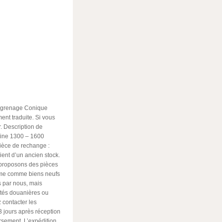
Engrenage Conique
ent traduite. Si vous
. Description de
igine 1300 – 1600
ièce de rechange :
vient d’un ancien stock.
 proposons des pièces
amme comme biens neufs
s par nous, mais
ités douanières ou
z contacter les
 jours après réception
sement. L’expédition