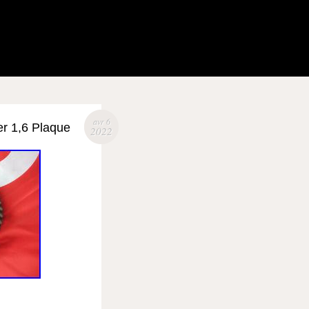
avr 6
er 1,6 Plaque
2022