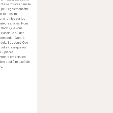
ent être trouvés dans la
 peut également être
 18. Les frais
 Une remise sur les
usieurs articles. Nous
 stock. Que vous
e classique ou des
e demander. Dans la
délai très court! Que
 votre classique ou
o – pièces,
ndeur est « italien-
ticle peut être expédié
ie.
ger