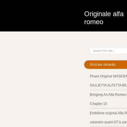
Originale alfa
romeo
Articles récents
Phare Original MASER
GIULIETTA ALFETTA B
Bringing An Alfa Romeo 
Chapter 15
Emblème original Alfa 
calandre avant GT à par