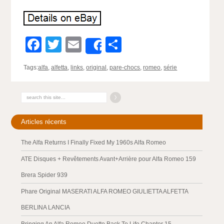
Facebook
Twitter
Email
Partager
Share
Tags:
alfa
,
alfetta
,
links
,
original
,
pare-chocs
,
romeo
,
série
Articles récents
The Alfa Returns I Finally Fixed My 1960s Alfa Romeo
ATE Disques + Revêtements Avant+Arrière pour Alfa Romeo 159
Brera Spider 939
Phare Original MASERATI ALFA ROMEO GIULIETTA ALFETTA
BERLINA LANCIA