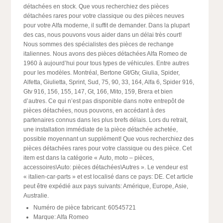
détachées en stock. Que vous recherchiez des pièces
détachées rares pour votre classique ou des pièces neuves
pour votre Alfa moderne, il suffit de demander. Dans la plupart
des cas, nous pouvons vous aider dans un délai très court!
Nous sommes des spécialistes des pièces de rechange
italiennes. Nous avons des pièces détachées Alfa Romeo de
1960 à aujourd’hui pour tous types de véhicules. Entre autres
pour les modèles. Montréal, Bertone Gt/Gtv, Giulia, Spider,
Alfetta, Giulietta, Sprint, Sud, 75, 90, 33, 164, Alfa 6, Spider 916,
Gtv 916, 156, 155, 147, Gt, 166, Mito, 159, Brera et bien
d’autres. Ce qui n’est pas disponible dans notre entrepôt de
pièces détachées, nous pouvons, en accédant à des
partenaires connus dans les plus brefs délais. Lors du retrait,
une installation immédiate de la pièce détachée achetée,
possible moyennant un supplément! Que vous recherchiez des
pièces détachées rares pour votre classique ou des pièce. Cet
item est dans la catégorie « Auto, moto – pièces,
accessoires\Auto: pièces détachées\Autres ». Le vendeur est
« italien-car-parts » et est localisé dans ce pays: DE. Cet article
peut être expédié aux pays suivants: Amérique, Europe, Asie,
Australie.
Numéro de pièce fabricant: 60545721
Marque: Alfa Romeo