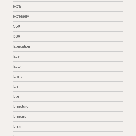
extra
extremely
f650
f686
fabrication
face
factor
family
fari
febi
fermeture
fermoirs
ferrari