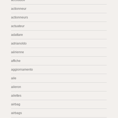
accoudoir
actionneur
actionneurs
actuateur
adattare
adrianoldo
aérienne
affiche
aggiornamento
aile
aileron
ailettes
airbag
airbags