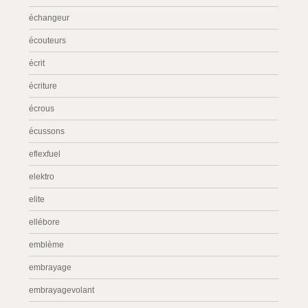
échangeur
écouteurs
écrit
écriture
écrous
écussons
eflexfuel
elektro
elite
ellébore
emblème
embrayage
embrayagevolant