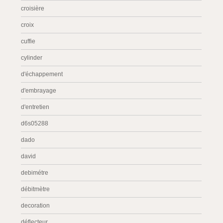
croisière
croix
cuffie
cylinder
d'échappement
d'embrayage
d'entretien
d6s05288
dado
david
debimétre
débitmètre
decoration
déflecteur