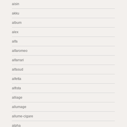
aisin
akku
album
alex
alfa
alfaromeo
alfarrari
alfasud
alfetta
alfista
alliage
allumage
allume-cigare
alpha