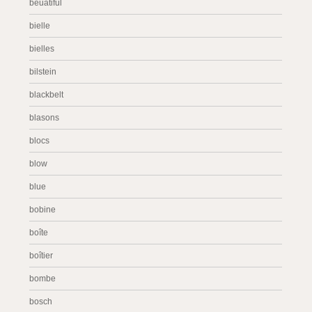
beuatiful
bielle
bielles
bilstein
blackbelt
blasons
blocs
blow
blue
bobine
boîte
boîtier
bombe
bosch