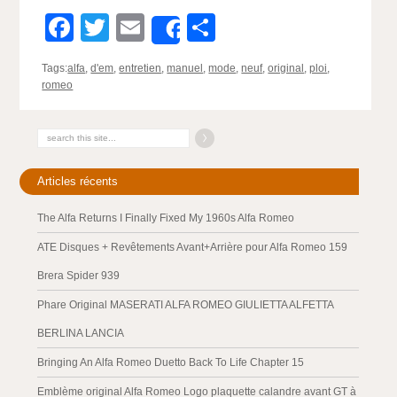
Facebook
Twitter
Email
Partager
Share
Tags:
alfa
,
d'em
,
entretien
,
manuel
,
mode
,
neuf
,
original
,
ploi
,
romeo
Articles récents
The Alfa Returns I Finally Fixed My 1960s Alfa Romeo
ATE Disques + Revêtements Avant+Arrière pour Alfa Romeo 159
Brera Spider 939
Phare Original MASERATI ALFA ROMEO GIULIETTA ALFETTA
BERLINA LANCIA
Bringing An Alfa Romeo Duetto Back To Life Chapter 15
Emblème original Alfa Romeo Logo plaquette calandre avant GT à