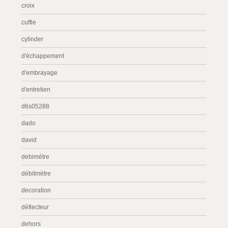
croix
cuffie
cylinder
d'échappement
d'embrayage
d'entretien
d6s05288
dado
david
debimétre
débitmètre
decoration
déflecteur
dehors