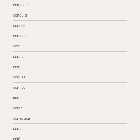
compteur
conduite
console
contour
cool
coppia
coque
coques
cornice
corpo
corps
correcteur
corsa
côté