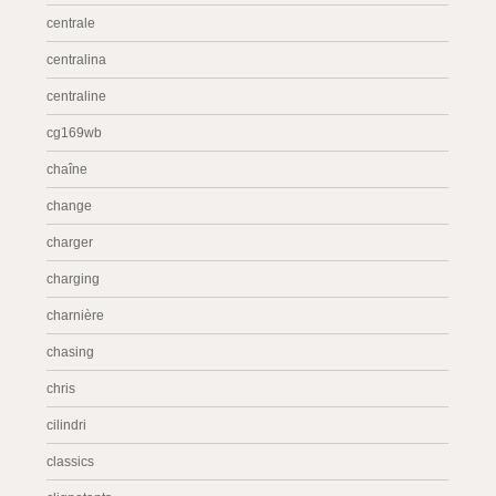
centrale
centralina
centraline
cg169wb
chaîne
change
charger
charging
charnière
chasing
chris
cilindri
classics