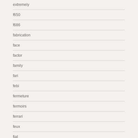
extremely
f650
f686
fabrication
face
factor
family
fari
febi
fermeture
fermoirs
ferrari
feux
fiat