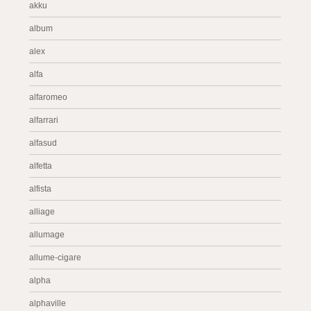
akku
album
alex
alfa
alfaromeo
alfarrari
alfasud
alfetta
alfista
alliage
allumage
allume-cigare
alpha
alphaville