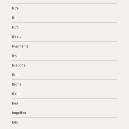
filtre
filtres
filtro
finally
finalmente
first
fixations
fixed
flèche
flotteur
fora
forgotten
foto