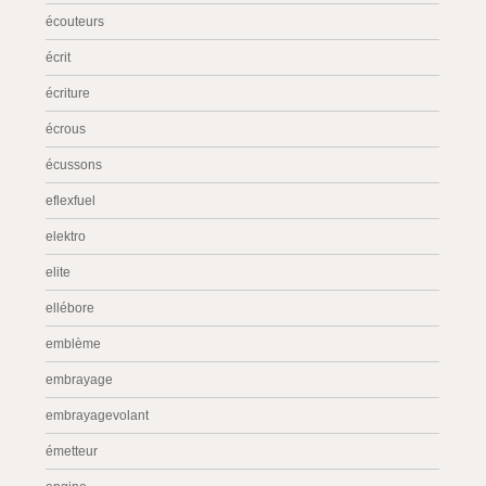
écouteurs
écrit
écriture
écrous
écussons
eflexfuel
elektro
elite
ellébore
emblème
embrayage
embrayagevolant
émetteur